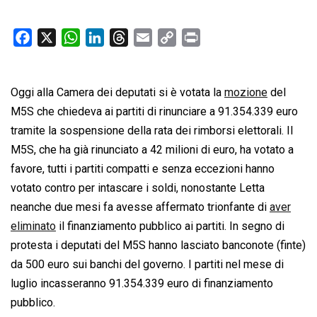
F
X
W
L
T
E
C
P
a
h
i
h
m
o
r
c
a
n
r
a
p
i
Oggi alla Camera dei deputati si è votata la
e
t
k
e
i
y
n
mozione
del
b
s
e
a
l
L
t
M5S che chiedeva ai partiti di rinunciare a 91.354.339 euro
o
A
d
d
i
tramite la sospensione della rata dei rimborsi elettorali. Il
o
p
I
s
n
M5S, che ha già rinunciato a 42 milioni di euro, ha votato a
k
p
n
k
favore, tutti i partiti compatti e senza eccezioni hanno
votato contro per intascare i soldi, nonostante Letta
neanche due mesi fa avesse affermato trionfante di
aver
eliminato
il finanziamento pubblico ai partiti. In segno di
protesta i deputati del M5S hanno lasciato banconote (finte)
da 500 euro sui banchi del governo. I partiti nel mese di
luglio incasseranno 91.354.339 euro di finanziamento
pubblico.