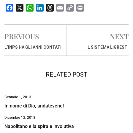
F
X
W
L
T
E
C
P
a
h
i
h
m
o
r
c
a
n
r
a
p
i
e
t
k
e
i
y
n
PREVIOUS
NEXT
b
s
e
a
l
L
t
o
A
d
d
i
L’INPS HA GLI ANNI CONTATI
IL SISTEMA LIGRESTI
o
p
I
s
n
k
p
n
k
RELATED POST
Gennaio 1, 2013
In nome di Dio, andatevene!
Dicembre 12, 2013
Napolitano e la spirale involutiva