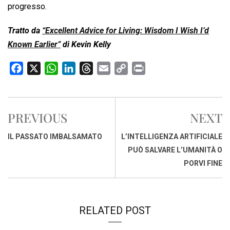
progresso.
Tratto da
“Excellent Advice for Living: Wisdom I Wish I’d
Known Earlier”
di Kevin Kelly
F
X
W
L
T
E
C
P
a
h
i
h
m
o
r
c
a
n
r
a
p
i
e
t
k
e
i
y
n
PREVIOUS
NEXT
b
s
e
a
l
L
t
o
A
d
d
i
IL PASSATO IMBALSAMATO
L’INTELLIGENZA ARTIFICIALE
o
p
I
s
n
PUÒ SALVARE L’UMANITÀ O
k
p
n
k
PORVI FINE
RELATED POST