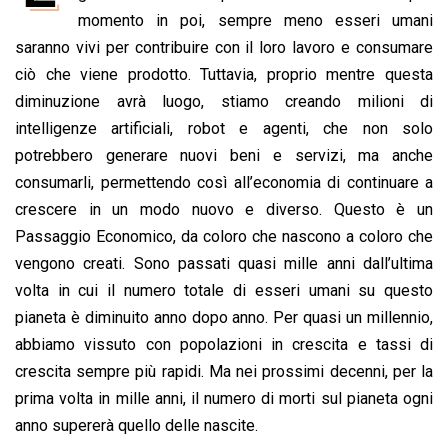
b
s
e
a
l
L
t
momento in poi, sempre meno esseri umani
o
A
d
d
i
saranno vivi per contribuire con il loro lavoro e consumare
o
p
I
s
n
ciò che viene prodotto. Tuttavia, proprio mentre questa
k
p
n
k
diminuzione avrà luogo, stiamo creando milioni di
intelligenze artificiali, robot e agenti, che non solo
potrebbero generare nuovi beni e servizi, ma anche
consumarli, permettendo così all’economia di continuare a
crescere in un modo nuovo e diverso. Questo è un
Passaggio Economico, da coloro che nascono a coloro che
vengono creati. Sono passati quasi mille anni dall’ultima
volta in cui il numero totale di esseri umani su questo
pianeta è diminuito anno dopo anno. Per quasi un millennio,
abbiamo vissuto con popolazioni in crescita e tassi di
crescita sempre più rapidi. Ma nei prossimi decenni, per la
prima volta in mille anni, il numero di morti sul pianeta ogni
anno supererà quello delle nascite.