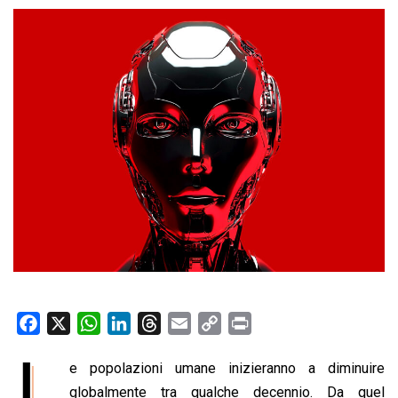
F
X
W
L
T
E
C
P
a
h
i
h
m
o
r
L
e popolazioni umane inizieranno a diminuire
c
a
n
r
a
p
i
e
globalmente tra qualche decennio. Da quel
t
k
e
i
y
n