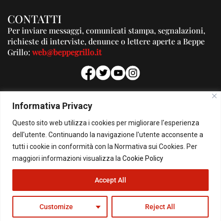
CONTATTI
Per inviare messaggi, comunicati stampa, segnalazioni,
richieste di interviste, denunce o lettere aperte a Beppe
Grillo:
web@beppegrillo.it
PUBBLICITA'
Informativa Privacy
Per la tua pubblicità su questo Blog:
Questo sito web utilizza i cookies per migliorare l'esperienza
pubblicita@beppegrillo.it
dell'utente. Continuando la navigazione l'utente acconsente a
tutti i cookie in conformità con la Normativa sui Cookies. Per
HOMEPAGE
COOKIE POLICY
PRIVACY POLICY
CONTATTI
maggiori informazioni visualizza la
Cookie Policy
Accept All
© Copyright 2026 - Il Blog di Beppe Grillo. All Rights Reserved - Powered by
happygrafic.com
Customize
Reject All