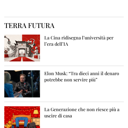
TERRA FUTURA
La Cina ridisegna l’università per
l’era dell’IA
Elon Musk: “Tra dieci anni il denaro
potrebbe non servire più”
La Generazione che non riesce più a
uscire di casa