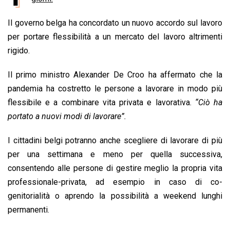
b
s
e
a
l
L
t
Il governo belga ha concordato un nuovo accordo sul lavoro
o
A
d
d
i
per portare flessibilità a un mercato del lavoro altrimenti
o
p
I
s
n
rigido.
k
p
n
k
Il primo ministro Alexander De Croo ha affermato che la
pandemia ha costretto le persone a lavorare in modo più
flessibile e a combinare vita privata e lavorativa.
“Ciò ha
portato a nuovi modi di lavorare”.
I cittadini belgi potranno anche scegliere di lavorare di più
per una settimana e meno per quella successiva,
consentendo alle persone di gestire meglio la propria vita
professionale-privata, ad esempio in caso di co-
genitorialità o aprendo la possibilità a weekend lunghi
permanenti.