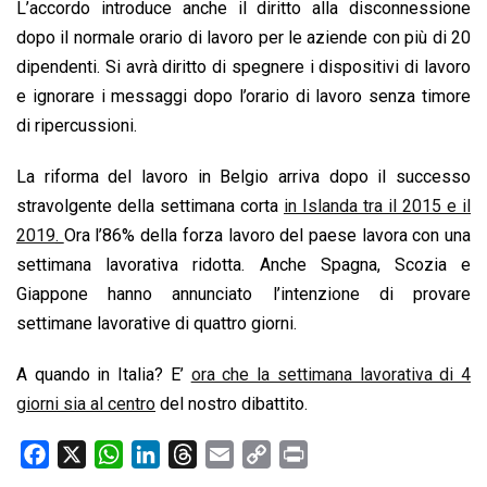
L’accordo introduce anche il diritto alla disconnessione
dopo il normale orario di lavoro per le aziende con più di 20
dipendenti. Si avrà diritto di spegnere i dispositivi di lavoro
e ignorare i messaggi dopo l’orario di lavoro senza timore
di ripercussioni.
La riforma del lavoro in Belgio arriva dopo il successo
stravolgente della settimana corta
in Islanda tra il 2015 e il
2019
.
Ora l’86% della forza lavoro del paese lavora con una
settimana lavorativa ridotta. Anche Spagna, Scozia e
Giappone hanno annunciato l’intenzione di provare
settimane lavorative di quattro giorni.
A quando in Italia? E’
ora che la settimana lavorativa di 4
giorni sia al centro
del nostro dibattito.
F
X
W
L
T
E
C
P
a
h
i
h
m
o
r