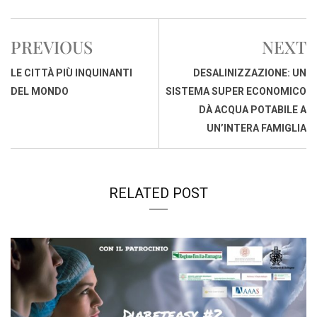
c
a
n
r
a
p
i
e
t
k
e
i
y
n
PREVIOUS
NEXT
b
s
e
a
l
L
t
o
A
d
d
i
LE CITTÀ PIÙ INQUINANTI
DESALINIZZAZIONE: UN
o
p
I
s
n
DEL MONDO
SISTEMA SUPER ECONOMICO
k
p
n
k
DÀ ACQUA POTABILE A
UN’INTERA FAMIGLIA
RELATED POST