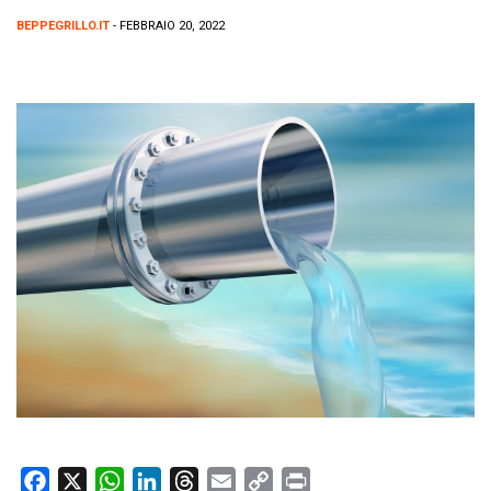
BEPPEGRILLO.IT
- FEBBRAIO 20, 2022
F
X
W
L
T
E
C
P