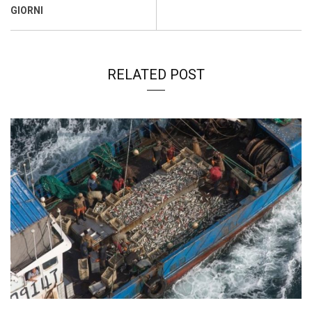
k
p
n
k
GIORNI
RELATED POST