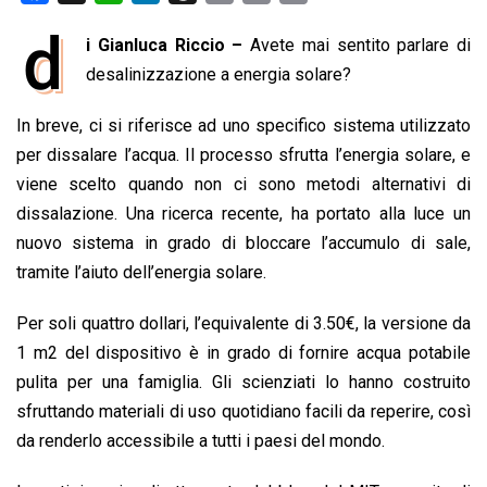
a
h
i
h
m
o
r
d
i Gianluca Riccio –
Avete mai sentito parlare di
c
a
n
r
a
p
i
e
desalinizzazione a energia solare?
t
k
e
i
y
n
b
s
e
a
l
L
t
In breve, ci si riferisce ad uno specifico sistema utilizzato
o
A
d
d
i
per dissalare l’acqua. Il processo sfrutta l’energia solare, e
o
p
I
s
n
viene scelto quando non ci sono metodi alternativi di
k
p
n
k
dissalazione. Una ricerca recente, ha portato alla luce un
nuovo sistema in grado di bloccare l’accumulo di sale,
tramite l’aiuto dell’energia solare.
Per soli quattro dollari, l’equivalente di 3.50€, la versione da
1 m2 del dispositivo è in grado di fornire acqua potabile
pulita per una famiglia. Gli scienziati lo hanno costruito
sfruttando materiali di uso quotidiano facili da reperire, così
da renderlo accessibile a tutti i paesi del mondo.