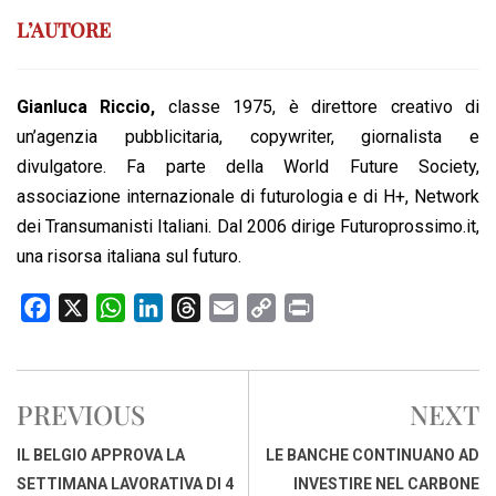
L’AUTORE
Gianluca Riccio,
classe 1975, è direttore creativo di
un’agenzia pubblicitaria, copywriter, giornalista e
divulgatore. Fa parte della World Future Society,
associazione internazionale di futurologia e di H+, Network
dei Transumanisti Italiani. Dal 2006 dirige Futuroprossimo.it,
una risorsa italiana sul futuro.
F
X
W
L
T
E
C
P
a
h
i
h
m
o
r
c
a
n
r
a
p
i
e
t
k
e
i
y
n
PREVIOUS
NEXT
b
s
e
a
l
L
t
o
A
d
d
i
IL BELGIO APPROVA LA
LE BANCHE CONTINUANO AD
o
p
I
s
n
SETTIMANA LAVORATIVA DI 4
INVESTIRE NEL CARBONE