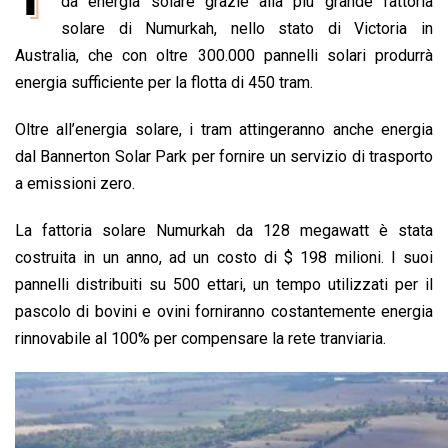
e
da energia solare grazie alla più grande fattoria
t
k
e
i
y
n
b
s
e
a
l
L
t
solare di Numurkah, nello stato di Victoria in
o
A
d
d
i
Australia, che con oltre 300.000 pannelli solari produrrà
o
p
I
s
n
energia sufficiente per la flotta di 450 tram.
k
p
n
k
Oltre all’energia solare, i tram attingeranno anche energia
dal Bannerton Solar Park per fornire un servizio di trasporto
a emissioni zero.
La fattoria solare Numurkah da 128 megawatt è stata
costruita in un anno, ad un costo di $ 198 milioni. I suoi
pannelli distribuiti su 500 ettari, un tempo utilizzati per il
pascolo di bovini e ovini forniranno costantemente energia
rinnovabile al 100% per compensare la rete tranviaria.