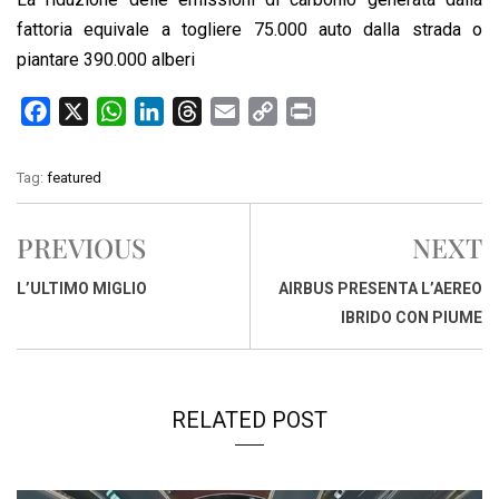
fattoria equivale a togliere 75.000 auto dalla strada o
piantare 390.000 alberi
F
X
W
L
T
E
C
P
a
h
i
h
m
o
r
c
a
n
r
a
p
i
Tag:
featured
e
t
k
e
i
y
n
b
s
e
a
l
L
t
PREVIOUS
NEXT
o
A
d
d
i
o
p
I
s
n
L’ULTIMO MIGLIO
AIRBUS PRESENTA L’AEREO
k
p
n
k
IBRIDO CON PIUME
RELATED POST