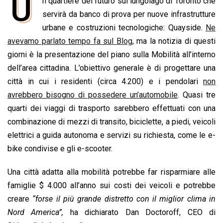
U
n quartiere del futuro sul lungolago di Toronto che
c
a
n
r
a
p
i
e
servirà da banco di prova per nuove infrastrutture
t
k
e
i
y
n
b
s
e
a
l
L
t
urbane e costruzioni tecnologiche: Quayside.
Ne
o
A
d
d
i
avevamo parlato tempo fa sul Blog
, ma la notizia di questi
o
p
I
s
n
giorni è la presentazione del piano sulla Mobilità all’interno
k
p
n
k
dell’area cittadina. L’obiettivo generale è di progettare una
città in cui i residenti (circa 4.200) e i pendolari
non
avrebbero bisogno di possedere un’automobile
. Quasi tre
quarti dei viaggi di trasporto sarebbero effettuati con una
combinazione di mezzi di transito, biciclette, a piedi, veicoli
elettrici a guida autonoma e servizi su richiesta, come le e-
bike condivise e gli e-scooter.
Una città adatta alla mobilità potrebbe far risparmiare alle
famiglie $ 4.000 all’anno sui costi dei veicoli e potrebbe
creare
“forse il più grande distretto con il miglior clima in
Nord America”,
ha dichiarato Dan Doctoroff, CEO di