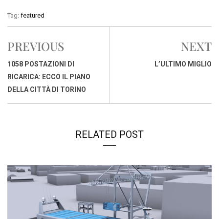
c
a
n
r
a
p
i
Tag:
featured
e
t
k
e
i
y
n
b
s
e
a
l
L
t
PREVIOUS
NEXT
o
A
d
d
i
o
p
I
s
n
1058 POSTAZIONI DI
L’ULTIMO MIGLIO
k
p
n
k
RICARICA: ECCO IL PIANO
DELLA CITTÀ DI TORINO
RELATED POST