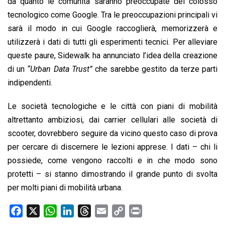
da quanto le comunità saranno preoccupate del colosso
tecnologico come Google. Tra le preoccupazioni principali vi
sarà il modo in cui Google raccoglierà, memorizzerà e
utilizzerà i dati di tutti gli esperimenti tecnici. Per alleviare
queste paure, Sidewalk ha annunciato l’idea della creazione
di un
“Urban Data Trust”
che sarebbe gestito da terze parti
indipendenti.
Le società tecnologiche e le città con piani di mobilità
altrettanto ambiziosi, dai carrier cellulari alle società di
scooter, dovrebbero seguire da vicino questo caso di prova
per cercare di discernere le lezioni apprese. I dati – chi li
possiede, come vengono raccolti e in che modo sono
protetti – si stanno dimostrando il grande punto di svolta
per molti piani di mobilità urbana.
F
X
W
L
T
E
C
P
a
h
i
h
m
o
r