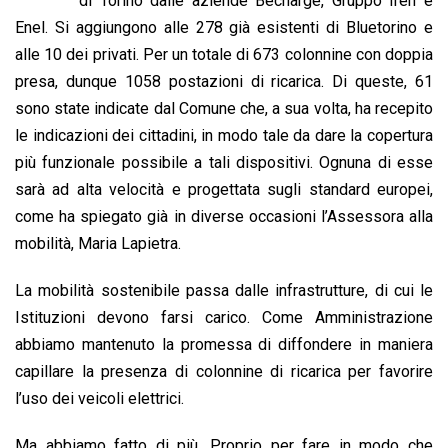
di Torino dalle aziende Becharge, Gruppo Iren e
o
A
d
d
i
Enel. Si aggiungono alle 278 già esistenti di Bluetorino e
o
p
I
s
n
alle 10 dei privati. Per un totale di 673 colonnine con doppia
k
p
n
k
presa, dunque 1058 postazioni di ricarica. Di queste, 61
sono state indicate dal Comune che, a sua volta, ha recepito
le indicazioni dei cittadini, in modo tale da dare la copertura
più funzionale possibile a tali dispositivi. Ognuna di esse
sarà ad alta velocità e progettata sugli standard europei,
come ha spiegato già in diverse occasioni l’Assessora alla
mobilità, Maria Lapietra.
La mobilità sostenibile passa dalle infrastrutture, di cui le
Istituzioni devono farsi carico. Come Amministrazione
abbiamo mantenuto la promessa di diffondere in maniera
capillare la presenza di colonnine di ricarica per favorire
l’uso dei veicoli elettrici.
Ma abbiamo fatto di più. Proprio per fare in modo che