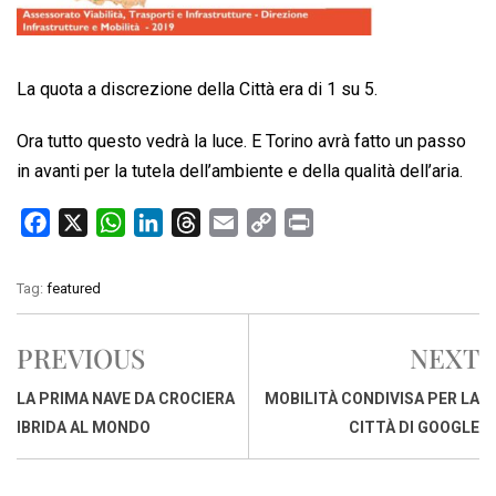
La quota a discrezione della Città era di 1 su 5.
Ora tutto questo vedrà la luce. E Torino avrà fatto un passo
in avanti per la tutela dell’ambiente e della qualità dell’aria.
F
X
W
L
T
E
C
P
a
h
i
h
m
o
r
c
a
n
r
a
p
i
Tag:
featured
e
t
k
e
i
y
n
b
s
e
a
l
L
t
PREVIOUS
NEXT
o
A
d
d
i
o
p
I
s
n
LA PRIMA NAVE DA CROCIERA
MOBILITÀ CONDIVISA PER LA
k
p
n
k
IBRIDA AL MONDO
CITTÀ DI GOOGLE