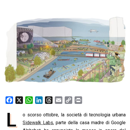
F
X
W
L
T
E
C
P
a
h
i
h
m
o
r
L
o scorso ottobre, la società di tecnologia urbana
c
a
n
r
a
p
i
e
Sidewalk Labs
t
k
e
, parte della casa madre di Google
i
y
n