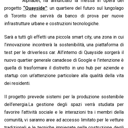
b
s
e
a
l
L
t
Alphabet, ha annunciato la messa in opera del
o
A
d
d
i
progetto
“Quayside”
: un quartiere del futuro sul lungolago
o
p
I
s
n
di Toronto che servirà da banco di prova per nuove
k
p
n
k
infrastrutture urbane e costruzioni tecnologiche.
Sarà a tutti gli effetti una piccola smart city, una zona in cui
l’innovazione incontrerà la sostenibilità, una piattaforma di
test per le driverless car. All’interno di Quayside sorgerà il
nuovo quartier generale canadese di Google e l’intenzione è
quella di trasformare il distretto in uno hub per aziende e
startup con un’attenzione particolare alla qualità della vita
dei residenti.
Il progetto prevede sistemi per la produzione sostenibile
dell’energia.La gestione degli spazi verrà studiata per
favorire l’attività sociale e le interazioni tra i membri della
comunità, vi saranno aree ad accesso limitato per le vetture
tradizionali e le tecniche impiegate nella costruzione degli