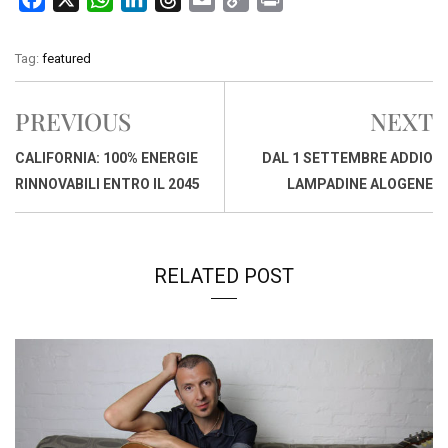
a
h
i
h
m
o
r
c
a
n
r
a
p
i
Tag:
featured
e
t
k
e
i
y
n
b
s
e
a
l
L
t
PREVIOUS
NEXT
o
A
d
d
i
o
p
I
s
n
CALIFORNIA: 100% ENERGIE
DAL 1 SETTEMBRE ADDIO
k
p
n
k
RINNOVABILI ENTRO IL 2045
LAMPADINE ALOGENE
RELATED POST