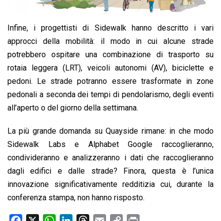
Infine, i progettisti di Sidewalk hanno descritto i vari
approcci della mobilità: il modo in cui alcune strade
potrebbero ospitare una combinazione di trasporto su
rotaia leggera (LRT), veicoli autonomi (AV), biciclette e
pedoni. Le strade potranno essere trasformate in zone
pedonali a seconda dei tempi di pendolarismo, degli eventi
all’aperto o del giorno della settimana.
La più grande domanda su Quayside rimane: in che modo
Sidewalk Labs e Alphabet Google raccoglieranno,
condivideranno e analizzeranno i dati che raccoglieranno
dagli edifici e dalle strade? Finora, questa è l’unica
innovazione significativamente redditizia cui, durante la
conferenza stampa, non hanno risposto.
F
X
W
L
T
E
C
P