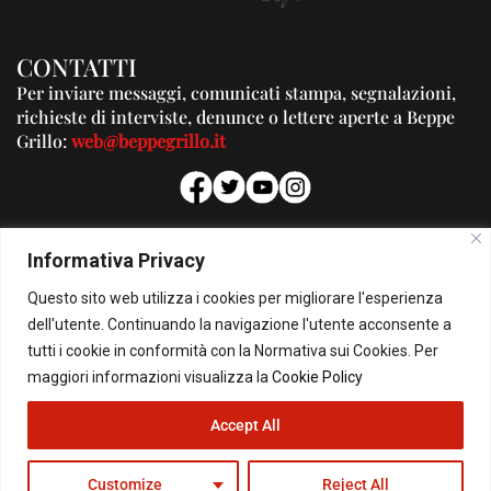
CONTATTI
Per inviare messaggi, comunicati stampa, segnalazioni,
richieste di interviste, denunce o lettere aperte a Beppe
Grillo:
web@beppegrillo.it
PUBBLICITA'
Informativa Privacy
Per la tua pubblicità su questo Blog:
Questo sito web utilizza i cookies per migliorare l'esperienza
pubblicita@beppegrillo.it
dell'utente. Continuando la navigazione l'utente acconsente a
tutti i cookie in conformità con la Normativa sui Cookies. Per
HOMEPAGE
COOKIE POLICY
PRIVACY POLICY
CONTATTI
maggiori informazioni visualizza la
Cookie Policy
Accept All
© Copyright 2026 - Il Blog di Beppe Grillo. All Rights Reserved - Powered by
happygrafic.com
Customize
Reject All