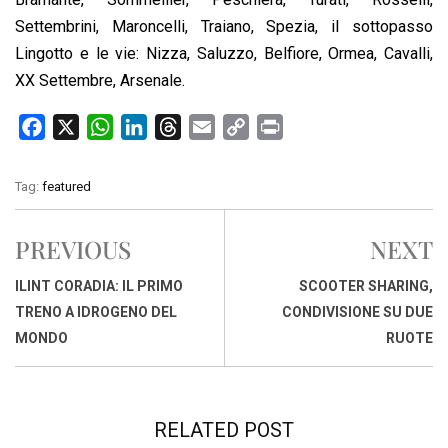
Settembrini, Maroncelli, Traiano, Spezia, il sottopasso
Lingotto e le vie: Nizza, Saluzzo, Belfiore, Ormea, Cavalli,
XX Settembre, Arsenale.
F
X
W
L
T
E
C
P
a
h
i
h
m
o
r
c
a
n
r
a
p
i
Tag:
featured
e
t
k
e
i
y
n
b
s
e
a
l
L
t
PREVIOUS
NEXT
o
A
d
d
i
o
p
I
s
n
ILINT CORADIA: IL PRIMO
SCOOTER SHARING,
k
p
n
k
TRENO A IDROGENO DEL
CONDIVISIONE SU DUE
MONDO
RUOTE
RELATED POST