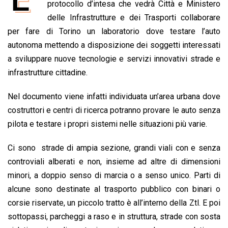
e
protocollo d’intesa che vedrà Città e Ministero
t
k
e
i
y
n
b
s
e
a
l
L
t
delle Infrastrutture e dei Trasporti collaborare
o
A
d
d
i
per fare di Torino un laboratorio dove testare l’auto
o
p
I
s
n
autonoma mettendo a disposizione dei soggetti interessati
k
p
n
k
a sviluppare nuove tecnologie e servizi innovativi strade e
infrastrutture cittadine.
Nel documento viene infatti individuata un’area urbana dove
costruttori e centri di ricerca potranno provare le auto senza
pilota e testare i propri sistemi nelle situazioni più varie.
Ci sono strade di ampia sezione, grandi viali con e senza
controviali alberati e non, insieme ad altre di dimensioni
minori, a doppio senso di marcia o a senso unico. Parti di
alcune sono destinate al trasporto pubblico con binari o
corsie riservate, un piccolo tratto è all’interno della Ztl. E poi
sottopassi, parcheggi a raso e in struttura, strade con sosta