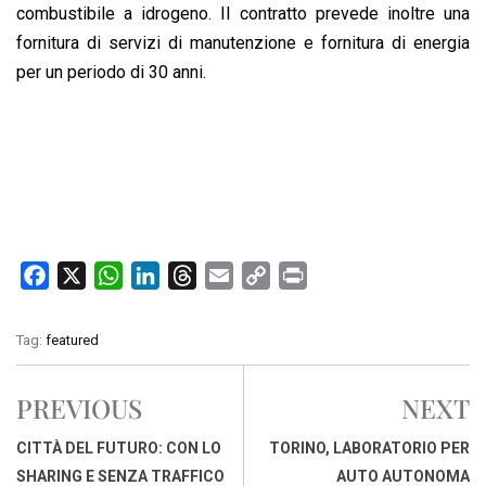
combustibile a idrogeno. Il contratto prevede inoltre una
fornitura di servizi di manutenzione e fornitura di energia
per un periodo di 30 anni.
F
X
W
L
T
E
C
P
a
h
i
h
m
o
r
c
a
n
r
a
p
i
Tag:
featured
e
t
k
e
i
y
n
b
s
e
a
l
L
t
PREVIOUS
NEXT
o
A
d
d
i
o
p
I
s
n
CITTÀ DEL FUTURO: CON LO
TORINO, LABORATORIO PER
k
p
n
k
SHARING E SENZA TRAFFICO
AUTO AUTONOMA