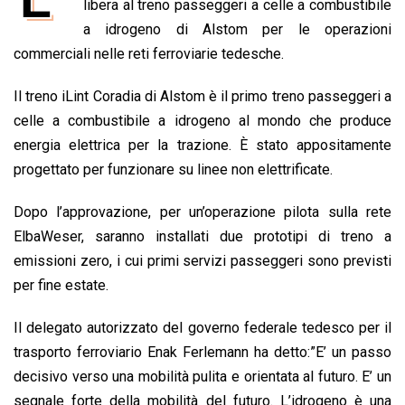
e
libera al treno passeggeri a celle a combustibile
t
k
e
i
y
n
b
s
e
a
l
L
t
a idrogeno di Alstom per le operazioni
o
A
d
d
i
commerciali nelle reti ferroviarie tedesche.
o
p
I
s
n
Il treno iLint Coradia di Alstom è il primo treno passeggeri a
k
p
n
k
celle a combustibile a idrogeno al mondo che produce
energia elettrica per la trazione. È stato appositamente
progettato per funzionare su linee non elettrificate.
Dopo l’approvazione, per un’operazione pilota sulla rete
ElbaWeser, saranno installati due prototipi di treno a
emissioni zero, i cui primi servizi passeggeri sono previsti
per fine estate.
Il delegato autorizzato del governo federale tedesco per il
trasporto ferroviario Enak Ferlemann ha detto:”E’ un passo
decisivo verso una mobilità pulita e orientata al futuro. E’ un
segnale forte della mobilità del futuro. L’idrogeno è una