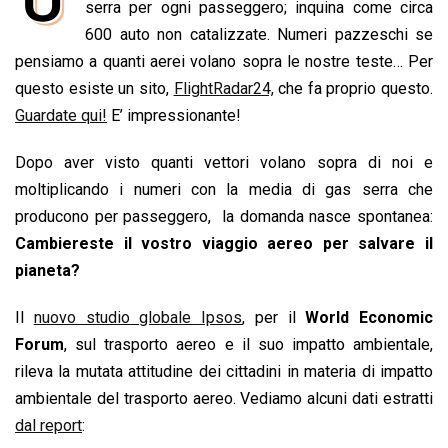
e
serra per ogni passeggero; inquina come circa
t
k
e
i
y
n
b
s
e
a
l
L
t
600 auto non catalizzate. Numeri pazzeschi se
o
A
d
d
i
pensiamo a quanti aerei volano sopra le nostre teste… Per
o
p
I
s
n
questo esiste un sito,
FlightRadar24,
che fa proprio questo.
k
p
n
k
Guardate qui!
E’ impressionante!
Dopo aver visto quanti vettori volano sopra di noi e
moltiplicando i numeri con la media di gas serra che
producono per passeggero, la domanda nasce spontanea:
Cambiereste il vostro viaggio aereo per salvare il
pianeta?
Il
nuovo studio globale Ipsos
, per il
World Economic
Forum
, sul trasporto aereo e il suo impatto ambientale,
rileva la mutata attitudine dei cittadini in materia di impatto
ambientale del trasporto aereo. Vediamo alcuni dati estratti
dal report
: