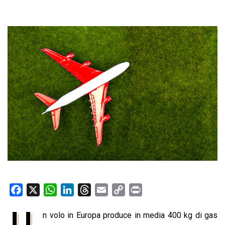
F
X
W
L
T
E
C
P
a
h
i
h
m
o
r
U
n volo in Europa produce in media 400 kg di gas
c
a
n
r
a
p
i