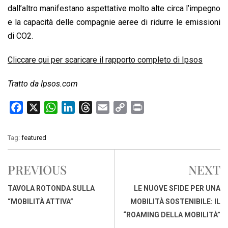
dall’altro manifestano aspettative molto alte circa l’impegno
e la capacità delle compagnie aeree di ridurre le emissioni
di CO2.
Cliccare qui per scaricare il rapporto completo di Ipsos
Tratto da Ipsos.com
F
X
W
L
T
E
C
P
a
h
i
h
m
o
r
c
a
n
r
a
p
i
Tag:
featured
e
t
k
e
i
y
n
b
s
e
a
l
L
t
PREVIOUS
NEXT
o
A
d
d
i
o
p
I
s
n
TAVOLA ROTONDA SULLA
LE NUOVE SFIDE PER UNA
k
p
n
k
“MOBILITÀ ATTIVA”
MOBILITÀ SOSTENIBILE: IL
“ROAMING DELLA MOBILITÀ”