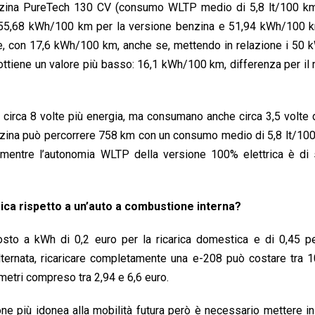
enzina PureTech 130 CV (consumo WLTP medio di 5,8 lt/100 km
è 55,68 kWh/100 km per la versione benzina e 51,94 kWh/100 k
ece, con 17,6 kWh/100 km, anche se, mettendo in relazione i 50 
ottiene un valore più basso: 16,1 kWh/100 km, differenza per il
irca 8 volte più energia, ma consumano anche circa 3,5 volte d
ina può percorrere 758 km con un consumo medio di 5,8 lt/100
 mentre l’autonomia WLTP della versione 100% elettrica è di 
rica rispetto a un’auto a combustione interna?
costo a kWh di 0,2 euro per la ricarica domestica e di 0,45 p
lternata, ricaricare completamente una e-208 può costare tra 
metri compreso tra 2,94 e 6,6 euro.
ne più idonea alla mobilità futura però è necessario mettere in