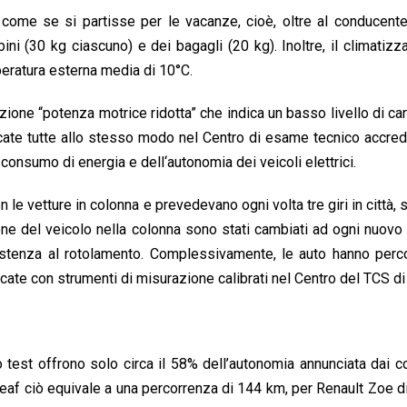
ome se si partisse per le vacanze, cioè, oltre al conducente
i (30 kg ciascuno) e dei bagagli (20 kg). Inoltre, il climatizza
peratura esterna media di 10°C.
ione “potenza motrice ridotta” che indica un basso livello di car
icate tutte allo stesso modo nel Centro di esame tecnico accred
nsumo di energia e dell‘autonomia dei veicoli elettrici.
n le vetture in colonna e prevedevano ogni volta tre giri in città, 
ne del veicolo nella colonna sono stati cambiati ad ogni nuovo 
esistenza al rotolamento. Complessivamente, le auto hanno per
aricate con strumenti di misurazione calibrati nel Centro del TCS 
 test offrono solo circa il 58% dell’autonomia annunciata dai co
 Leaf ciò equivale a una percorrenza di 144 km, per Renault Zoe 