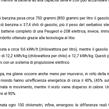
, mentre la batteria ad alta capacità della e-208 può accumulare 
i benzina pesa circa 750 grammi (850 grammi per litro il gasolio
di benzina o 37,4 chili di gasolio, più il peso del serbatoio st
di batterie completo di una Peugeot e-208 elettrica, invece, im
idotto ottenuto grazie alla tecnologia al litio.
esta a circa 9,6 kWh/lt (chilowattora per litro), mentre il gasolio
e di 12,2 kWh/kg (chilowattora per chilo) e 12,7 kWh/kg. Questi 
 con un sistema di propulsione elettrico.
rgia, ma gliene occorre anche meno per muoversi, in virtù della
al mondo hanno un’efficienza energetica di circa il 40%, (45% sul
ata in movimento, mentre il resto viene disperso in calore. U
re al 90%.
ta ogni 100 chilometri, infine, emergono le differenze reali 