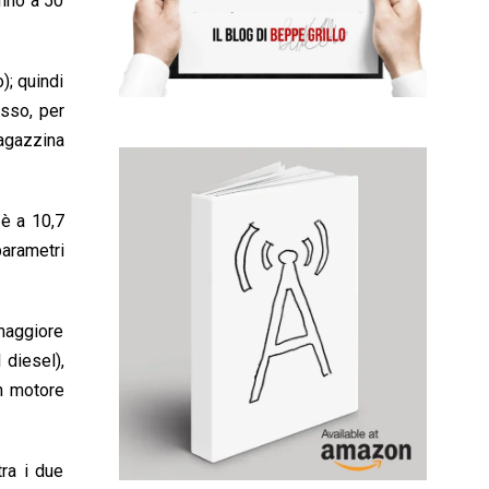
fino a 50
); quindi
esso, per
magazzina
 è a 10,7
parametri
 maggiore
 diesel),
n motore
tra i due