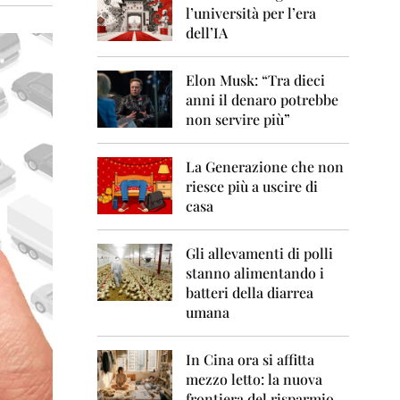
0
l’università per l’era
6
dell’IA
2
0
Elon Musk: “Tra dieci
0
anni il denaro potrebbe
7
non servire più”
2
0
La Generazione che non
0
8
riesce più a uscire di
casa
2
0
0
Gli allevamenti di polli
9
stanno alimentando i
batteri della diarrea
2
umana
0
1
0
In Cina ora si affitta
mezzo letto: la nuova
2
frontiera del risparmio