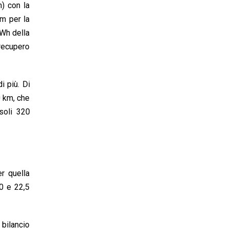
) con la
m per la
kWh della
 recupero
i più. Di
 km, che
soli 320
er quella
10 e 22,5
 bilancio