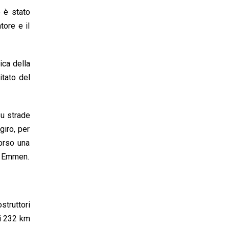
 è stato
tore e il
ica della
itato del
su strade
giro, per
corso una
di Emmen.
struttori
di 232 km