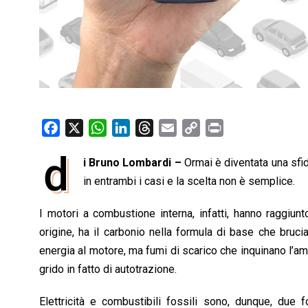
F
X
W
L
T
E
C
P
a
h
i
h
m
o
r
d
i Bruno Lombardi –
Ormai è diventata una sfid
c
a
n
r
a
p
i
e
in entrambi i casi e la scelta non è semplice.
t
k
e
i
y
n
b
s
e
a
l
L
t
I motori a combustione interna, infatti, hanno raggiunt
o
A
d
d
i
origine, ha il carbonio nella formula di base che bru
o
p
I
s
n
energia al motore, ma fumi di scarico che inquinano l’a
k
p
n
k
grido in fatto di autotrazione.
Elettricità e combustibili fossili sono, dunque, due f