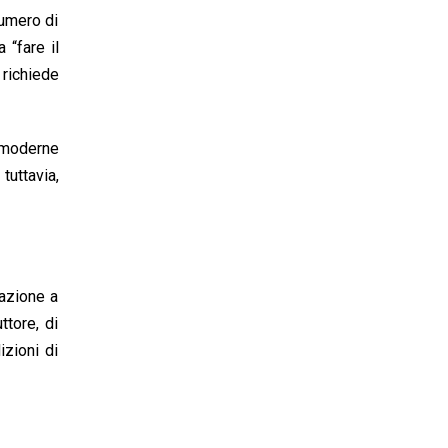
numero di
 “fare il
 richiede
 moderne
tuttavia,
tazione a
ttore, di
izioni di