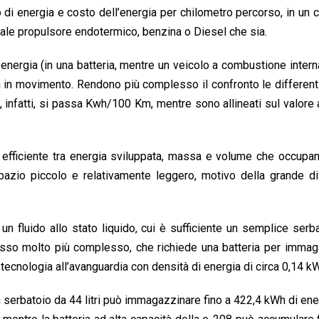
di energia e costo dell’energia per chilometro percorso, in un 
ionale propulsore endotermico, benzina o Diesel che sia.
energia (in una batteria, mentre un veicolo a combustione interna
la in movimento. Rendono più complesso il confronto le differenti
t, infatti, si passa Kwh/100 Km, mentre sono allineati sul valore
 efficiente tra energia sviluppata, massa e volume che occupano
azio piccolo e relativamente leggero, motivo della grande di
 un fluido allo stato liquido, cui è sufficiente un semplice serb
ocesso molto più complesso, che richiede una batteria per imma
na tecnologia all’avanguardia con densità di energia di circa 0,14 k
 serbatoio da 44 litri può immagazzinare fino a 422,4 kWh di ene