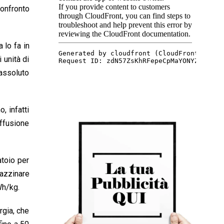
confronto
0
1
6
 lo fa in
 unità di
 assoluto
, infatti
ffusione
atoio per
gazzinare
Wh/kg.
rgia, che