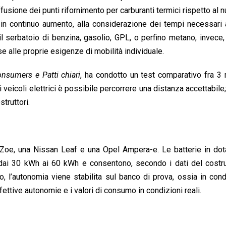
iffusione dei punti rifornimento per carburanti termici rispetto al 
in continuo aumento, alla considerazione dei tempi necessari a
 il serbatoio di benzina, gasolio, GPL, o perfino metano, invece,
se alle proprie esigenze di mobilità individuale.
nsumers e Patti chiari
, ha condotto un test comparativo fra 3
 veicoli elettrici è possibile percorrere una distanza accettabile; 
truttori.
t Zoe, una Nissan Leaf e una Opel Ampera-e. Le batterie in do
a dai 30 kWh ai 60 kWh e consentono, secondo i dati del costru
 l’autonomia viene stabilita sul banco di prova, ossia in cond
fettive autonomie e i valori di consumo in condizioni reali.