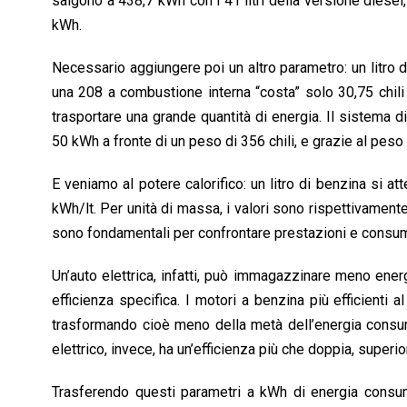
salgono a 438,7 kWh con i 41 litri della versione diesel
kWh.
Necessario aggiungere poi un altro parametro: un litro d
una 208 a combustione interna “costa” solo 30,75 chili 
trasportare una grande quantità di energia. Il sistema 
50 kWh a fronte di un peso di 356 chili, e grazie al peso r
E veniamo al potere calorifico: un litro di benzina si att
kWh/lt. Per unità di massa, i valori sono rispettivament
sono fondamentali per confrontare prestazioni e consumi
Un’auto elettrica, infatti, può immagazzinare meno ene
efficienza specifica. I motori a benzina più efficienti 
trasformando cioè meno della metà dell’energia consum
elettrico, invece, ha un’efficienza più che doppia, superio
Trasferendo questi parametri a kWh di energia consuma