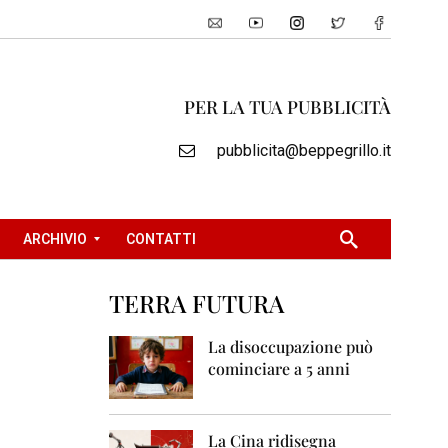
PER LA TUA PUBBLICITÀ
pubblicita@beppegrillo.it
ARCHIVIO
CONTATTI
TERRA FUTURA
2
0
La disoccupazione può
0
cominciare a 5 anni
5
2
0
La Cina ridisegna