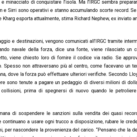
g e minacciato di conquistare l’isola. Ma l’IRGC sembra prepara
an e Sirri sono operativi e stanno accumulando scorte record. Se 
che Kharg esporta attualmente, stima Richard Nephew, ex inviato 
uipaggio e destinazioni, vengono comunicati all’IRGC tramite interm
ndo navale della forza, dice una fonte, viene rilasciato un c
to, viene chiesto loro di fornire il codice via radio. Se appro
io. Spesso non attraversano più al centro, come facevano un t
na, dove la forza può effettuare ulteriori verifiche. Secondo Lloy
ere sono tenute a pagare un pedaggio di diversi milioni di dollar
collisioni, prima di spegnersi di nuovo quando le petroliere
mana di sospendere le sanzioni sulla vendita dei quasi recor
iane continuano a usare ogni trucco a disposizione, rubare le crede
ioni, per nascondere la provenienza del carico. “Pensano che la d