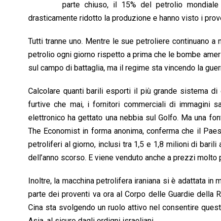
o
p
I
s
n
parte chiuso, il 15% del petrolio mondiale 
k
p
n
k
drasticamente ridotto la produzione e hanno visto i prove
Tutti tranne uno. Mentre le sue petroliere continuano a n
petrolio ogni giorno rispetto a prima che le bombe ameri
sul campo di battaglia, ma il regime sta vincendo la guer
Calcolare quanti barili esporti il più grande sistema di
furtive che mai, i fornitori commerciali di immagini s
elettronico ha gettato una nebbia sul Golfo. Ma una font
The Economist in forma anonima, conferma che il Paese e
petroliferi al giorno, inclusi tra 1,5 e 1,8 milioni di bari
dell’anno scorso. E viene venduto anche a prezzi molto pi
Inoltre, la macchina petrolifera iraniana si è adattata in
parte dei proventi va ora al Corpo delle Guardie della R
Cina sta svolgendo un ruolo attivo nel consentire questo
Asia, al sicuro dagli ordigni israeliani.