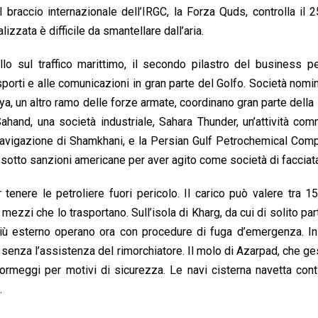
 braccio internazionale dell’IRGC, la Forza Quds, controlla il 
izzata è difficile da smantellare dall’aria.
llo sul traffico marittimo, il secondo pilastro del business pe
sporti e alle comunicazioni in gran parte del Golfo. Società nom
iya, un altro ramo delle forze armate, coordinano gran parte della 
hand, una società industriale, Sahara Thunder, un’attività com
i navigazione di Shamkhani, e la Persian Gulf Petrochemical Com
o sotto sanzioni americane per aver agito come società di facciat
r tenere le petroliere fuori pericolo. Il carico può valere tra 
i mezzi che lo trasportano. Sull’isola di Kharg, da cui di solito par
più esterno operano ora con procedure di fuga d’emergenza. In
senza l’assistenza del rimorchiatore. Il molo di Azarpad, che ge
ue ormeggi per motivi di sicurezza. Le navi cisterna navetta con
.