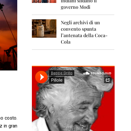
indiani sfidano il
0
1
governo Modi
1
Negli archivi di un
2
0
convento spunta
1
l’antenata della Coca-
2
Cola
2
0
1
3
2
0
1
4
2
0
1
so costo.
5
z in gran
2