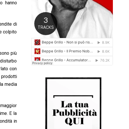
fo hanno
0
1
6
endite di
e colpito
 sono più
 disturbo
rlato con
 prodotti
alla media
a maggior
ime. E la
ondità in