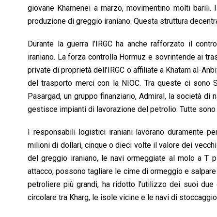
giovane Khamenei a marzo, movimentino molti barili. Il
produzione di greggio iraniano. Questa struttura decentral
Durante la guerra l’IRGC ha anche rafforzato il contro
iraniano. La forza controlla Hormuz e sovrintende ai tra
private di proprietà dell’IRGC o affiliate a Khatam al-Anb
del trasporto merci con la NIOC. Tra queste ci sono Sa
Pasargad, un gruppo finanziario, Admiral, la società d
gestisce impianti di lavorazione del petrolio. Tutte son
I responsabili logistici iraniani lavorano duramente pe
milioni di dollari, cinque o dieci volte il valore dei vecch
del greggio iraniano, le navi ormeggiate al molo a T 
attacco, possono tagliare le cime di ormeggio e salpare 
petroliere più grandi, ha ridotto l’utilizzo dei suoi d
circolare tra Kharg, le isole vicine e le navi di stoccaggio