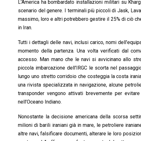
L’America ha bombardato installazioni militari su Khar
scenario del genere. I terminali più piccoli di Jask, Lav
massimo, loro e altri potrebbero gestire il 25% di ciò 
in Iran.
Tutti i dettagli delle navi, inclusi carico, nomi dell’eq
momento della partenza. Una volta verificati dal coma
accesso. Man mano che le navi si avvicinano allo stret
piccola imbarcazione dell’IRGC le scorta nel passagg
lungo uno stretto corridoio che costeggia la costa irania
una rivista specializzata in navigazione, alcune petroli
transponder vengono attivati brevemente per evitare 
nell’Oceano Indiano.
Nonostante la decisione americana della scorsa setti
milioni di barili iraniani già in mare, le petroliere iran
altre navi, falsificare documenti, alterare le loro posiz