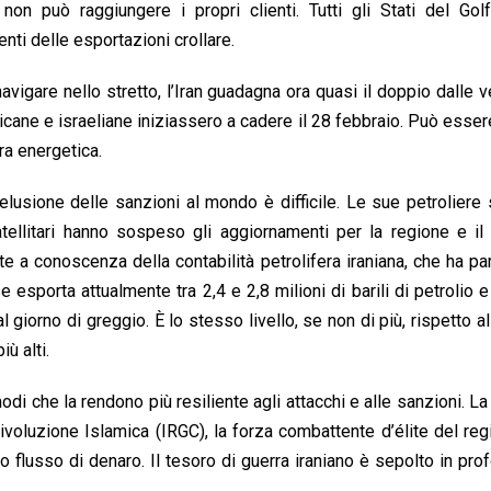
non può raggiungere i propri clienti. Tutti gli Stati del Gol
nti delle esportazioni crollare.
avigare nello stretto, l’Iran guadagna ora quasi il doppio dalle v
cane e israeliane iniziassero a cadere il 28 febbraio. Può esser
ra energetica.
 elusione delle sanzioni al mondo è difficile. Le sue petroliere
atellitari hanno sospeso gli aggiornamenti per la regione e il
e a conoscenza della contabilità petrolifera iraniana, che ha pa
sporta attualmente tra 2,4 e 2,8 milioni di barili di petrolio e
li al giorno di greggio. È lo stesso livello, se non di più, rispetto 
ù alti.
 modi che la rendono più resiliente agli attacchi e alle sanzioni. L
ivoluzione Islamica (IRGC), la forza combattente d’élite del reg
 flusso di denaro. Il tesoro di guerra iraniano è sepolto in prof