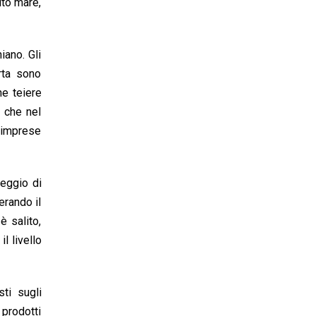
lto mare,
iano. Gli
rta sono
ne teiere
a che nel
n imprese
reggio di
erando il
è salito,
l livello
sti sugli
 prodotti