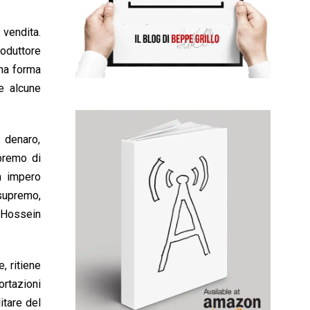
 vendita.
roduttore
una forma
he alcune
n denaro,
premo di
un impero
supremo,
m-Hossein
, ritiene
ortazioni
itare del