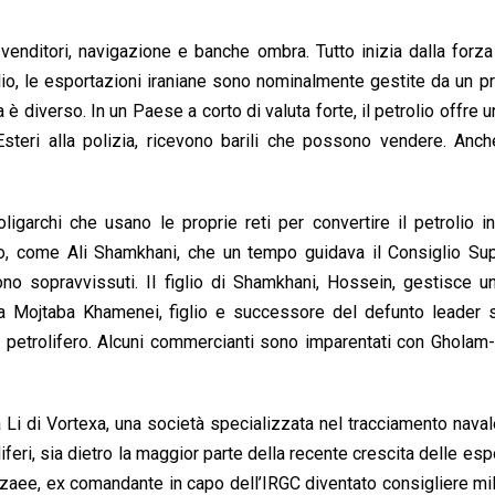
: venditori, navigazione e banche ombra. Tutto inizia dalla forza
lio, le esportazioni iraniane sono nominalmente gestite da un p
a è diverso. In un Paese a corto di valuta forte, il petrolio offre 
 Esteri alla polizia, ricevono barili che possono vendere. Anc
ligarchi che usano le proprie reti per convertire il petrolio i
cco, come Ali Shamkhani, che un tempo guidava il Consiglio Su
ono sopravvissuti. Il figlio di Shamkhani, Hossein, gestisce 
da Mojtaba Khamenei, figlio e successore del defunto leader 
ore petrolifero. Alcuni commercianti sono imparentati con Ghola
Li di Vortexa, una società specializzata nel tracciamento navale
iferi, sia dietro la maggior parte della recente crescita delle esp
Rezaee, ex comandante in capo dell’IRGC diventato consigliere mil