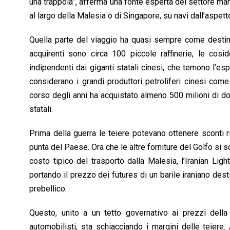
una trappola”, afferma una fonte esperta del settore mari
al largo della Malesia o di Singapore, su navi dall’aspetto 
Quella parte del viaggio ha quasi sempre come destinaz
acquirenti sono circa 100 piccole raffinerie, le cosi
indipendenti dai giganti statali cinesi, che temono l’es
considerano i grandi produttori petroliferi cinesi com
corso degli anni ha acquistato almeno 500 milioni di dol
statali.
Prima della guerra le teiere potevano ottenere sconti ris
punta del Paese. Ora che le altre forniture del Golfo si so
costo tipico del trasporto dalla Malesia, l’Iranian Lig
portando il prezzo dei futures di un barile iraniano desti
prebellico.
Questo, unito a un tetto governativo ai prezzi della b
automobilisti, sta schiacciando i margini delle teiere