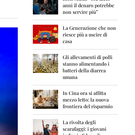
0
anni il denaro potrebbe
6
non servire più”
2
0
La Generazione che non
0
7
riesce più a uscire di
casa
2
0
0
Gli allevamenti di polli
8
stanno alimentando i
batteri della diarrea
2
umana
0
0
9
In Cina ora si affitta
mezzo letto: la nuova
2
frontiera del risparmio
0
1
0
La rivolta degli
scarafaggi: i giovani
2