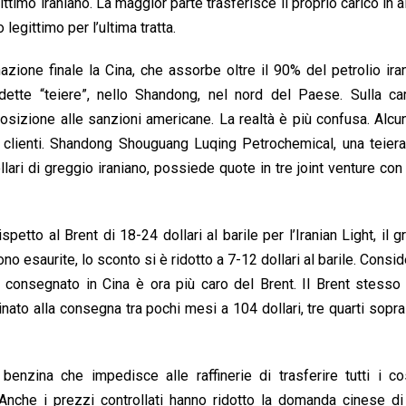
ttimo iraniano. La maggior parte trasferisce il proprio carico in a
legittimo per l’ultima tratta.
ione finale la Cina, che assorbe oltre il 90% del petrolio iran
ddette “teiere”, nello Shandong, nel nord del Paese. Sulla ca
posizione alle sanzioni americane. La realtà è più confusa. Alcu
e clienti. Shandong Shouguang Luqing Petrochemical, una teier
lari di greggio iraniano, possiede quote in tre joint venture co
petto al Brent di 18-24 dollari al barile per l’Iranian Light, il g
no esaurite, lo sconto si è ridotto a 7-12 dollari al barile. Consid
ht consegnato in Cina è ora più caro del Brent. Il Brent stesso 
nato alla consegna tra pochi mesi a 104 dollari, tre quarti sopra i
enzina che impedisce alle raffinerie di trasferire tutti i co
. Anche i prezzi controllati hanno ridotto la domanda cinese di