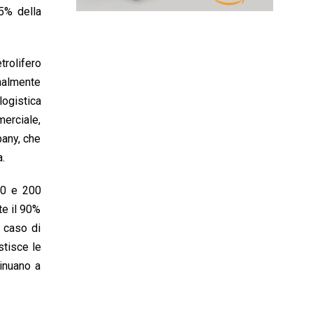
25% della
trolifero
inalmente
logistica
merciale,
pany, che
a.
150 e 200
te il 90%
 caso di
stisce le
tinuano a