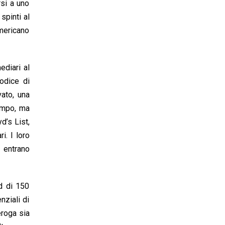
rsi a uno
spinti al
americano
ediari al
odice di
vato, una
empo, ma
d’s List,
i. I loro
 entrano
d di 150
nziali di
eroga sia