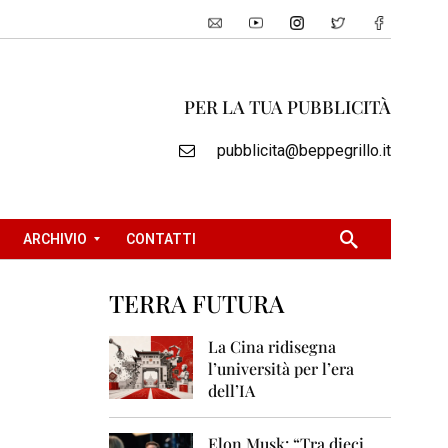
PER LA TUA PUBBLICITÀ
pubblicita@beppegrillo.it
ARCHIVIO
CONTATTI
TERRA FUTURA
2
0
La Cina ridisegna
0
l’università per l’era
5
dell’IA
2
0
Elon Musk: “Tra dieci