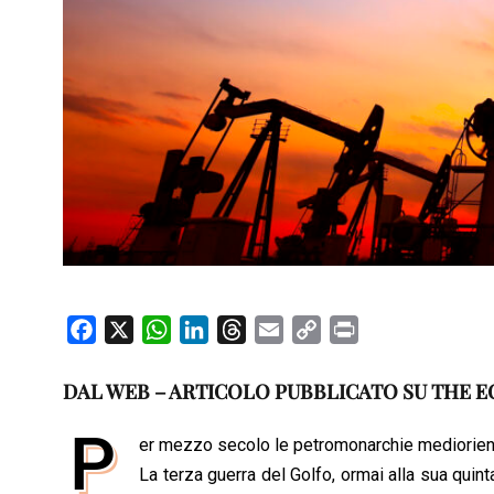
F
X
W
L
T
E
C
P
a
h
i
h
m
o
r
c
a
n
r
a
p
i
DAL WEB – ARTICOLO PUBBLICATO SU THE 
e
t
k
e
i
y
n
P
b
s
e
a
l
L
t
er mezzo secolo le petromonarchie medioriental
o
A
d
d
i
La terza guerra del Golfo, ormai alla sua quint