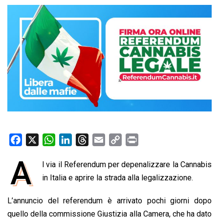
F
X
W
L
T
E
C
P
a
h
i
h
m
o
r
A
l via il Referendum per depenalizzare la Cannabis
c
a
n
r
a
p
i
e
in Italia e aprire la strada alla legalizzazione.
t
k
e
i
y
n
b
s
e
a
l
L
t
L’annuncio del referendum è arrivato pochi giorni dopo
o
A
d
d
i
quello della commissione Giustizia alla Camera, che ha dato
o
p
I
s
n