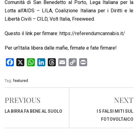
Comunità di San Benedetto al Porto, Lega Italiana per la
Lotta all’AIDS – LILA, Coalizione Italiana per i Diritti e le
Libertà Civili – CILD, Volt Italia, Freeweed.
Questo il link per firmare:
https://referendumcannabis.it/
Per un’Italia libera dalle mafie, firmate e fate firmare!
F
X
W
L
T
E
C
P
a
h
i
h
m
o
r
c
a
n
r
a
p
i
Tag:
featured
e
t
k
e
i
y
n
b
s
e
a
l
L
t
PREVIOUS
NEXT
o
A
d
d
i
o
p
I
s
n
LA BIRRA FA BENE AL SUOLO
I 5 FALSI MITI SUL
k
p
n
k
FOTOVOLTAICO