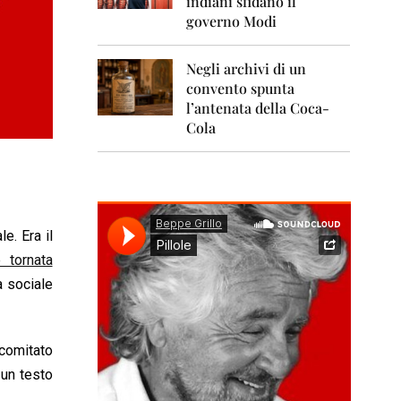
indiani sfidano il
0
1
governo Modi
1
Negli archivi di un
2
0
convento spunta
1
l’antenata della Coca-
2
Cola
2
0
1
3
2
e. Era il
0
 tornata
1
4
a sociale
2
0
 comitato
1
5
un testo
2