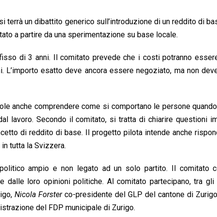
 terrà un dibattito generico sull’introduzione di un reddito di ba
tato a partire da una sperimentazione su base locale.
sso di 3 anni. Il comitato prevede che i costi potranno esser
ioni. L’importo esatto deve ancora essere negoziato, ma non de
vuole anche comprendere come si comportano le persone quando
 lavoro. Secondo il comitato, si tratta di chiarire questioni im
ncetto di reddito di base. Il progetto pilota intende anche rispon
n tutta la Svizzera.
 politico ampio e non legato ad un solo partito. Il comitato 
alle loro opinioni politiche. Al comitato partecipano, tra gli 
igo,
Nicola Forster
co-presidente del GLP del cantone di Zurig
istrazione del FDP municipale di Zurigo.