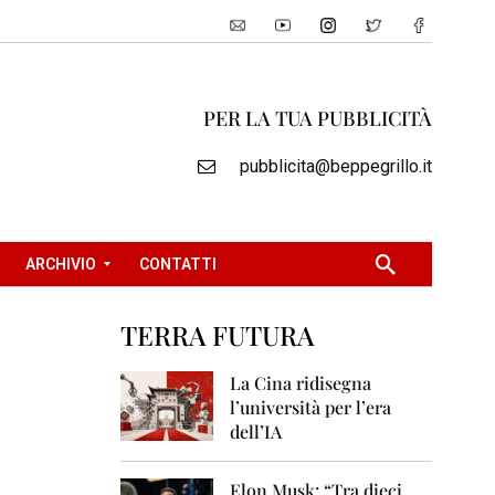
PER LA TUA PUBBLICITÀ
pubblicita@beppegrillo.it
ARCHIVIO
CONTATTI
TERRA FUTURA
2
e
0
La Cina ridisegna
0
l’università per l’era
5
dell’IA
2
0
Elon Musk: “Tra dieci