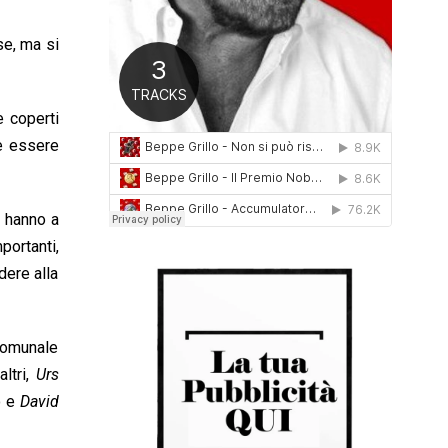
0
1
se, ma si
6
e coperti
ve essere
 hanno a
portanti,
dere alla
comunale
altri,
Urs
o e
David