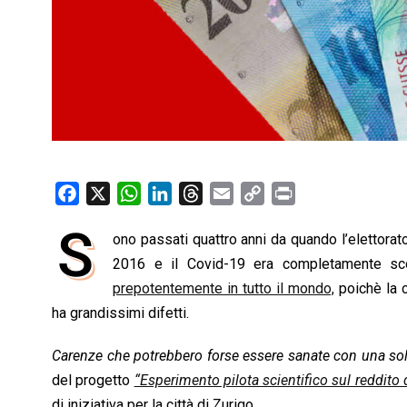
F
X
W
L
T
E
C
P
a
h
i
h
m
o
r
S
ono passati quattro anni da quando l’elettorato
c
a
n
r
a
p
i
e
2016 e il Covid-19 era completamente sc
t
k
e
i
y
n
b
s
e
a
l
L
t
prepotentemente in tutto il mondo,
poichè la c
o
A
d
d
i
ha grandissimi difetti.
o
p
I
s
n
Carenze che potrebbero forse essere sanate con una solu
k
p
n
k
del progetto
“Esperimento pilota scientifico sul reddito 
di iniziativa per la città di Zurigo.