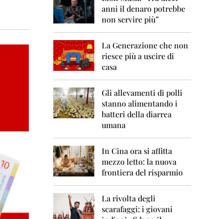
0
anni il denaro potrebbe
6
non servire più”
2
0
La Generazione che non
0
7
riesce più a uscire di
casa
2
0
0
Gli allevamenti di polli
8
stanno alimentando i
batteri della diarrea
2
umana
0
0
9
In Cina ora si affitta
mezzo letto: la nuova
2
frontiera del risparmio
0
1
0
La rivolta degli
scarafaggi: i giovani
2