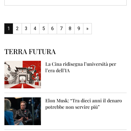
1
2
3
4
5
6
7
8
9
»
TERRA FUTURA
La Cina ridisegna l’università per
l’era dell’IA
Elon Musk: “Tra dieci anni il denaro
potrebbe non servire più”