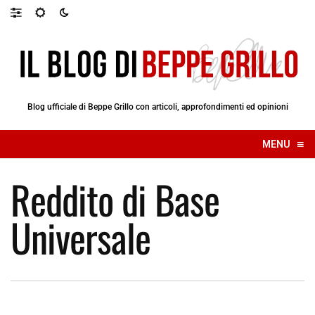
Blog ufficiale di Beppe Grillo con articoli, approfondimenti ed opinioni
≡
MENU
☰
Reddito di Base
Universale