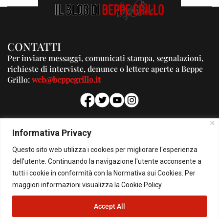
CONTATTI
Per inviare messaggi, comunicati stampa, segnalazioni,
richieste di interviste, denunce o lettere aperte a Beppe
Grillo:
web@beppegrillo.it
PUBBLICITA'
Informativa Privacy
Per la tua pubblicità su questo Blog:
Questo sito web utilizza i cookies per migliorare l'esperienza
pubblicita@beppegrillo.it
dell'utente. Continuando la navigazione l'utente acconsente a
tutti i cookie in conformità con la Normativa sui Cookies. Per
HOMEPAGE
COOKIE POLICY
PRIVACY POLICY
CONTATTI
maggiori informazioni visualizza la
Cookie Policy
Accept All
© Copyright 2026 - Il Blog di Beppe Grillo. All Rights Reserved - Powered by
happygrafic.com