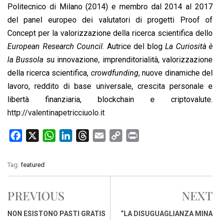
Politecnico di Milano (2014) e membro dal 2014 al 2017
del panel europeo dei valutatori di progetti Proof of
Concept per la valorizzazione della ricerca scientifica dello
European Research Council
. Autrice del blog
La Curiosità è
la Bussola
su innovazione, imprenditorialità, valorizzazione
della ricerca scientifica,
crowdfunding
, nuove dinamiche del
lavoro, reddito di base universale, crescita personale e
libertà finanziaria, blockchain e criptovalute.
http://valentinapetricciuolo.it
F
X
W
L
T
E
C
P
a
h
i
h
m
o
r
c
a
n
r
a
p
i
Tag:
featured
e
t
k
e
i
y
n
b
s
e
a
l
L
t
PREVIOUS
NEXT
o
A
d
d
i
o
p
I
s
n
NON ESISTONO PASTI GRATIS
“LA DISUGUAGLIANZA MINA