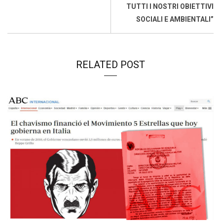
k
p
n
k
TUTTI I NOSTRI OBIETTIVI
SOCIALI E AMBIENTALI”
RELATED POST