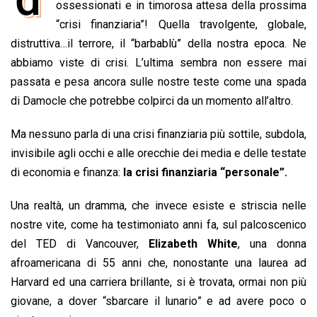
e
ossessionati e in timorosa attesa della prossima
t
k
e
i
y
n
b
s
e
a
l
L
t
“crisi finanziaria”! Quella travolgente, globale,
o
A
d
d
i
distruttiva…il terrore, il “barbablù” della nostra epoca. Ne
o
p
I
s
n
abbiamo viste di crisi. L’ultima sembra non essere mai
k
p
n
k
passata e pesa ancora sulle nostre teste come una spada
di Damocle che potrebbe colpirci da un momento all’altro.
Ma nessuno parla di una crisi finanziaria più sottile, subdola,
invisibile agli occhi e alle orecchie dei media e delle testate
di economia e finanza:
la crisi finanziaria “personale”.
Una realtà, un dramma, che invece esiste e striscia nelle
nostre vite, come ha testimoniato anni fa, sul palcoscenico
del TED di Vancouver,
Elizabeth White
, una donna
afroamericana di 55 anni che, nonostante una laurea ad
Harvard ed una carriera brillante, si è trovata, ormai non più
giovane, a dover “sbarcare il lunario” e ad avere poco o