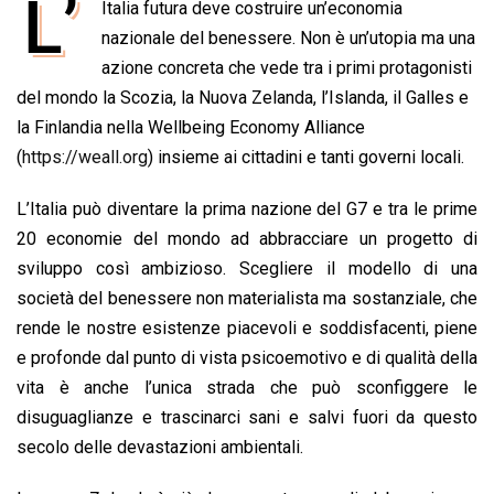
L’
Italia futura deve costruire un’economia
c
a
n
r
a
p
i
e
nazionale del benessere. Non è un’utopia ma una
t
k
e
i
y
n
b
s
e
a
l
L
t
azione concreta che vede tra i primi protagonisti
o
A
d
d
i
del mondo la Scozia, la Nuova Zelanda, l’Islanda, il Galles e
o
p
I
s
n
la Finlandia nella Wellbeing Economy Alliance
k
p
n
k
(
https://weall.org
) insieme ai cittadini e tanti governi locali.
L’Italia può diventare la prima nazione del G7 e tra le prime
20 economie del mondo ad abbracciare un progetto di
sviluppo così ambizioso. Scegliere il modello di una
società del benessere non materialista ma sostanziale, che
rende le nostre esistenze piacevoli e soddisfacenti, piene
e profonde dal punto di vista psicoemotivo e di qualità della
vita è anche l’unica strada che può sconfiggere le
disuguaglianze e trascinarci sani e salvi fuori da questo
secolo delle devastazioni ambientali.