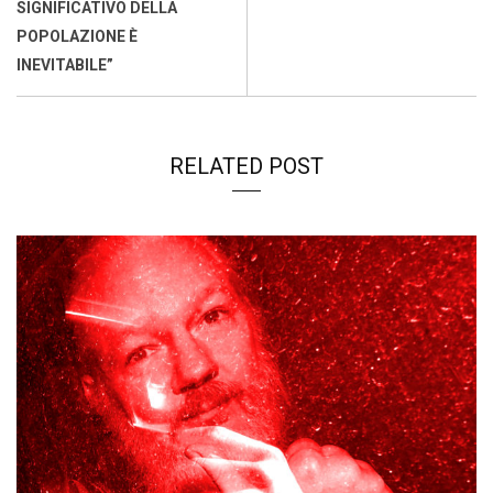
o
p
I
s
n
SIGNIFICATIVO DELLA
k
p
n
k
POPOLAZIONE È
INEVITABILE”
RELATED POST