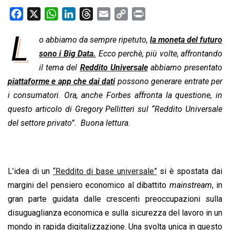
F
X
W
L
T
E
C
P
a
h
i
h
m
o
r
L
o abbiamo da sempre ripetuto,
la moneta del futuro
c
a
n
r
a
p
i
e
sono i Big Data.
t
k
e
Ecco perchè, più volte, affrontando
i
y
n
b
s
e
a
l
L
t
il tema del
Reddito Universale
abbiamo presentato
o
A
d
d
i
piattaforme e app che dai dati
possono generare entrate per
o
p
I
s
n
i consumatori. Ora, anche Forbes affronta la questione, in
k
p
n
k
questo articolo di Gregory Pellitteri sul “Reddito Universale
del settore privato”. Buona lettura.
L’idea di un
“Reddito di base universale”
si è spostata dai
margini del pensiero economico al dibattito
mainstream
, in
gran parte guidata dalle crescenti preoccupazioni sulla
disuguaglianza economica e sulla sicurezza del lavoro in un
mondo in rapida digitalizzazione. Una svolta unica in questo