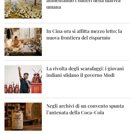
alimentando i batteri della diarrea
umana
In Cina ora si affitta mezzo letto: la
nuova frontiera del risparmio
La rivolta degli scarafaggi: i giovani
indiani sfidano il governo Modi
Negli archivi di un convento spunta
l’antenata della Coca-Cola