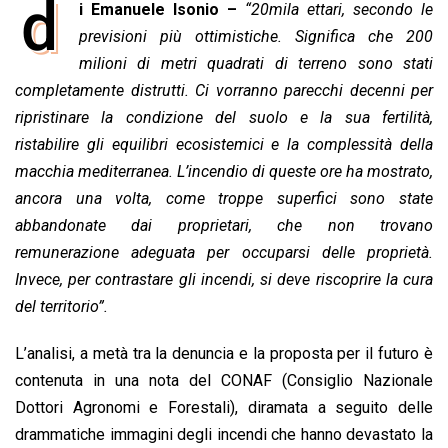
d
i Emanuele Isonio –
“20mila ettari, secondo le
c
a
n
r
a
p
i
e
previsioni più ottimistiche. Significa che 200
t
k
e
i
y
n
b
s
e
a
l
L
t
milioni di metri quadrati di terreno sono stati
o
A
d
d
i
completamente distrutti. Ci vorranno parecchi decenni per
o
p
I
s
n
ripristinare la condizione del suolo e la sua fertilità,
k
p
n
k
ristabilire gli equilibri ecosistemici e la complessità della
macchia mediterranea. L’incendio di queste ore ha mostrato,
ancora una volta, come troppe superfici sono state
abbandonate dai proprietari, che non trovano
remunerazione adeguata per occuparsi delle proprietà.
Invece, per contrastare gli incendi, si deve riscoprire la cura
del territorio”.
L’analisi, a metà tra la denuncia e la proposta per il futuro è
contenuta in una nota del CONAF (Consiglio Nazionale
Dottori Agronomi e Forestali), diramata a seguito delle
drammatiche immagini degli incendi che hanno devastato la