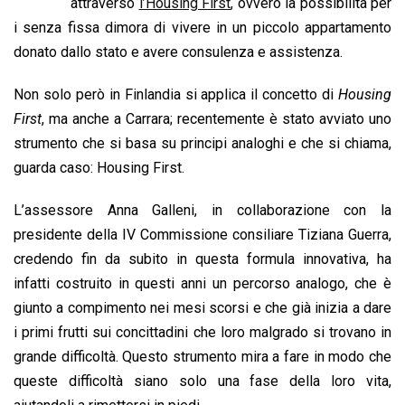
b
s
e
a
l
L
t
attraverso
l’Housing First
, ovvero la possibilità per
o
A
d
d
i
i senza fissa dimora di vivere in un piccolo appartamento
o
p
I
s
n
donato dallo stato e avere consulenza e assistenza.
k
p
n
k
Non solo però in Finlandia si applica il concetto di
Housing
First
, ma anche a Carrara; recentemente è stato avviato uno
strumento che si basa su principi analoghi e che si chiama,
guarda caso: Housing First.
L’assessore Anna Galleni, in collaborazione con la
presidente della IV Commissione consiliare Tiziana Guerra,
credendo fin da subito in questa formula innovativa, ha
infatti costruito in questi anni un percorso analogo, che è
giunto a compimento nei mesi scorsi e che già inizia a dare
i primi frutti sui concittadini che loro malgrado si trovano in
grande difficoltà. Questo strumento mira a fare in modo che
queste difficoltà siano solo una fase della loro vita,