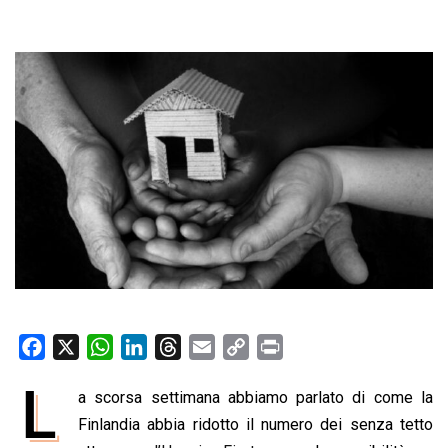
F
X
W
L
T
E
C
P
a
h
i
h
m
o
r
L
a scorsa settimana abbiamo parlato di come la
c
a
n
r
a
p
i
e
Finlandia abbia ridotto il numero dei senza tetto
t
k
e
i
y
n