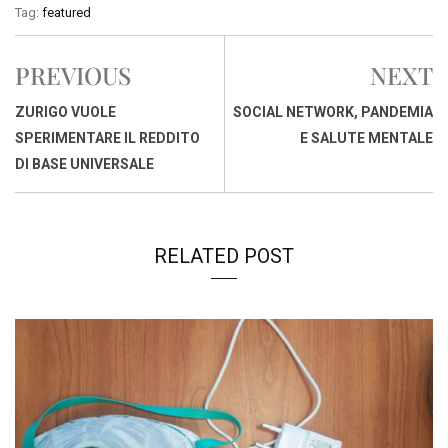
c
a
n
r
a
p
i
Tag:
featured
e
t
k
e
i
y
n
b
s
e
a
l
L
t
PREVIOUS
NEXT
o
A
d
d
i
o
p
I
s
n
ZURIGO VUOLE
SOCIAL NETWORK, PANDEMIA
k
p
n
k
SPERIMENTARE IL REDDITO
E SALUTE MENTALE
DI BASE UNIVERSALE
RELATED POST