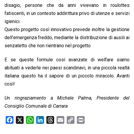
disagio, persone che da anni vivevano in roulottes
fatiscenti, in un contesto addirittura privo di utenze e servizi
igienici.
Questo progetto così innovativo prevede inoltre la gestione
dell’emergenza freddo, mediante la distribuzione di ausili ai
senzatetto che non rientrano nel progetto.
E se queste formule così avanzate di welfare siamo
abituati a vederle nei paesi scandinavi, in una piccola realtà
italiana questo ha il sapore di un piccolo miracolo. Avanti
così!
Un ringraziamento a Michele Palma, Presidente del
Consiglio Comunale di Carrara
F
X
W
L
T
E
C
P
a
h
i
h
m
o
r