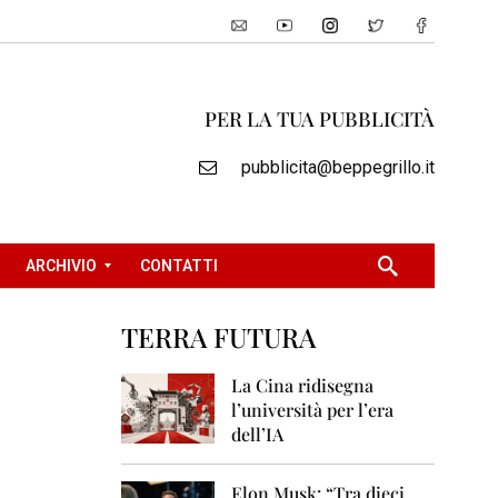
PER LA TUA PUBBLICITÀ
pubblicita@beppegrillo.it
ARCHIVIO
CONTATTI
TERRA FUTURA
2
0
La Cina ridisegna
0
l’università per l’era
5
dell’IA
2
0
Elon Musk: “Tra dieci