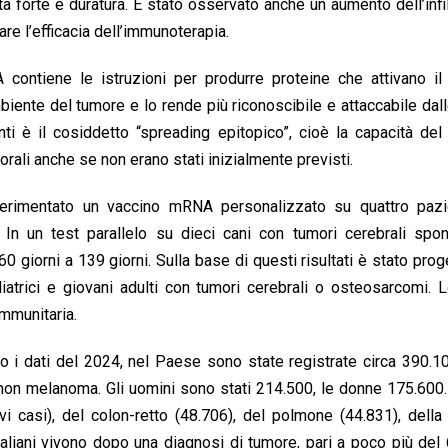
 forte e duratura. È stato osservato anche un aumento dell’infi
are l’efficacia dell’immunoterapia.
 contiene le istruzioni per produrre proteine che attivano il
biente del tumore e lo rende più riconoscibile e attaccabile dal
anti è il cosiddetto “spreading epitopico”, cioè la capacità de
orali anche se non erano stati inizialmente previsti.
erimentato un vaccino mRNA personalizzato su quattro pazi
In un test parallelo su dieci cani con tumori cerebrali spont
iorni a 139 giorni. Sulla base di questi risultati è stato prog
diatrici e giovani adulti con tumori cerebrali o osteosarcomi. 
immunitaria.
do i dati del 2024, nel Paese sono state registrate circa 390.
on melanoma. Gli uomini sono stati 214.500, le donne 175.600.
 casi), del colon-retto (48.706), del polmone (44.831), della
italiani vivono dopo una diagnosi di tumore, pari a poco più del