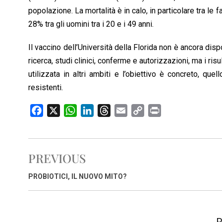
popolazione. La mortalità è in calo, in particolare tra le 
28% tra gli uomini tra i 20 e i 49 anni.
Il vaccino dell’Università della Florida non è ancora dis
ricerca, studi clinici, conferme e autorizzazioni, ma i risul
utilizzata in altri ambiti e l’obiettivo è concreto, que
resistenti.
F
X
W
L
T
E
C
P
a
h
i
h
m
o
r
c
a
n
r
a
p
i
e
t
k
e
i
y
n
PREVIOUS
b
s
e
a
l
L
t
o
A
d
d
i
PROBIOTICI, IL NUOVO MITO?
o
p
I
s
n
k
p
n
k