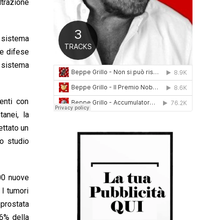
ltrazione
0
1
6
 sistema
le difese
l sistema
enti con
anei, la
ettato un
Lo studio
100 nuove
 I tumori
 prostata
 6% della