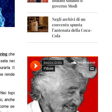
indiani sfidano il
0
1
governo Modi
1
Negli archivi di un
2
0
convento spunta
1
l’antenata della Coca-
2
Cola
2
0
1
ering
che
3
usata nei
2
rarla. Il
0
che rende
1
4
2
 Nei topi
0
1
si, anche
5
o come se
2