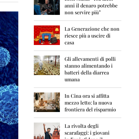
0
anni il denaro potrebbe
6
non servire più”
2
0
La Generazione che non
0
7
riesce più a uscire di
casa
2
0
0
Gli allevamenti di polli
8
stanno alimentando i
batteri della diarrea
2
umana
0
0
9
In Cina ora si affitta
mezzo letto: la nuova
2
frontiera del risparmio
0
1
0
La rivolta degli
scarafaggi: i giovani
2