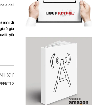
nne e del
a anni di
ogia è già
uelli più
NEXT
’AFFETTO