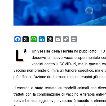
F
X
W
L
T
E
C
P
a
h
i
h
m
o
r
L’
Università della Florida
ha pubblicato il 18
c
a
n
r
a
p
i
e
descrive un nuovo vaccino sperimentale cont
t
k
e
i
y
n
b
s
e
a
l
L
t
vaccini contro il COVID‑19, ma in questo cas
o
A
d
d
i
vaccino non prende di mira un tumore specifico, ma è p
o
p
I
s
n
più efficace l’azione dei farmaci immunoterapici già in u
k
p
n
k
Il vaccino è stato testato su modelli animali con diver
trattati con la combinazione di vaccino e terapia anti‑
senza farmaci aggiuntivi, il vaccino è riuscito a elim