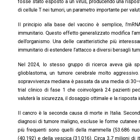
fosse stato esposto a un virus, producendo una risposta
di cellule T nei tumori, un parametro importante per valut
Il principio alla base del vaccino è semplice, l’mRNA
immunitario. Questo effetto generalizzato modifica l’am
dell’organismo. Una delle caratteristiche più interess
immunitario di estendere l’attacco a diversi bersagli tum
Nel 2024, lo stesso gruppo di ricerca aveva già sp
glioblastoma, un tumore cerebrale molto aggressivo. 
sopravvivenza mediana è passata da una media di 30–60 g
trial clinico di fase 1 che coinvolgerà 24 pazienti pe
valuterà la sicurezza, il dosaggio ottimale e la risposta 
Il cancro è la seconda causa di morte in Italia. Secon
diagnosi di tumore maligno, escluse le forme cutanee n
più frequenti sono quelli della mammella (53.686 nuovi
(40.192) e della vescica (31.016). Circa 3,7 milioni di 