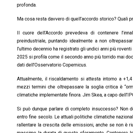
profonda.
Ma cosa resta davvero di quell’accordo storico? Quali pr
Il cuore dell’Accordo prevedeva di contenere l’inna
preindustriale, puntando idealmente a non oltrepassare
l’ultimo decennio ha registrato gli undici anni più roven
2025 si profila come il secondo anno più torrido mai docu
dati dell’Osservatorio Copernicus.
Attualmente, il riscaldamento si attesta intorno a +1,
mezzi termini che oltrepassare la soglia critica è “or
climatiche implementate finora. Jim Skea, a capo dell’I
Si può dunque parlare di completo insuccesso? Non del
entro fine secolo. Le attuali politiche climatiche naziona
rallentare la crescita delle emissioni, anche se non è riu
massimo la durata di questo sforamento. Contenere le t