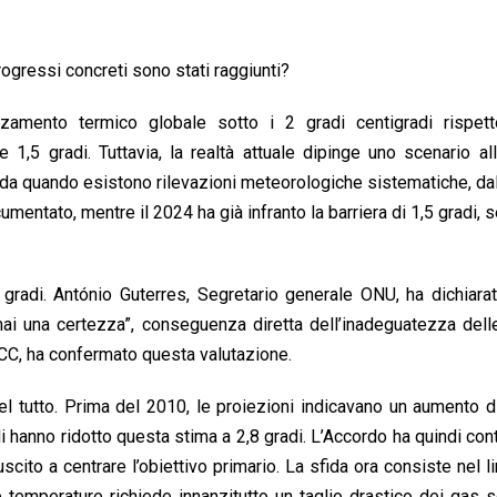
ogressi concreti sono stati raggiunti?
lzamento termico globale sotto i 2 gradi centigradi rispetto
 1,5 gradi. Tuttavia, la realtà attuale dipinge uno scenario al
ti da quando esistono rilevazioni meteorologiche sistematiche, dal
mentato, mentre il 2024 ha già infranto la barriera di 1,5 gradi, 
4 gradi. António Guterres, Segretario generale ONU, ha dichiar
mai una certezza”, conseguenza diretta dell’inadeguatezza del
PCC, ha confermato questa valutazione.
 tutto. Prima del 2010, le proiezioni indicavano un aumento d
li hanno ridotto questa stima a 2,8 gradi. L’Accordo ha quindi cont
scito a centrare l’obiettivo primario. La sfida ora consiste nel li
emperature richiede innanzitutto un taglio drastico dei gas s