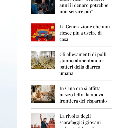
0
anni il denaro potrebbe
6
non servire più”
2
0
La Generazione che non
0
7
riesce più a uscire di
casa
2
0
0
Gli allevamenti di polli
8
stanno alimentando i
batteri della diarrea
2
umana
0
0
9
In Cina ora si affitta
mezzo letto: la nuova
2
frontiera del risparmio
0
1
0
La rivolta degli
scarafaggi: i giovani
2