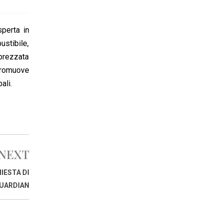
perta in
ustibile,
pprezzata
 Promuove
ali.
NEXT
IESTA DI
UARDIAN