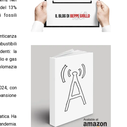
 del 13%
 fossili
enticanza
bustibili
enti: la
lio e gas
plomazia
2024, con
spansione
atica. Ha
pandemia.