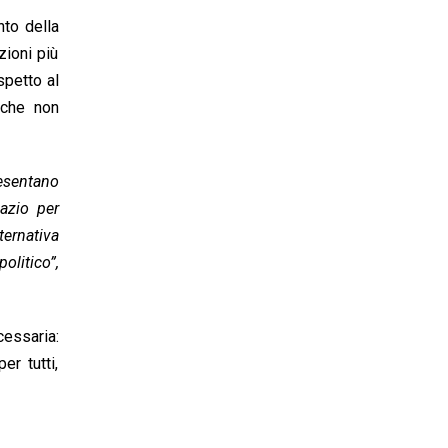
nto della
zioni più
spetto al
 che non
resentano
azio per
ternativa
olitico”,
cessaria:
er tutti,