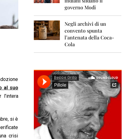
indiani sfidano il
0
1
governo Modi
1
Negli archivi di un
2
0
convento spunta
1
l’antenata della Coca-
2
Cola
2
0
1
3
’adozione
2
0
o al suo
1
l’intera
4
2
0
bre, si è
1
5
erificate
na crisi
2