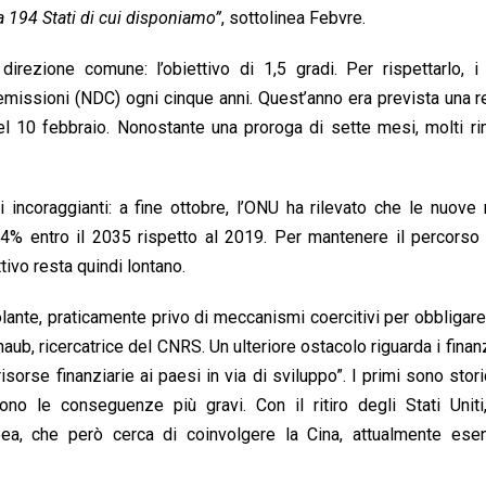
a 194 Stati di cui disponiamo”
, sottolinea Febvre.
rezione comune: l’obiettivo di 1,5 gradi. Per rispettarlo, i 
 emissioni (NDC) ogni cinque anni. Quest’anno era prevista una r
el 10 febbraio. Nonostante una proroga di sette mesi, molti r
ti incoraggianti: a fine ottobre, l’ONU ha rilevato che le nuov
 24% entro il 2035 rispetto al 2019. Per mantenere il percorso 
ivo resta quindi lontano.
ante, praticamente privo di meccanismi coercitivi per obbligare 
ub, ricercatrice del CNRS. Un ulteriore ostacolo riguarda i finan
isorse finanziarie ai paesi in via di sviluppo”. I primi sono sto
ono le conseguenze più gravi. Con il ritiro degli Stati Uniti
pea, che però cerca di coinvolgere la Cina, attualmente esen