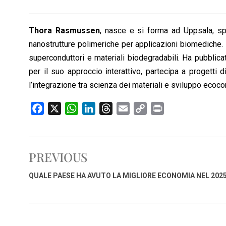
Thora Rasmussen
, nasce e si forma ad Uppsala, spe
nanostrutture polimeriche per applicazioni biomediche. L
superconduttori e materiali biodegradabili. Ha pubblica
per il suo approccio interattivo, partecipa a progetti
l’integrazione tra scienza dei materiali e sviluppo ecoco
F
X
W
L
T
E
C
P
a
h
i
h
m
o
r
c
a
n
r
a
p
i
e
t
k
e
i
y
n
PREVIOUS
b
s
e
a
l
L
t
o
A
d
d
i
QUALE PAESE HA AVUTO LA MIGLIORE ECONOMIA NEL 202
o
p
I
s
n
k
p
n
k