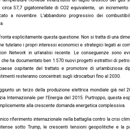
 circa 57,7 gigatonnellate di CO2 equivalente, un incremento
ato a novembre. L’abbandono progressivo dei combustibili
a.
fronta esplicitamente questa questione. Non si tratta di una dim
che tutelano i propri interessi economici e strategici legati ai com
tion Network
in un’analisi recente. Le conseguenze sono evid
che ha documentato ben 1.570 nuovi progetti estrattivi di petro
, paese ospitante del trattato e promotore di un’ambiziosa di
timenti resteranno concentrati sugli idrocarburi fino al 2030.
aggiunto un terzo della produzione elettrica mondiale già nel 
enzia Internazionale per l’Energia del 2015. Purtroppo, questa e
semplicemente alla crescente domanda energetica complessiva.
ico riferimento internazionale nella battaglia contro la crisi clim
unitense sotto Trump, le crescenti tensioni geopolitiche e la 