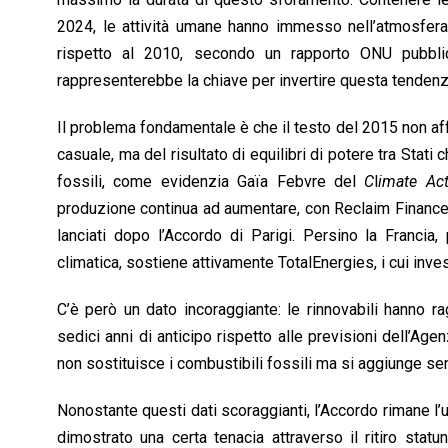
2024, le attività umane hanno immesso nell’atmosfera
rispetto al 2010, secondo un rapporto ONU pubblic
rappresenterebbe la chiave per invertire questa tendenz
Il problema fondamentale è che il testo del 2015 non af
casuale, ma del risultato di equilibri di potere tra Stati 
fossili, come evidenzia Gaïa Febvre del
C
l
imate Ac
produzione continua ad aumentare, con Reclaim Finance 
lanciati dopo l’Accordo di Parigi. Persino la Francia
climatica, sostiene attivamente TotalEnergies, i cui inves
C’è però un dato incoraggiante: le rinnovabili hanno r
sedici anni di anticipo rispetto alle previsioni dell’Ag
non sostituisce i combustibili fossili ma si aggiunge 
Nonostante questi dati scoraggianti, l’Accordo rimane l’un
dimostrato una certa tenacia attraverso il ritiro stat