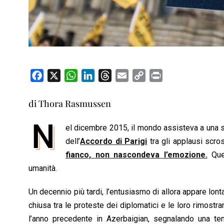
F
X
W
L
T
E
C
P
a
h
i
h
m
o
r
c
a
n
r
a
p
i
di Thora Rasmussen
e
t
k
e
i
y
n
N
b
s
e
a
l
L
t
el dicembre 2015, il mondo assisteva a una sc
o
A
d
d
i
dell’
Accordo di Parigi
tra gli applausi scro
o
p
I
s
n
fianco, non nascondeva l’emozione.
Quel
k
p
n
k
umanità.
Un decennio più tardi, l’entusiasmo di allora appare lont
chiusa tra le proteste dei diplomatici e le loro rimostra
l’anno precedente in Azerbaigian, segnalando una tend