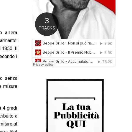
0
1
6
 all’era
larmante:
 1850. Il
secondo i
ato senza
le misure
i 4 gradi
ribuito a
mitare al
erra. Nel