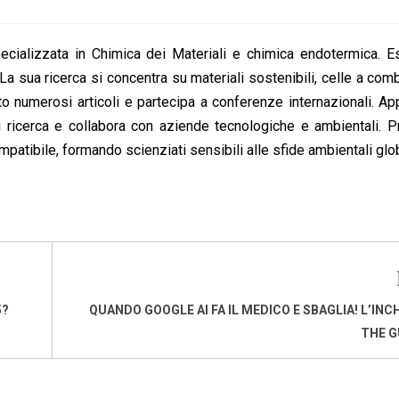
cializzata in Chimica dei Materiali e chimica endotermica. Es
a sua ricerca si concentra su materiali sostenibili, celle a comb
to numerosi articoli e partecipa a conferenze internazionali. A
 di ricerca e collabora con aziende tecnologiche e ambientali.
mpatibile, formando scienziati sensibili alle sfide ambientali glob
5?
QUANDO GOOGLE AI FA IL MEDICO E SBAGLIA! L’INCH
THE G