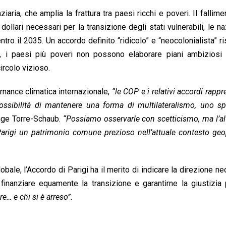
iaria, che amplia la frattura tra paesi ricchi e poveri. Il fallime
dollari necessari per la transizione degli stati vulnerabili, le na
ro il 2035. Un accordo definito “ridicolo” e “neocolonialista” ri
e, i paesi più poveri non possono elaborare piani ambiziosi
ircolo vizioso.
rnance climatica internazionale,
“le COP e i relativi accordi rapp
ossibilità di mantenere una forma di multilateralismo, uno sp
ge Torre-Schaub.
“Possiamo osservarle con scetticismo, ma l’al
 Parigi un patrimonio comune prezioso nell’attuale contesto geop
le, l’Accordo di Parigi ha il merito di indicare la direzione ne
inanziare equamente la transizione e garantirne la giustizia p
re… e chi si è arreso”.