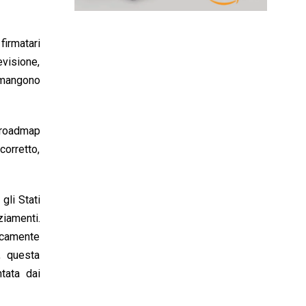
firmatari
evisione,
imangono
e roadmap
corretto,
gli Stati
ziamenti.
ricamente
, questa
tata dai