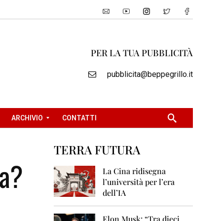
PER LA TUA PUBBLICITÀ
pubblicita@beppegrillo.it
ARCHIVIO
CONTATTI
TERRA FUTURA
2
ta?
0
La Cina ridisegna
0
l’università per l’era
5
dell’IA
2
0
Elon Musk: “Tra dieci