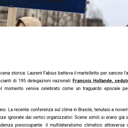
ena storica: Laurent Fabius batteva il martelletto per sancire l
scianti di 195 delegazioni nazionali.
François Hollande, sedut
 momento veniva celebrato come un traguardo epocale per 
ano. La recente conferenza sul clima in Brasile, tenutasi a novem
nze ignorate dai vertici organizzativi. Scene simili si erano già v
enza preoccupante: il multilateralismo climatico attraversa u