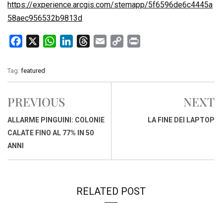
https://experience.arcgis.com/stemapp/5f6596de6c4445a
58aec956532b9813d
F
X
W
L
T
E
C
P
a
h
i
h
m
o
r
c
a
n
r
a
p
i
Tag:
featured
e
t
k
e
i
y
n
b
s
e
a
l
L
t
PREVIOUS
NEXT
o
A
d
d
i
o
p
I
s
n
ALLARME PINGUINI: COLONIE
LA FINE DEI LAPTOP
k
p
n
k
CALATE FINO AL 77% IN 50
ANNI
RELATED POST