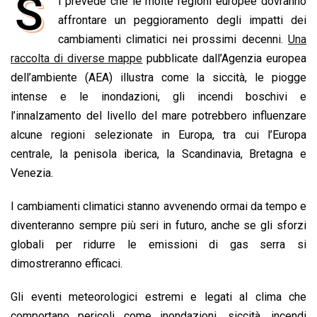
S
i prevede che le molte regioni europee dovranno
c
a
n
r
a
p
i
e
affrontare un peggioramento degli impatti dei
t
k
e
i
y
n
b
s
e
a
l
L
t
cambiamenti climatici nei prossimi decenni.
Una
o
A
d
d
i
raccolta di diverse mappe
pubblicate dall’Agenzia europea
o
p
I
s
n
dell’ambiente (AEA) illustra come la siccità, le piogge
k
p
n
k
intense e le inondazioni, gli incendi boschivi e
l’innalzamento del livello del mare potrebbero influenzare
alcune regioni selezionate in Europa, tra cui l’Europa
centrale, la penisola iberica, la Scandinavia, Bretagna e
Venezia.
I cambiamenti climatici stanno avvenendo ormai da tempo e
diventeranno sempre più seri in futuro, anche se gli sforzi
globali per ridurre le emissioni di gas serra si
dimostreranno efficaci.
Gli eventi meteorologici estremi e legati al clima che
comportano pericoli come inondazioni, siccità, incendi