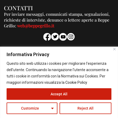
CONTATTI
Per inviare messaggi, comunicati stampa, segnalazioni,
richieste di interviste, denunce o lettere aperte a Beppe
Grillo:
web@beppegrillo.it
PUBBLICITA'
Informativa Privacy
Per la tua pubblicità su questo Blog:
Questo sito web utilizza i cookies per migliorare l'esperienza
pubblicita@beppegrillo.it
dell'utente. Continuando la navigazione l'utente acconsente a
tutti i cookie in conformità con la Normativa sui Cookies. Per
HOMEPAGE
COOKIE POLICY
PRIVACY POLICY
CONTATTI
maggiori informazioni visualizza la
Cookie Policy
Accept All
© Copyright 2026 - Il Blog di Beppe Grillo. All Rights Reserved - Powered by
happygrafic.com
Customize
Reject All