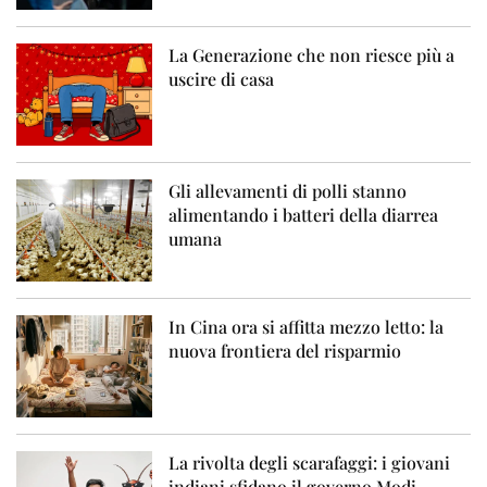
La Generazione che non riesce più a
uscire di casa
Gli allevamenti di polli stanno
alimentando i batteri della diarrea
umana
In Cina ora si affitta mezzo letto: la
nuova frontiera del risparmio
La rivolta degli scarafaggi: i giovani
indiani sfidano il governo Modi