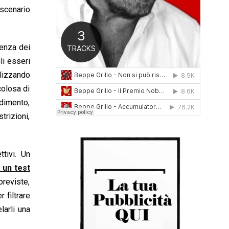
scenario
0
1
6
renza dei
li esseri
lizzando
colosa di
ndimento,
trizioni,
tivi. Un
 un test
reviste,
 filtrare
larli una