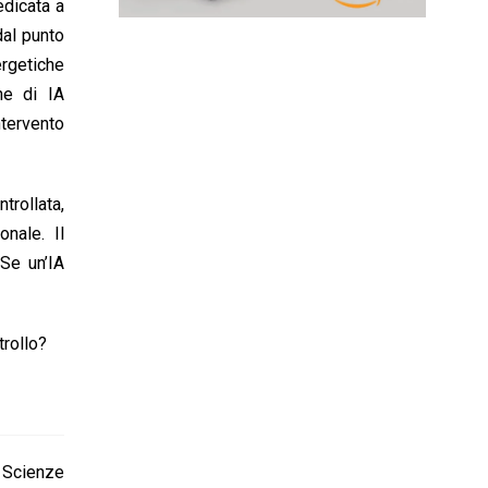
edicata a
dal punto
ergetiche
one di IA
tervento
rollata,
onale. Il
Se un’IA
trollo?
n Scienze