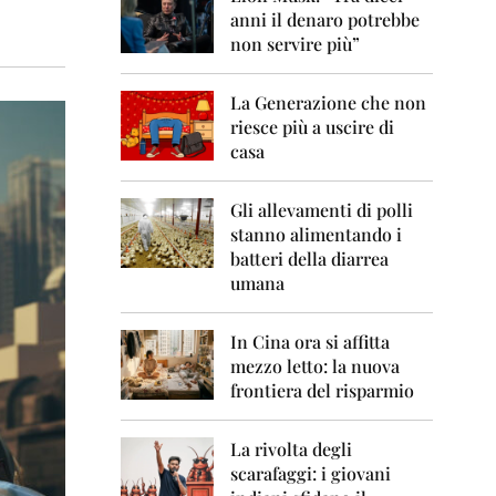
0
anni il denaro potrebbe
6
non servire più”
2
0
La Generazione che non
0
7
riesce più a uscire di
casa
2
0
0
Gli allevamenti di polli
8
stanno alimentando i
batteri della diarrea
2
umana
0
0
9
In Cina ora si affitta
mezzo letto: la nuova
2
frontiera del risparmio
0
1
0
La rivolta degli
scarafaggi: i giovani
2