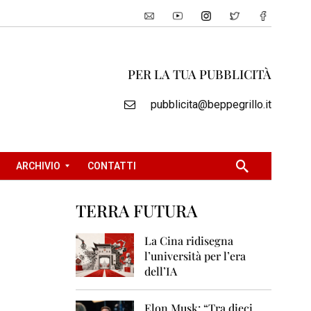
PER LA TUA PUBBLICITÀ
pubblicita@beppegrillo.it
ARCHIVIO
CONTATTI
TERRA FUTURA
2
0
La Cina ridisegna
0
l’università per l’era
5
dell’IA
2
0
Elon Musk: “Tra dieci