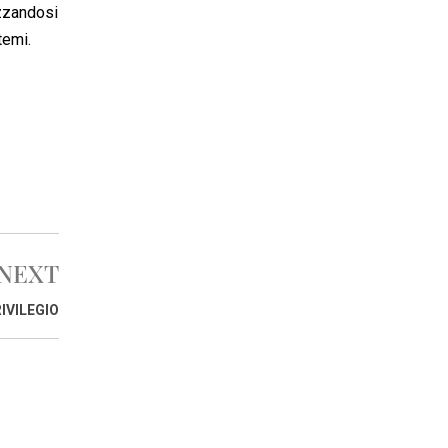
izzandosi
temi.
NEXT
IVILEGIO