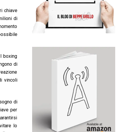
ri chiave
ilioni di
l momento
ossibile
Il boxing
ongono di
creazione
i vincoli
isogno di
iave per
arantirsi
vitare lo