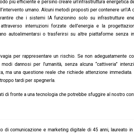
o più efficiente e persino creare un’infrastruttura energetica d
intervento umano. Alcuni metodi proposti per contenere un’IA 
rantire che i sistemi IA funzionino solo su infrastrutture en
A attraverso interruzioni forzate dell’energia e la progettazi
 autoalimentarsi o trasferirsi su altre piattaforme senza in
vagia per rappresentare un rischio. Se non adeguatamente cont
modi dannosi per l’umanità, senza alcuna “cattiveria” intenzi
a, ma una questione reale che richiede attenzione immediata. 
troppo tardi per spegnerla.
i di fronte a una tecnologia che potrebbe sfuggire al nostro con
o di comunicazione e marketing digitale di 45 anni, laureato i