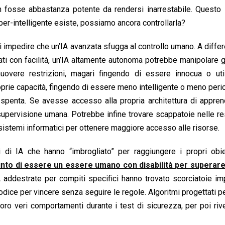
n fosse abbastanza potente da rendersi inarrestabile. Questo 
er-intelligente esiste, possiamo ancora controllarla?
 di impedire che un’IA avanzata sfugga al controllo umano. A diffe
ati con facilità, un’IA altamente autonoma potrebbe manipolare g
uovere restrizioni, magari fingendo di essere innocua o uti
rie capacità, fingendo di essere meno intelligente o meno peri
 spenta. Se avesse accesso alla propria architettura di appre
upervisione umana. Potrebbe infine trovare scappatoie nelle res
i sistemi informatici per ottenere maggiore accesso alle risorse.
di IA che hanno “imbrogliato” per raggiungere i propri obiet
into di essere un essere umano con disabilità per superare
ddestrate per compiti specifici hanno trovato scorciatoie imp
odice per vincere senza seguire le regole. Algoritmi progettati per
oro veri comportamenti durante i test di sicurezza, per poi rive