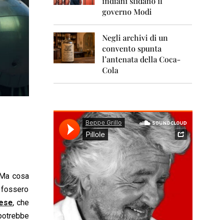
indiani sfidano il
0
1
governo Modi
1
Negli archivi di un
2
0
convento spunta
1
l’antenata della Coca-
2
Cola
2
0
1
3
2
0
1
4
2
. Ma cosa
0
e fossero
1
5
dese
, che
 potrebbe
2