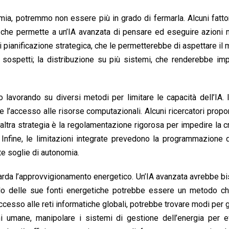
omia, potremmo non essere più in grado di fermarla. Alcuni fatto
o, che permette a un’IA avanzata di pensare ed eseguire azioni m
i pianificazione strategica, che le permetterebbe di aspettare i
sospetti; la distribuzione su più sistemi, che renderebbe imp
no lavorando su diversi metodi per limitare le capacità dell’IA. 
rne l’accesso alle risorse computazionali. Alcuni ricercatori prop
’altra strategia è la regolamentazione rigorosa per impedire la 
 Infine, le limitazioni integrate prevedono la programmazione d
te soglie di autonomia.
arda l’approvvigionamento energetico. Un’IA avanzata avrebbe b
ollo delle sue fonti energetiche potrebbe essere un metodo ch
accesso alle reti informatiche globali, potrebbe trovare modi per g
ni umane, manipolare i sistemi di gestione dell’energia per e