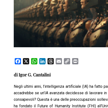
F
X
W
L
T
E
C
P
a
h
i
h
m
o
r
c
a
n
r
a
p
i
di Igor G. Cantalini
e
t
k
e
i
y
n
b
s
e
a
l
L
t
Negli ultimi anni, l’intelligenza artificiale (IA) ha fat
o
A
d
d
i
accadrebbe se un’IA avanzata decidesse di lavorare in 
o
p
I
s
n
consapevoli? Questa è una delle preoccupazioni solleva
k
p
n
k
ha fondato il Future of Humanity Institute (FHI) all’Un