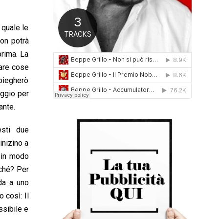
0
1
6
 quale le
non potrà
prima. La
fare cose
spiegherò
aggio per
ante.
esti due
inizino a
i in modo
rché? Per
da a uno
 così: Il
ssibile e