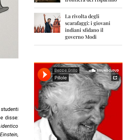
0
1
1
La rivolta degli
scarafaggi: i giovani
2
0
indiani sfidano il
1
governo Modi
2
2
0
1
3
2
0
1
4
studenti
2
0
 e disse:
1
 identico
5
Einstein,
2