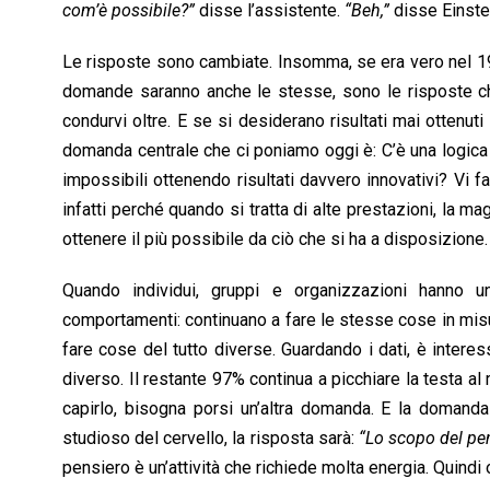
com’è possibile?”
disse l’assistente.
“Beh,”
disse Einste
Le risposte sono cambiate. Insomma, se era vero nel 19
domande saranno anche le stesse, sono le risposte che 
condurvi oltre. E se si desiderano risultati mai ottenut
domanda centrale che ci poniamo oggi è: C’è una logica 
impossibili ottenendo risultati davvero innovativi? Vi 
infatti perché quando si tratta di alte prestazioni, la 
ottenere il più possibile da ciò che si ha a disposizione
Quando individui, gruppi e organizzazioni hanno 
comportamenti: continuano a fare le stesse cose in misu
fare cose del tutto diverse. Guardando i dati, è intere
diverso. Il restante 97% continua a picchiare la testa a
capirlo, bisogna porsi un’altra domanda. E la doman
studioso del cervello, la risposta sarà:
“Lo scopo del pen
pensiero è un’attività che richiede molta energia. Quindi