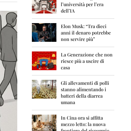
0
l’università per l’era
6
dell’IA
2
0
Elon Musk: “Tra dieci
0
anni il denaro potrebbe
7
non servire più”
2
0
La Generazione che non
0
8
riesce più a uscire di
casa
2
0
0
Gli allevamenti di polli
9
stanno alimentando i
batteri della diarrea
2
umana
0
1
0
In Cina ora si affitta
mezzo letto: la nuova
2
frontiera del risparmio