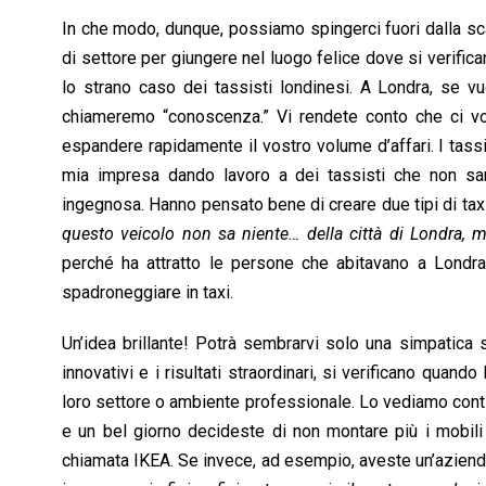
In che modo, dunque, possiamo spingerci fuori dalla sc
di settore per giungere nel luogo felice dove si verifica
lo strano caso dei tassisti londinesi. A Londra, se v
chiameremo “conoscenza.” Vi rendete conto che ci vog
espandere rapidamente il vostro volume d’affari. I tas
mia impresa dando lavoro a dei tassisti che non san
ingegnosa. Hanno pensato bene di creare due tipi di taxi. 
questo veicolo non sa niente… della città di Londra, ma
perché ha attratto le persone che abitavano a Londra
spadroneggiare in taxi.
Un’idea brillante! Potrà sembrarvi solo una simpatica 
innovativi e i risultati straordinari, si verificano qua
loro settore o ambiente professionale. Lo vediamo conti
e un bel giorno decideste di non montare più i mobili pe
chiamata IKEA. Se invece, ad esempio, aveste un’aziend