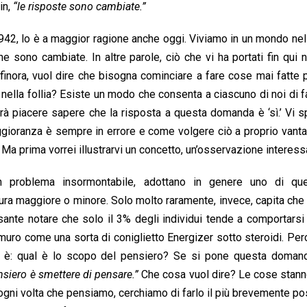
in,
“le risposte sono cambiate.”
42, lo è a maggior ragione anche oggi. Viviamo in un mondo nel
sono cambiate. In altre parole, ciò che vi ha portati fin qui 
i finora, vuol dire che bisogna cominciare a fare cose mai fatte 
nella follia? Esiste un modo che consenta a ciascuno di noi di 
farà piacere sapere che la risposta a questa domanda è ‘sì.’ Vi 
maggioranza è sempre in errore e come volgere ciò a proprio vant
. Ma prima vorrei illustrarvi un concetto, un’osservazione interess
un problema insormontabile, adottano in genere uno di qu
ra maggiore o minore. Solo molto raramente, invece, capita che 
ssante notare che solo il 3% degli individui tende a comportars
l muro come una sorta di coniglietto Energizer sotto steroidi. Pe
da è: qual è lo scopo del pensiero? Se si pone questa doman
siero è smettere di pensare.”
Che cosa vuol dire? Le cose stanno
 ogni volta che pensiamo, cerchiamo di farlo il più brevemente po