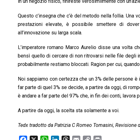
in un negozio fisico, finireste verosimilmente con un’azi
Questo c’insegna che c’è del metodo nella follia. Una v
prestazioni elevate, è possibile smettere di dove
all’innovazione su larga scala.
L’imperatore romano Marco Aurelio disse una volta che 
bensì quello di cercare di non ritrovarsi nelle file degli 
probabilmente restiamo bloccati. Ragion per cui, quando 
Noi sappiamo con certezza che un 3% delle persone è in g
far parte di quel 3% se decide, a partire da oggi, di romp
è andare a far parte del 97% che, in fin dei conti, lavora 
A partire da oggi, la scelta sta solamente a voi.
Tedx tradotto da Patrizia C Romeo Tomasini, Revisione 
F
X
W
L
T
E
C
P