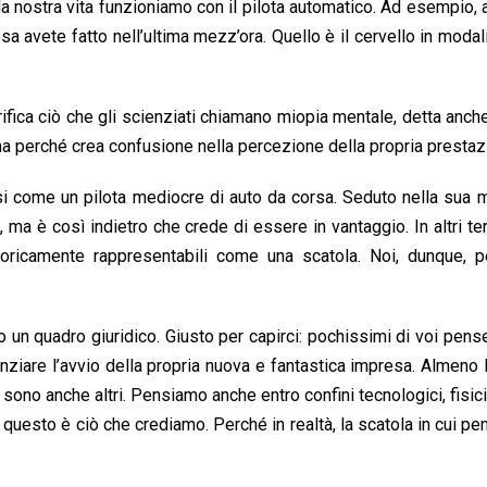
lla nostra vita funzioniamo con il pilota automatico. Ad esempio, a
sa avete fatto nell’ultima mezz’ora. Quello è il cervello in modali
rifica ciò che gli scienziati chiamano miopia mentale, detta anch
a perché crea confusione nella percezione della propria prestaz
i come un pilota mediocre di auto da corsa. Seduto nella sua 
, ma è così indietro che crede di essere in vantaggio. In altri ter
aforicamente rappresentabili come una scatola. Noi, dunque, 
ro un quadro giuridico. Giusto per capirci: pochissimi di voi pen
inanziare l’avvio della propria nuova e fantastica impresa. Almeno 
 sono anche altri. Pensiamo anche entro confini tecnologici, fisic
questo è ciò che crediamo. Perché in realtà, la scatola in cui p