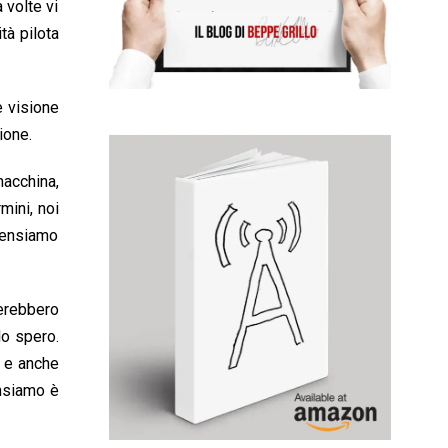
 volte vi
tà pilota
e visione
ione.
macchina,
mini, noi
pensiamo
serebbero
lo spero.
i e anche
ensiamo è