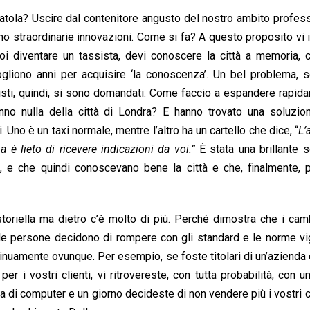
atola? Uscire dal contenitore angusto del nostro ambito profes
no straordinarie innovazioni. Come si fa? A questo proposito vi i
uoi diventare un tassista, devi conoscere la città a memoria,
liono anni per acquisire ‘la conoscenza’. Un bel problema, s
sisti, quindi, si sono domandati: Come faccio a espandere rapid
no nulla della città di Londra? E hanno trovato una soluzio
Uno è un taxi normale, mentre l’altro ha un cartello che dice, “
L’
 è lieto di ricevere indicazioni da voi.”
È stata una brillante 
, e che quindi conoscevano bene la città e che, finalmente, 
storiella ma dietro c’è molto di più. Perché dimostra che i ca
ndo le persone decidono di rompere con gli standard e le norme vi
nuamente ovunque. Per esempio, se foste titolari di un’azienda 
r i vostri clienti, vi ritrovereste, con tutta probabilità, con u
a di computer e un giorno decideste di non vendere più i vostri