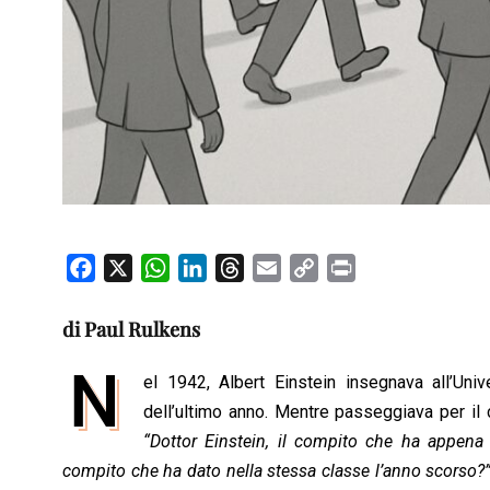
F
X
W
L
T
E
C
P
a
h
i
h
m
o
r
c
a
n
r
a
p
i
di Paul Rulkens
e
t
k
e
i
y
n
N
b
s
e
a
l
L
t
el 1942, Albert Einstein insegnava all’Univ
o
A
d
d
i
dell’ultimo anno. Mentre passeggiava per il 
o
p
I
s
n
“Dottor Einstein, il compito che ha appena 
k
p
n
k
compito che ha dato nella stessa classe l’anno scorso?” 