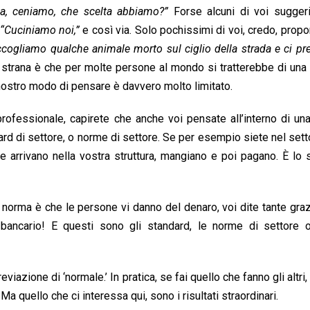
a, ceniamo, che scelta abbiamo?”
Forse alcuni di voi sugger
“Cuciniamo noi,”
e così via. Solo pochissimi di voi, credo, prop
accogliamo qualche animale morto sul ciglio della strada e ci p
 strana è che per molte persone al mondo si tratterebbe di una
l nostro modo di pensare è davvero molto limitato.
rofessionale, capirete che anche voi pensate all’interno di un
ard di settore, o norme di settore. Se per esempio siete nel sett
e arrivano nella vostra struttura, mangiano e poi pagano. È lo 
a norma è che le persone vi danno del denaro, voi dite tante graz
e bancario! E questi sono gli standard, le norme di settore 
iazione di ‘normale.’ In pratica, se fai quello che fanno gli altri, 
’ Ma quello che ci interessa qui, sono i risultati straordinari.