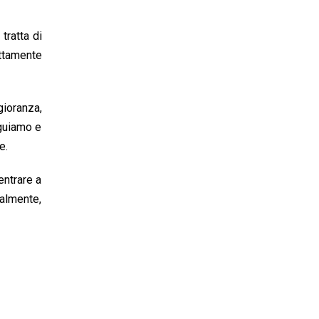
tratta di
ttamente
gioranza,
nguiamo e
e.
entrare a
ralmente,