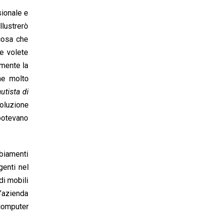
sionale e
llustrerò
 cosa che
e volete
amente la
ne molto
autista di
soluzione
potevano
mbiamenti
genti nel
di mobili
n’azienda
 computer