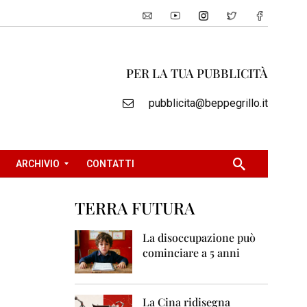
PER LA TUA PUBBLICITÀ
pubblicita@beppegrillo.it
ARCHIVIO
CONTATTI
TERRA FUTURA
2
0
La disoccupazione può
0
cominciare a 5 anni
5
2
0
La Cina ridisegna