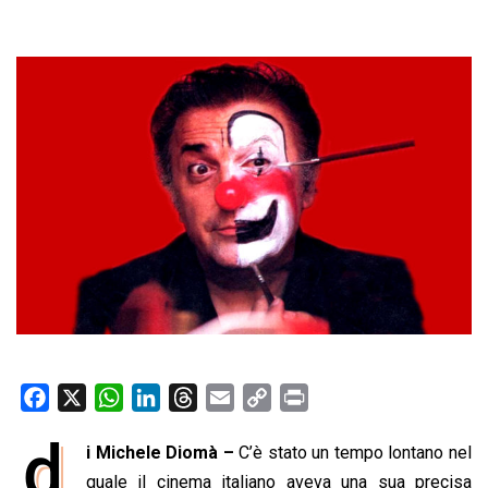
F
X
W
L
T
E
C
P
a
h
i
h
m
o
r
d
i Michele Diomà –
C’è stato un tempo lontano nel
c
a
n
r
a
p
i
e
quale il cinema italiano aveva una sua precisa
t
k
e
i
y
n