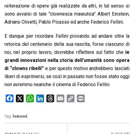
reiterazione di opere già realizzate da altri, in tal senso si
sono avvalsi di tale “clownesca maieutica” Albert Einstein,
Adriano Olivetti, Pablo Picasso ed anche Federico Fellini.
E dunque per ricordare Fellini provando ad andare oltre la
retorica del centenario della sua nascita, forse ciascuno di
noi, nel proprio lavoro, dovrebbe riflettere sul fatto che
le
grandi innovazioni nella storia dell’umanità sono opera
di “clowns ribelli”
e per questo motivo andrebbero lasciati
liberi di esprimersi, se così in passato non fosse stato oggi
non avremmo neanche il cinema di Federico Fellini.
F
X
W
L
T
E
C
P
a
h
i
h
m
o
r
c
a
n
r
a
p
i
Tag:
featured
e
t
k
e
i
y
n
b
s
e
a
l
L
t