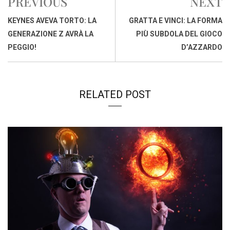
PREVIOUS
NEXT
o
A
d
d
i
o
p
I
s
n
KEYNES AVEVA TORTO: LA
GRATTA E VINCI: LA FORMA
k
p
n
k
GENERAZIONE Z AVRÀ LA
PIÙ SUBDOLA DEL GIOCO
PEGGIO!
D’AZZARDO
RELATED POST