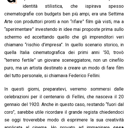
b
s
e
a
l
L
t
identità stilistica, che ispirava spesso
o
A
d
d
i
cinematografie con budgets ben più ampi, era una Settima
o
p
I
s
n
Arte con produttori pronti a non “rifare” film già visti, ma a
k
p
n
k
“sperimentare” investendo in idee mai proposte prima sullo
schermo ed accettando quello che gli imprenditori veri
chiamano “rischio d’impresa”. In quello scenario storico, in
quella Italia cinematografica dei primi anni ’50, trovò
“terreno fertile” un giovane sceneggiatore, non un cinefilo
puro, ma un artista destinato a creare un modo di fare film
del tutto personale, si chiamava Federico Fellini.
In questi giorni, preparatevi, verremo sommersi dalle
celebrazioni per il centenario di Fellini, che nasceva il 20
gennaio del 1920. Anche in questo caso, restando “fuori dal
coro”, sarebbe utile ricordare il grande regista chiedendoci
se oggi troverebbe modo di esprimere la sua creatività
applicata al cinema. Ho provato ad immaginare
cosa