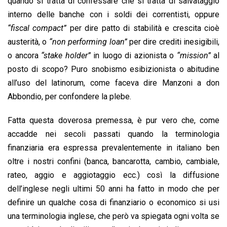
quando si tratta di confessare che si tratta di salvataggio
interno delle banche con i soldi dei correntisti, oppure
“fiscal compact”
per dire patto di stabilità e crescita cioè
austerità, o
“non performing loan”
per dire crediti inesigibili,
o ancora
“stake holder”
in luogo di azionista o
“mission”
al
posto di scopo? Puro snobismo esibizionista o abitudine
all’uso del latinorum, come faceva dire Manzoni a don
Abbondio, per confondere la plebe.
Fatta questa doverosa premessa, è pur vero che, come
accadde nei secoli passati quando la terminologia
finanziaria era espressa prevalentemente in italiano ben
oltre i nostri confini (banca, bancarotta, cambio, cambiale,
rateo, aggio e aggiotaggio ecc.) così la diffusione
dell’inglese negli ultimi 50 anni ha fatto in modo che per
definire un qualche cosa di finanziario o economico si usi
una terminologia inglese, che però va spiegata ogni volta se