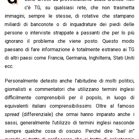
b
s
e
a
l
L
t
c’è TG, su qualsiasi rete, che non trasmetta
o
A
d
d
i
immagini, sempre le stesse, di rotative che stampano
o
p
I
s
n
miliardi di banconote o di inquadrature dei piedi delle
k
p
n
k
persone o interviste strappate a passanti che per lo più
ignorano il problema che viene posto. Questo modo
paesano di fare informazione è totalmente estraneo ai TG
di altri paesi come Francia, Germania, Inghilterra, Stati Uniti
ecc.
Personalmente detesto anche l’abitudine di molti politici,
giornalisti e commentatori che utilizzano termini inglesi
difficilmente comprensibili per il popolo, in luogo di
equivalenti italiani comprensibilissimi. Oltre al famoso
spread
(differenziale) che ormai hanno imparato anche i
sassi, generalmente l’utilizzo di termini inglesi nasconde
sempre qualche cosa di oscuro. Perché dire
“bail in”