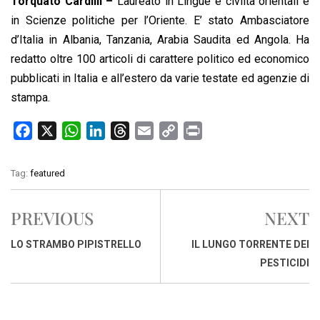
Torquato Cardilli –
Laureato in Lingue e civiltà orientali e
in Scienze politiche per l’Oriente. E’ stato Ambasciatore
d’Italia in Albania, Tanzania, Arabia Saudita ed Angola. Ha
redatto oltre 100 articoli di carattere politico ed economico
pubblicati in Italia e all’estero da varie testate ed agenzie di
stampa.
F
X
W
L
T
E
C
P
a
h
i
h
m
o
r
c
a
n
r
a
p
i
Tag:
featured
e
t
k
e
i
y
n
b
s
e
a
l
L
t
PREVIOUS
NEXT
o
A
d
d
i
o
p
I
s
n
LO STRAMBO PIPISTRELLO
IL LUNGO TORRENTE DEI
k
p
n
k
PESTICIDI