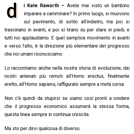
d
i Kate Raworth –
Avete mai visto un bambino
c
a
n
r
a
p
i
e
imparare a camminare? In primo luogo, si muovono
t
k
e
i
y
n
b
s
e
a
l
L
t
sul pavimento, di solito all’indietro, ma poi si
o
A
d
d
i
trascinano in avanti, e poi si tirano su per stare in piedi, e
o
p
I
s
n
tutti noi applaudiamo. E quel semplice movimento in avanti
k
p
n
k
e verso l’alto, è la direzione più elementare del progresso
che noi umani riconosciamo.
Lo raccontiamo anche nella nostra storia di evoluzione, dai
nostri antenati più remoti all’Homo erectus, finalmente
eretto, all’Homo sapiens, raffigurato sempre a metà corsa.
Non c’è quindi da stupirsi se siamo così pronti a credere
che il progresso economico assumerà la stessa forma,
questa linea sempre in continua crescita.
Ma sto per dirvi qualcosa di diverso.