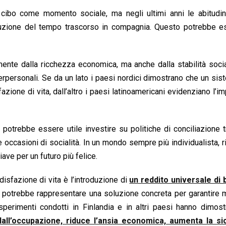
l cibo come momento sociale, ma negli ultimi anni le abitudin
duzione del tempo trascorso in compagnia. Questo potrebbe e
ente dalla ricchezza economica, ma anche dalla stabilità socia
 interpersonali. Se da un lato i paesi nordici dimostrano che un si
ione di vita, dall’altro i paesi latinoamericani evidenziano l’i
a, potrebbe essere utile investire su politiche di conciliazione t
 occasioni di socialità. In un mondo sempre più individualista, r
ave per un futuro più felice.
isfazione di vita è l’introduzione di
un reddito universale di 
 potrebbe rappresentare una soluzione concreta per garantire 
perimenti condotti in Finlandia e in altri paesi hanno dimost
all’occupazione, riduce l’ansia economica, aumenta la si