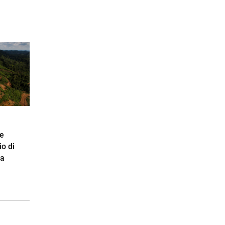
de
o di
la