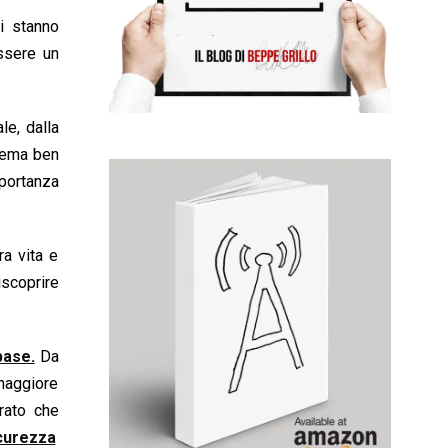
i stanno
ssere un
le, dalla
stema ben
mportanza
ra vita e
iscoprire
base.
Da
maggiore
rato che
curezza