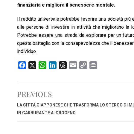
finanziaria e migliora il benessere mentale.
Il reddito universale potrebbe favorire una società più 
alle persone di investire in attività che migliorano la l
Potrebbe essere una strada da esplorare per un futuro
questa battaglia con la consapevolezza che il benesser
individuo.
F
X
W
L
T
E
C
P
a
h
i
h
m
o
r
c
a
n
r
a
p
i
e
t
k
e
i
y
n
PREVIOUS
b
s
e
a
l
L
t
o
A
d
d
i
LA CITTÀ GIAPPONESE CHE TRASFORMA LO STERCO DI 
o
p
I
s
n
IN CARBURANTE A IDROGENO
k
p
n
k