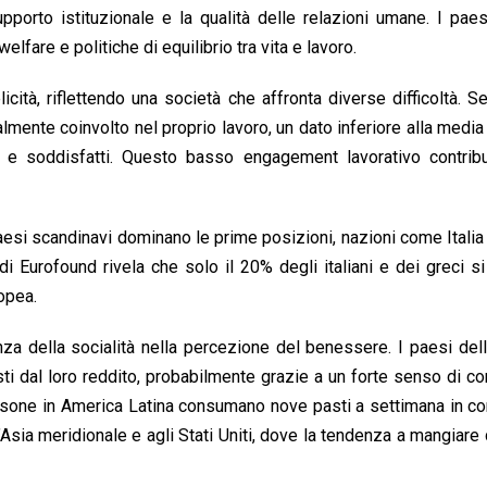
upporto istituzionale e la qualità delle relazioni umane. I paes
 welfare e politiche di equilibrio tra vita e lavoro.
elicità, riflettendo una società che affronta diverse difficoltà. S
realmente coinvolto nel proprio lavoro, un dato inferiore alla medi
vi e soddisfatti. Questo basso engagement lavorativo contrib
aesi scandinavi dominano le prime posizioni, nazioni come Italia
i Eurofound rivela che solo il 20% degli italiani e dei greci si
ropea.
za della socialità nella percezione del benessere. I paesi del
evisti dal loro reddito, probabilmente grazie a un forte senso di c
 persone in America Latina consumano nove pasti a settimana in 
l’Asia meridionale e agli Stati Uniti, dove la tendenza a mangiare 