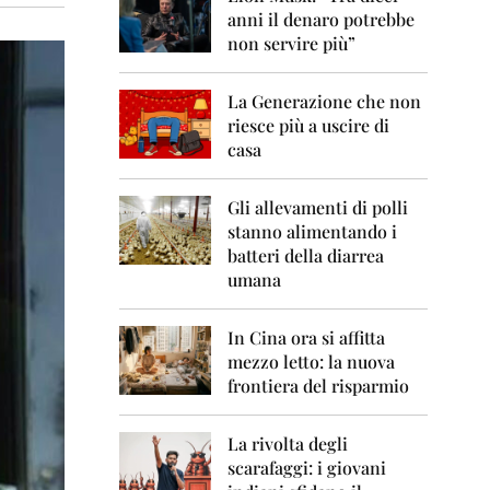
0
anni il denaro potrebbe
6
non servire più”
2
0
La Generazione che non
0
7
riesce più a uscire di
casa
2
0
0
Gli allevamenti di polli
8
stanno alimentando i
batteri della diarrea
2
umana
0
0
9
In Cina ora si affitta
mezzo letto: la nuova
2
frontiera del risparmio
0
1
0
La rivolta degli
scarafaggi: i giovani
2