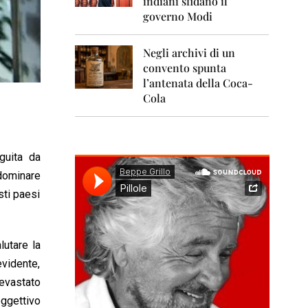
indiani sfidano il
0
1
governo Modi
1
Negli archivi di un
2
0
convento spunta
1
l’antenata della Coca-
2
Cola
2
0
1
3
guita da
 dominare
2
0
sti paesi
1
4
2
lutare la
0
evidente,
1
5
devastato
oggettivo
2