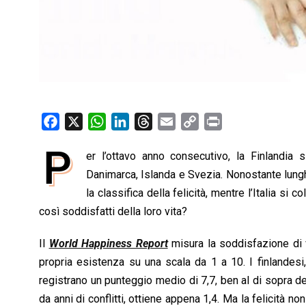
F
X
W
L
T
E
C
P
a
h
i
h
m
o
r
P
er l’ottavo anno consecutivo, la Finlandi
c
a
n
r
a
p
i
e
Danimarca, Islanda e Svezia. Nonostante lungh
t
k
e
i
y
n
b
s
e
a
l
L
t
la classifica della felicità, mentre l’Italia si
o
A
d
d
i
così soddisfatti della loro vita?
o
p
I
s
n
Il
World Happiness Report
misura la soddisfazione di v
k
p
n
k
propria esistenza su una scala da 1 a 10. I finlandesi
registrano un punteggio medio di 7,7, ben al di sopra del
da anni di conflitti, ottiene appena 1,4. Ma la felicità 