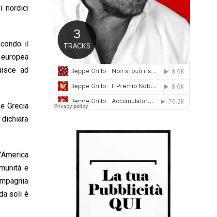
i nordici
0
1
6
econdo il
a europea
uisce ad
 e Grecia
 dichiara
l’America
omunità e
compagnia
da soli è