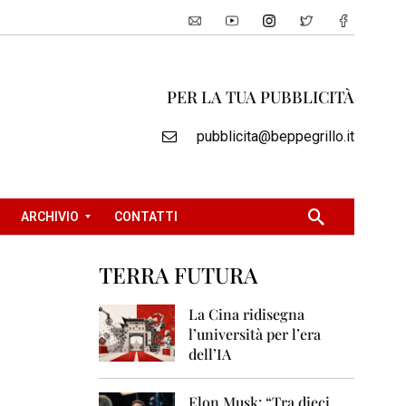
PER LA TUA PUBBLICITÀ
pubblicita@beppegrillo.it
ARCHIVIO
CONTATTI
TERRA FUTURA
2
0
La Cina ridisegna
0
l’università per l’era
5
dell’IA
2
0
Elon Musk: “Tra dieci