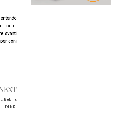
nsentendo
o libero.
re avanti
 per ogni
NEXT
LLIGENTE
DI NOI