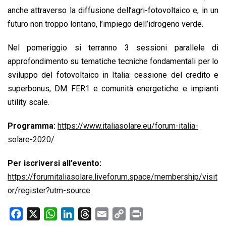
anche attraverso la diffusione dell’agri-fotovoltaico e, in un
futuro non troppo lontano, l’impiego dell’idrogeno verde.
Nel pomeriggio si terranno 3 sessioni parallele di
approfondimento su tematiche tecniche fondamentali per lo
sviluppo del fotovoltaico in Italia: cessione del credito e
superbonus, DM FER1 e comunità energetiche e impianti
utility scale.
Programma:
https://www.italiasolare.eu/forum-italia-
solare-2020/
Per iscriversi all’evento:
https://forumitaliasolare.liveforum.space/membership/visit
or/register?utm-source
F
X
W
L
T
E
C
P