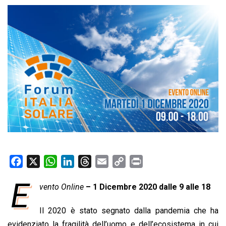
F
X
W
L
T
E
C
P
a
h
i
h
m
o
r
E
vento Online
– 1 Dicembre 2020 dalle 9 alle 18
c
a
n
r
a
p
i
e
t
k
e
i
y
n
Il 2020 è stato segnato dalla pandemia che ha
b
s
e
a
l
L
t
evidenziato la fragilità dell’uomo e dell’ecosistema in cui