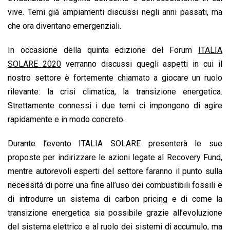
o
A
d
d
i
vive. Temi già ampiamenti discussi negli anni passati, ma
o
p
I
s
n
che ora diventano emergenziali.
k
p
n
k
In occasione della quinta edizione del Forum
ITALIA
SOLARE 2020
verranno discussi quegli aspetti in cui il
nostro settore è fortemente chiamato a giocare un ruolo
rilevante: la crisi climatica, la transizione energetica.
Strettamente connessi i due temi ci impongono di agire
rapidamente e in modo concreto.
Durante l’evento ITALIA SOLARE presenterà le sue
proposte per indirizzare le azioni legate al Recovery Fund,
mentre autorevoli esperti del settore faranno il punto sulla
necessità di porre una fine all’uso dei combustibili fossili e
di introdurre un sistema di carbon pricing e di come la
transizione energetica sia possibile grazie all’evoluzione
del sistema elettrico e al ruolo dei sistemi di accumulo, ma