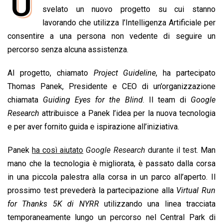
U
e
svelato un nuovo progetto su cui stanno
t
k
e
i
y
n
b
s
e
a
l
L
t
lavorando che utilizza l’Intelligenza Artificiale per
o
A
d
d
i
consentire a una persona non vedente di seguire un
o
p
I
s
n
percorso senza alcuna assistenza.
k
p
n
k
Al progetto, chiamato
Project Guideline
, ha partecipato
Thomas Panek, Presidente e CEO di un’organizzazione
chiamata
Guiding Eyes for the Blind
. Il team di
Google
Research
attribuisce a Panek l’idea per la nuova tecnologia
e per aver fornito guida e ispirazione all’iniziativa.
Panek
ha così aiutato
Google Research
durante il test.
Man
mano che la tecnologia è migliorata, è passato dalla corsa
in una piccola palestra alla corsa in un parco all’aperto. Il
prossimo test prevederà la partecipazione alla
Virtual Run
for Thanks 5K di NYRR
utilizzando una linea tracciata
temporaneamente lungo un percorso nel Central Park di