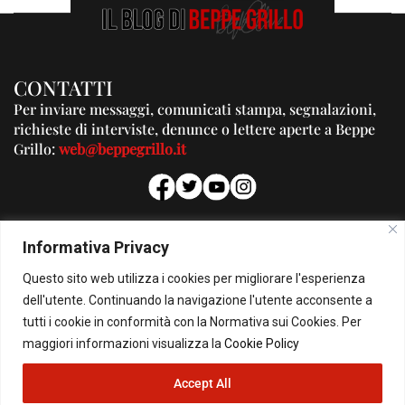
CONTATTI
Per inviare messaggi, comunicati stampa, segnalazioni,
richieste di interviste, denunce o lettere aperte a Beppe
Grillo:
web@beppegrillo.it
PUBBLICITA'
Informativa Privacy
Per la tua pubblicità su questo Blog:
Questo sito web utilizza i cookies per migliorare l'esperienza
pubblicita@beppegrillo.it
dell'utente. Continuando la navigazione l'utente acconsente a
tutti i cookie in conformità con la Normativa sui Cookies. Per
HOMEPAGE
COOKIE POLICY
PRIVACY POLICY
CONTATTI
maggiori informazioni visualizza la
Cookie Policy
Accept All
© Copyright 2026 - Il Blog di Beppe Grillo. All Rights Reserved - Powered by