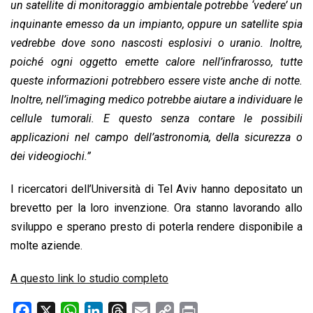
un satellite di monitoraggio ambientale potrebbe ‘vedere’ un
inquinante emesso da un impianto, oppure un satellite spia
vedrebbe dove sono nascosti esplosivi o uranio. Inoltre,
poiché ogni oggetto emette calore nell’infrarosso, tutte
queste informazioni potrebbero essere viste anche di notte.
Inoltre, nell’
imaging
medico potrebbe aiutare a individuare le
cellule tumorali. E questo senza contare le possibili
applicazioni nel campo dell’astronomia, della sicurezza o
dei videogiochi.”
I ricercatori dell’Università di Tel Aviv hanno depositato un
brevetto per la loro invenzione. Ora stanno lavorando allo
sviluppo e sperano presto di poterla rendere disponibile a
molte aziende.
A questo link lo studio completo
F
X
W
L
T
E
C
P