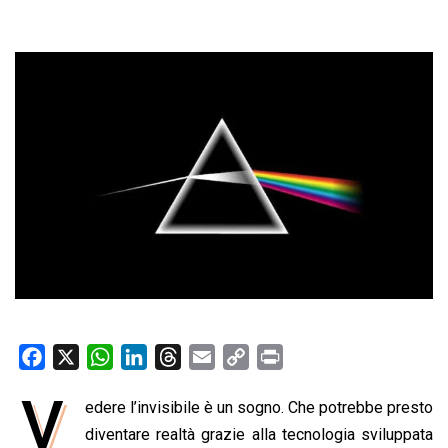
F
X
W
L
T
E
C
P
a
h
i
h
m
o
r
V
edere l’invisibile è un sogno. Che potrebbe presto
c
a
n
r
a
p
i
e
diventare realtà grazie alla tecnologia sviluppata
t
k
e
i
y
n