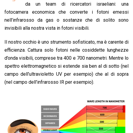
b
s
e
a
l
L
t
da un team di ricercatori israeliani: una
o
A
d
d
i
fotocamera economica che converte i fotoni emessi
o
p
I
s
n
nell’infrarosso da gas o sostanze che di solito sono
k
p
n
k
invisibili alla nostra vista in fotoni visibili.
Il nostro occhio è uno strumento sofisticato, ma è carente di
efficienza. Cattura solo fotoni nelle cosiddette lunghezze
d’onda visibili, comprese tra 400 e 700 nanometri. Mentre lo
spettro elettromagnetico si estende sia ben al di sotto (nel
campo dell’ultravioletto UV per esempio) che al di sopra
(nel campo dell’infrarosso IR per esempio).