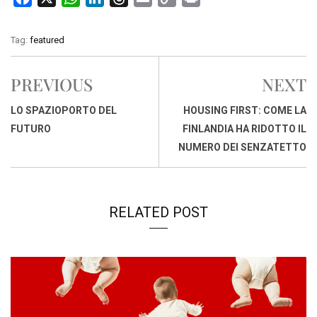
a
h
i
h
m
o
r
c
a
n
r
a
p
i
Tag:
featured
e
t
k
e
i
y
n
b
s
e
a
l
L
t
PREVIOUS
NEXT
o
A
d
d
i
o
p
I
s
n
LO SPAZIOPORTO DEL
HOUSING FIRST: COME LA
k
p
n
k
FUTURO
FINLANDIA HA RIDOTTO IL
NUMERO DEI SENZATETTO
RELATED POST