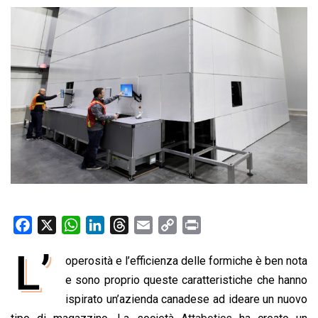
F
X
W
L
T
E
C
P
a
h
i
h
m
o
r
L’
operosità e l’efficienza delle formiche è ben nota
c
a
n
r
a
p
i
e
e sono proprio queste caratteristiche che hanno
t
k
e
i
y
n
b
s
e
a
l
L
t
ispirato un’azienda canadese ad ideare un nuovo
o
A
d
d
i