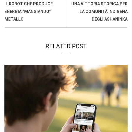
o
p
I
s
n
IL ROBOT CHE PRODUCE
UNA VITTORIA STORICA PER
k
p
n
k
ENERGIA “MANGIANDO”
LA COMUNITÀ INDIGENA
METALLO
DEGLI ASHÁNINKA
RELATED POST