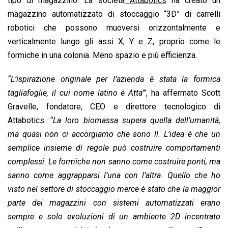
tipo di magazzino. La società
Attabotics
ha creato un
o
p
I
s
n
magazzino automatizzato di stoccaggio “3D” di carrelli
k
p
n
k
robotici che possono muoversi orizzontalmente e
verticalmente lungo gli assi X, Y e Z, proprio come le
formiche in una colonia. Meno spazio e più efficienza.
“L’ispirazione originale per l’azienda è stata la formica
tagliafoglie, il cui nome latino è Atta’”
, ha affermato Scott
Gravelle, fondatore, CEO e direttore tecnologico di
Attabotics.
“La loro biomassa supera quella dell’umanità,
ma quasi non ci accorgiamo che sono lì. L’idea è che un
semplice insieme di regole può costruire comportamenti
complessi. Le formiche non sanno come costruire ponti, ma
sanno come aggrapparsi l’una con l’altra. Quello che ho
visto nel settore di stoccaggio merce è stato che la maggior
parte dei magazzini con sistemi automatizzati erano
sempre e solo evoluzioni di un ambiente 2D incentrato