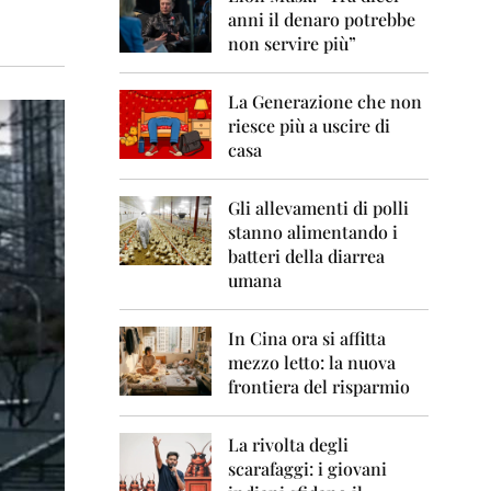
0
anni il denaro potrebbe
6
non servire più”
2
0
La Generazione che non
0
7
riesce più a uscire di
casa
2
0
0
Gli allevamenti di polli
8
stanno alimentando i
batteri della diarrea
2
umana
0
0
9
In Cina ora si affitta
mezzo letto: la nuova
2
frontiera del risparmio
0
1
0
La rivolta degli
scarafaggi: i giovani
2