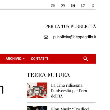
PER LA TUA PUBBLICITÀ
pubblicita@beppegrillo.it
ARCHIVIO
CONTATTI
TERRA FUTURA
2
n
0
La Cina ridisegna
0
l’università per l’era
5
dell’IA
2
0
Elon Musk: “Tra dieci