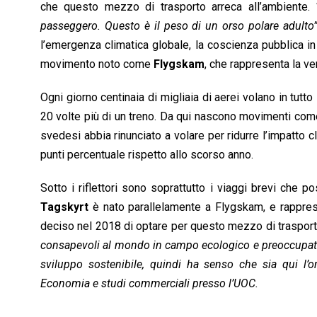
o
p
I
s
n
che questo mezzo di trasporto arreca all’ambiente.
k
p
n
k
passeggero. Questo è il peso di un orso polare adulto
l’emergenza climatica globale, la coscienza pubblica 
movimento noto come
Flygskam
, che rappresenta la ve
Ogni giorno centinaia di migliaia di aerei volano in tutt
20 volte più di un treno. Da qui nascono movimenti come
svedesi abbia rinunciato a volare per ridurre l’impatto 
punti percentuale rispetto allo scorso anno.
Sotto i riflettori sono soprattutto i viaggi brevi che 
Tagskyrt
è nato parallelamente a Flygskam, e rapprese
deciso nel 2018 di optare per questo mezzo di trasport
consapevoli al mondo in campo ecologico e preoccupato p
sviluppo sostenibile, quindi ha senso che sia qui l’o
Economia e studi commerciali presso l’UOC.