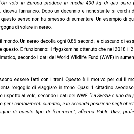
“Un volo in Europa produce in media 400 kg di gas serra 
”
, diceva l’annuncio. Dopo un decennio e nonostante si cerchi 
in questo senso non ha smesso di aumentare. Un esempio di que
rgogna di volare in aereo.
o il mondo. Un aereo decolla ogni 0,86 secondi, e ciascuno di ess
 questo. E funzionano: il flygskam ha ottenuto che nel 2018 il 
climatico, secondo i dati del World Wildlife Fund (WWF) in aumen
possono essere fatti con i treni. Questo è il motivo per cui il 
nta l’orgoglio di viaggiare in treno. Quasi 1 cittadino svedes
o rispetto al volo, secondo i dati del WWF.
“La Svezia è uno dei 
er i cambiamenti climatici; è in seconda posizione negli obiett
rigine di questo tipo di fenomeno”, afferma Pablo Díaz, profe