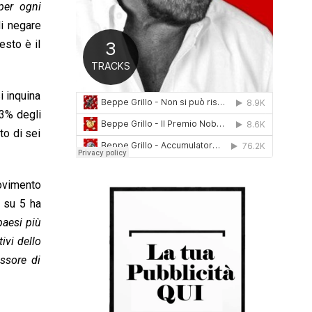
per ogni
0
di negare
1
6
sto è il
i inquina
23% degli
to di sei
movimento
e su 5 ha
paesi più
ivi dello
ssore di