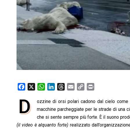
F
X
W
L
T
E
C
P
a
h
i
h
m
o
r
D
ozzine di orsi polari cadono dal cielo come s
c
a
n
r
a
p
i
e
macchine parcheggiate per le strade di una cit
t
k
e
i
y
n
b
s
e
a
l
L
t
che si sente sempre più forte. È il suono prod
o
A
d
d
i
(il video è alquanto forte)
realizzato dall’organizzazio