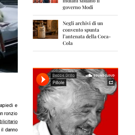
indiani sfidano il
0
1
governo Modi
1
Negli archivi di un
2
0
convento spunta
1
l’antenata della Coca-
2
Cola
2
0
1
3
2
0
1
4
iapiedi e
2
0
un ronzio
1
licitario
5
 il danno
2