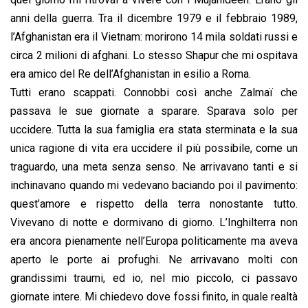
anni della guerra. Tra il dicembre 1979 e il febbraio 1989,
l’Afghanistan era il Vietnam: morirono 14 mila soldati russi e
circa 2 milioni di afghani. Lo stesso Shapur che mi ospitava
era amico del Re dell’Afghanistan in esilio a Roma.
Tutti erano scappati. Connobbi così anche Zalmaï che
passava le sue giornate a sparare. Sparava solo per
uccidere. Tutta la sua famiglia era stata sterminata e la sua
unica ragione di vita era uccidere il più possibile, come un
traguardo, una meta senza senso. Ne arrivavano tanti e si
inchinavano quando mi vedevano baciando poi il pavimento:
quest’amore e rispetto della terra nonostante tutto.
Vivevano di notte e dormivano di giorno. L’Inghilterra non
era ancora pienamente nell’Europa politicamente ma aveva
aperto le porte ai profughi. Ne arrivavano molti con
grandissimi traumi, ed io, nel mio piccolo, ci passavo
giornate intere. Mi chiedevo dove fossi finito, in quale realtà