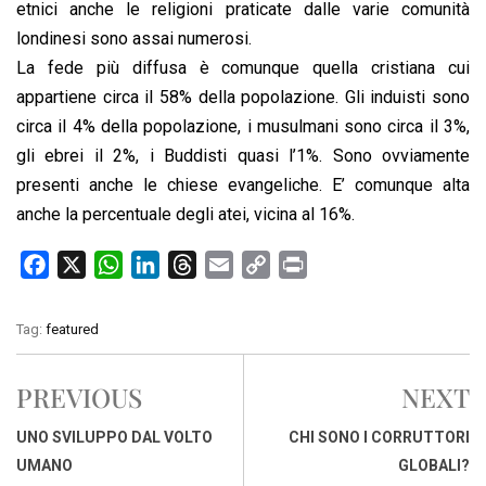
etnici anche le religioni praticate dalle varie comunità
londinesi sono assai numerosi.
La fede più diffusa è comunque quella cristiana cui
appartiene circa il 58% della popolazione. Gli induisti sono
circa il 4% della popolazione, i musulmani sono circa il 3%,
gli ebrei il 2%, i Buddisti quasi l’1%. Sono ovviamente
presenti anche le chiese evangeliche. E’ comunque alta
anche la percentuale degli atei, vicina al 16%.
F
X
W
L
T
E
C
P
a
h
i
h
m
o
r
c
a
n
r
a
p
i
Tag:
featured
e
t
k
e
i
y
n
b
s
e
a
l
L
t
PREVIOUS
NEXT
o
A
d
d
i
o
p
I
s
n
UNO SVILUPPO DAL VOLTO
CHI SONO I CORRUTTORI
k
p
n
k
UMANO
GLOBALI?