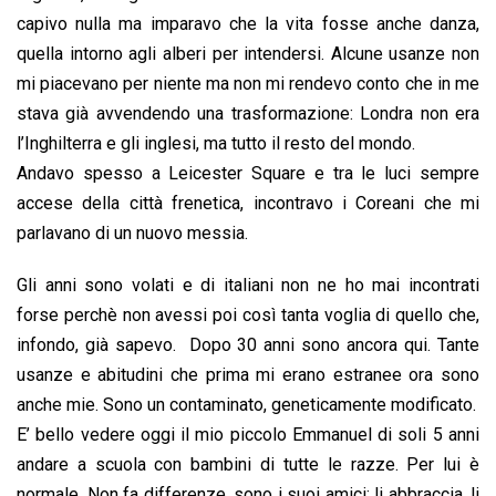
capivo nulla ma imparavo che la vita fosse anche danza,
quella intorno agli alberi per intendersi. Alcune usanze non
mi piacevano per niente ma non mi rendevo conto che in me
stava già avvendendo una trasformazione: Londra non era
l’Inghilterra e gli inglesi, ma tutto il resto del mondo.
Andavo spesso a Leicester Square e tra le luci sempre
accese della città frenetica, incontravo i Coreani che mi
parlavano di un nuovo messia.
Gli anni sono volati e di italiani non ne ho mai incontrati
forse perchè non avessi poi così tanta voglia di quello che,
infondo, già sapevo. Dopo 30 anni sono ancora qui. Tante
usanze e abitudini che prima mi erano estranee ora sono
anche mie. Sono un contaminato, geneticamente modificato.
E’ bello vedere oggi il mio piccolo Emmanuel di soli 5 anni
andare a scuola con bambini di tutte le razze. Per lui è
normale. Non fa differenze, sono i suoi amici: li abbraccia, li