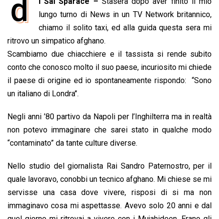
d
i Sal Sparace –
Stasera dopo aver finito il mio
o
A
d
d
i
lungo turno di News in un TV Network britannico,
o
p
I
s
n
chiamo il solito taxi, ed alla guida questa sera mi
k
p
n
k
ritrovo un simpatico afghano.
Scambiamo due chiacchiere e il tassista si rende subito
conto che conosco molto il suo paese, incuriosito mi chiede
il paese di origine ed io spontaneamente rispondo: “Sono
un italiano di Londra’’.
Negli anni ’80 partivo da Napoli per l’Inghilterra ma in realtà
non potevo immaginare che sarei stato in qualche modo
“contaminato” da tante culture diverse.
Nello studio del giornalista Rai Sandro Paternostro, per il
quale lavoravo, conobbi un tecnico afghano. Mi chiese se mi
servisse una casa dove vivere, risposi di si ma non
immaginavo cosa mi aspettasse. Avevo solo 20 anni e dal
quel giorno mi ritrovai a vivere con i Mujahideen. Erano gli