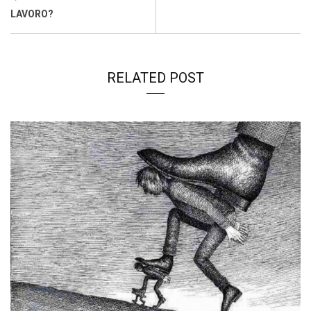
k
p
n
k
LAVORO?
RELATED POST