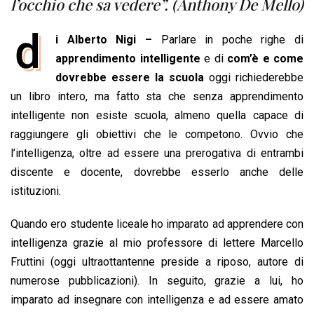
l’occhio che sa vedere”. (Anthony De Mello)
o
p
I
s
n
d
k
p
n
k
i Alberto Nigi –
Parlare in poche righe di
apprendimento intelligente
e di
com’è e come
dovrebbe essere la scuola
oggi richiederebbe
un libro intero, ma fatto sta che senza apprendimento
intelligente non esiste scuola, almeno quella capace di
raggiungere gli obiettivi che le competono. Ovvio che
l’intelligenza, oltre ad essere una prerogativa di entrambi
discente e docente, dovrebbe esserlo anche delle
istituzioni.
Quando ero studente liceale ho imparato ad apprendere con
intelligenza grazie al mio professore di lettere Marcello
Fruttini (oggi ultraottantenne preside a riposo, autore di
numerose pubblicazioni). In seguito, grazie a lui, ho
imparato ad insegnare con intelligenza e ad essere amato