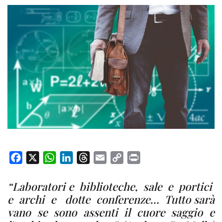
F
X
W
L
T
E
C
P
a
h
i
h
m
o
r
c
a
n
r
a
p
i
“Laboratori e biblioteche, sale e portici
e
t
k
e
i
y
n
e archi e dotte conferenze… Tutto sarà
b
s
e
a
l
L
t
vano se sono assenti il cuore saggio e
o
A
d
d
i