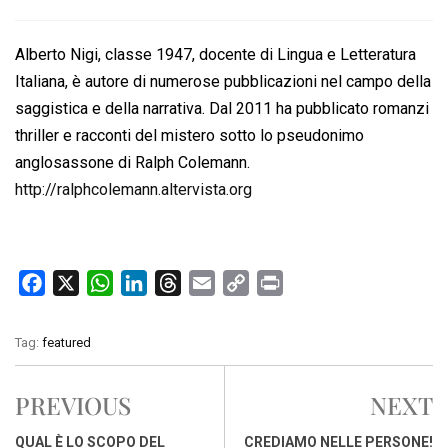
Alberto Nigi, classe 1947, docente di Lingua e Letteratura
Italiana, è autore di numerose pubblicazioni nel campo della
saggistica e della narrativa. Dal 2011 ha pubblicato romanzi
thriller e racconti del mistero sotto lo pseudonimo
anglosassone di Ralph Colemann.
http://ralphcolemann.altervista.org
F
X
W
L
T
E
C
P
a
h
i
h
m
o
r
c
a
n
r
a
p
i
Tag:
featured
e
t
k
e
i
y
n
b
s
e
a
l
L
t
PREVIOUS
NEXT
o
A
d
d
i
o
p
I
s
n
QUAL È LO SCOPO DEL
CREDIAMO NELLE PERSONE!