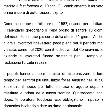
o
A
d
d
i
messo il
fast forward
di 10 anni. E il cambiamento è arrivato
o
p
I
s
n
prima ancora di poter essere capito.
k
p
n
k
Come successe nell’ottobre del 1582, quando per adottare
il calendario gregoriano il Papa ordinò di saltare 10 giorni
delmese. Fu il mese più corto della storia: 21 giorni. Anche
allora i lavoratori ricevettero paga piena per il periodo mai
vissuto, come nel 2020 con il lockdown del Coronavirus le
aziende e lavoratori furono sostenuti per il tempo di
reclusione forzata in casa.
I popoli hanno sempre cercato di sincronizzare il loro
tempo per sentirsi più uniti. Iniziò forse Augusto nel 18 a.C
a sancire il riposo per tutto il mese di agosto dopo la
mietitura e prima della nuova semina. Quattrocento anni
dopo, l’Imperatore Teodosio rese obbligatorio il riposo la
domenica iniziando a dare un ritmo settimanale.