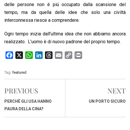
delle persone non è piú occupato dalla scansione del
tempo, ma da quella delle idee che solo una civiltà
interconnessa riesce a comprendere.
Ogni tempo inizia dall’ultima idea che non abbiamo ancora
realizzato. L’uomo è di nuovo padrone del proprio tempo.
F
X
W
L
T
E
C
P
a
h
i
h
m
o
r
c
a
n
r
a
p
i
Tag:
featured
e
t
k
e
i
y
n
b
s
e
a
l
L
t
PREVIOUS
NEXT
o
A
d
d
i
o
p
I
s
n
PERCHÉ GLI USA HANNO
UN PORTO SICURO
k
p
n
k
PAURA DELLA CINA?