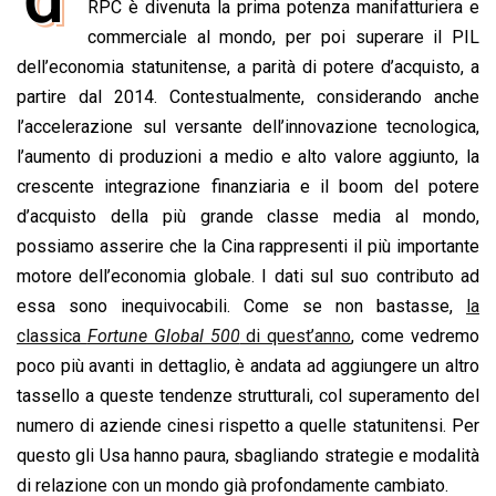
e
RPC è divenuta la prima potenza manifatturiera e
t
k
e
i
y
n
b
s
e
a
l
L
t
commerciale al mondo, per poi superare il PIL
o
A
d
d
i
dell’economia statunitense, a parità di potere d’acquisto, a
o
p
I
s
n
partire dal 2014. Contestualmente, considerando anche
k
p
n
k
l’accelerazione sul versante dell’innovazione tecnologica,
l’aumento di produzioni a medio e alto valore aggiunto, la
crescente integrazione finanziaria e il boom del potere
d’acquisto della più grande classe media al mondo,
possiamo asserire che la Cina rappresenti il più importante
motore dell’economia globale. I dati sul suo contributo ad
essa sono inequivocabili. Come se non bastasse,
la
classica
Fortune Global 500
di quest’anno
, come vedremo
poco più avanti in dettaglio, è andata ad aggiungere un altro
tassello a queste tendenze strutturali, col superamento del
numero di aziende cinesi rispetto a quelle statunitensi. Per
questo gli Usa hanno paura, sbagliando strategie e modalità
di relazione con un mondo già profondamente cambiato.