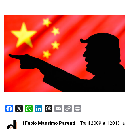
F
X
W
L
T
E
C
P
a
h
i
h
m
o
r
d
i Fabio Massimo Parenti –
Tra il 2009 e il 2013 la
c
a
n
r
a
p
i