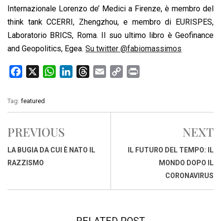
Internazionale Lorenzo de’ Medici a Firenze, è membro del
think tank CCERRI, Zhengzhou, e membro di EURISPES,
Laboratorio BRICS, Roma. Il suo ultimo libro è Geofinance
and Geopolitics, Egea.
Su twitter @fabiomassimos
F
X
W
L
T
E
C
P
a
h
i
h
m
o
r
c
a
n
r
a
p
i
Tag:
featured
e
t
k
e
i
y
n
b
s
e
a
l
L
t
PREVIOUS
NEXT
o
A
d
d
i
o
p
I
s
n
LA BUGIA DA CUI È NATO IL
IL FUTURO DEL TEMPO: IL
k
p
n
k
RAZZISMO
MONDO DOPO IL
CORONAVIRUS
RELATED POST