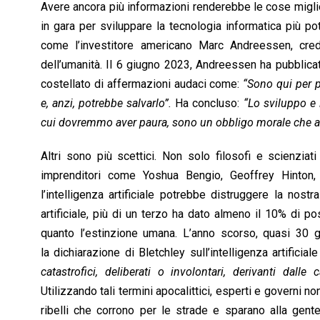
Avere ancora più informazioni renderebbe le cose migl
in gara per sviluppare la tecnologia informatica più poten
come l’investitore americano Marc Andreessen, credono
dell’umanità. Il 6 giugno 2023, Andreessen ha pubblicato 
costellato di affermazioni audaci come:
“Sono qui per p
e, anzi, potrebbe salvarlo”.
Ha concluso:
“Lo sviluppo e l
cui dovremmo aver paura, sono un obbligo morale che abbia
Altri sono più scettici. Non solo filosofi e scienziati
imprenditori come Yoshua Bengio, Geoffrey Hinto
l’intelligenza artificiale potrebbe distruggere la nost
artificiale, più di un terzo ha dato almeno il 10% di poss
quanto l’estinzione umana. L’anno scorso, quasi 30 gov
la dichiarazione di Bletchley sull’intelligenza artificia
catastrofici, deliberati o involontari, derivanti dalle 
Utilizzando tali termini apocalittici, esperti e governi
ribelli che corrono per le strade e sparano alla gen