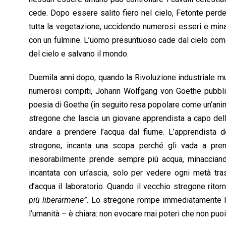
cede. Dopo essere salito fiero nel cielo, Fetonte perde e
tutta la vegetazione, uccidendo numerosi esseri e mina
con un fulmine. L’uomo presuntuoso cade dal cielo come u
del cielo e salvano il mondo.
Duemila anni dopo, quando la Rivoluzione industriale mu
numerosi compiti, Johann Wolfgang von Goethe pubblic
poesia di Goethe (in seguito resa popolare come un’ani
stregone che lascia un giovane apprendista a capo della
andare a prendere l’acqua dal fiume. L’apprendista d
stregone, incanta una scopa perché gli vada a pre
inesorabilmente prende sempre più acqua, minacciando d
incantata con un’ascia, solo per vedere ogni metà tra
d’acqua il laboratorio. Quando il vecchio stregone ritorn
più liberarmene”.
Lo stregone rompe immediatamente l’in
l’umanità – è chiara: non evocare mai poteri che non puoi