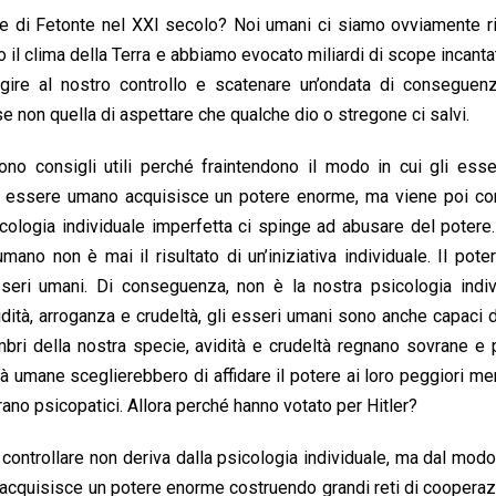
e di Fetonte nel XXI secolo? Noi umani ci siamo ovviamente rif
o il clima della Terra e abbiamo evocato miliardi di scope incantat
uggire al nostro controllo e scatenare un’ondata di conseguen
e non quella di aspettare che qualche dio o stregone ci salvi.
no consigli utili perché fraintendono il modo in cui gli esse
lo essere umano acquisisce un potere enorme, ma viene poi cor
icologia individuale imperfetta ci spinge ad abusare del potere
ano non è mai il risultato di un’iniziativa individuale. Il pote
eri umani. Di conseguenza, non è la nostra psicologia indiv
idità, arroganza e crudeltà, gli esseri umani sono anche capaci 
mbri della nostra specie, avidità e crudeltà regnano sovrane e 
tà umane sceglierebbero di affidare il potere ai loro peggiori m
no psicopatici. Allora perché hanno votato per Hitler?
ontrollare non deriva dalla psicologia individuale, ma dal modo
à acquisisce un potere enorme costruendo grandi reti di coopera