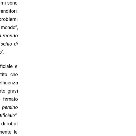
erni sono
enditori,
problemi
l mondo”,
 il mondo
rischio di
o”.
ficiale e
tito che
elligenza
nto gravi
o firmato
, persino
ficiale”.
 di robot
mente le