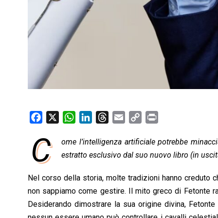
F
X
W
L
T
E
C
P
a
h
i
h
m
o
r
C
ome l’intelligenza artificiale potrebbe minacc
c
a
n
r
a
p
i
e
estratto esclusivo dal suo nuovo libro (in usc
t
k
e
i
y
n
b
s
e
a
l
L
t
Nel corso della storia, molte tradizioni hanno creduto c
o
A
d
d
i
non sappiamo come gestire. Il mito greco di Fetonte rac
o
p
I
s
n
Desiderando dimostrare la sua origine divina, Fetonte e
k
p
n
k
nessun essere umano può controllare i cavalli celestiali 