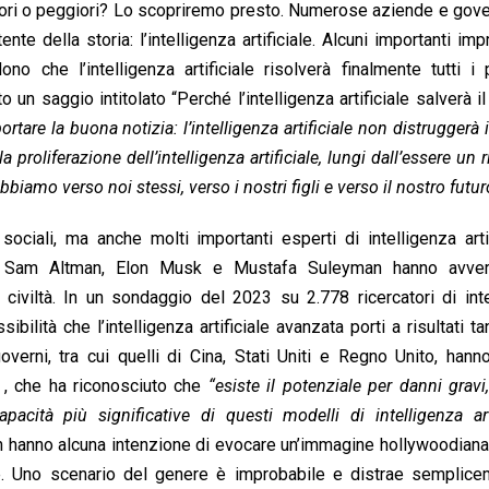
iori o peggiori? Lo scopriremo presto. Numerose aziende e gov
te della storia: l’intelligenza artificiale. Alcuni importanti impr
 che l’intelligenza artificiale risolverà finalmente tutti i 
un saggio intitolato “Perché l’intelligenza artificiale salverà i
ortare la buona notizia: l’intelligenza artificiale non distruggerà
a proliferazione dell’intelligenza artificiale, lungi dall’essere un 
mo verso noi stessi, verso i nostri figli e verso il nostro futur
 sociali, ma anche molti importanti esperti di intelligenza arti
n, Sam Altman, Elon Musk e Mustafa Suleyman hanno avver
ra civiltà. In un sondaggio del 2023 su 2.778 ricercatori di int
ibilità che l’intelligenza artificiale avanzata porti a risultati ta
erni, tra cui quelli di Cina, Stati Uniti e Regno Unito, hann
le , che ha riconosciuto che
“esiste il potenziale per danni gravi
capacità più significative di questi modelli di intelligenza arti
 non hanno alcuna intenzione di evocare un’immagine hollywoodiana
te. Uno scenario del genere è improbabile e distrae semplice