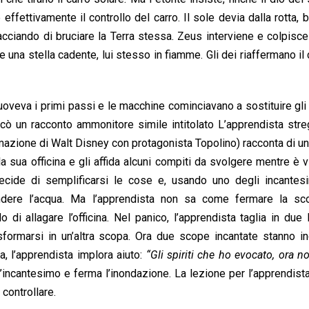
ffettivamente il controllo del carro. Il sole devia dalla rotta, 
cciando di bruciare la Terra stessa. Zeus interviene e colpisc
na stella cadente, lui stesso in fiamme. Gli dei riaffermano il 
oveva i primi passi e le macchine cominciavano a sostituire gli
ò un racconto ammonitore simile intitolato L’apprendista stre
mazione di Walt Disney con protagonista Topolino) racconta di u
 sua officina e gli affida alcuni compiti da svolgere mentre è 
ecide di semplificarsi le cose e, usando uno degli incantesi
ndere l’acqua. Ma l’apprendista non sa come fermare la sc
i allagare l’officina. Nel panico, l’apprendista taglia in due
sformarsi in un’altra scopa. Ora due scope incantate stanno i
a, l’apprendista implora aiuto:
“Gli spiriti che ho evocato, ora 
cantesimo e ferma l’inondazione. La lezione per l’apprendista
 controllare.