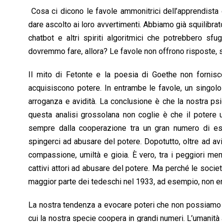
Cosa ci dicono le favole ammonitrici dell’apprendista 
dare ascolto ai loro avvertimenti. Abbiamo già squilibrat
chatbot e altri spiriti algoritmici che potrebbero sf
dovremmo fare, allora? Le favole non offrono risposte, s
Il mito di Fetonte e la poesia di Goethe non fornisco
acquisiscono potere. In entrambe le favole, un singo
arroganza e avidità. La conclusione è che la nostra ps
questa analisi grossolana non coglie è che il potere um
sempre dalla cooperazione tra un gran numero di ess
spingerci ad abusare del potere. Dopotutto, oltre ad av
compassione, umiltà e gioia. È vero, tra i peggiori me
cattivi attori ad abusare del potere. Ma perché le socie
maggior parte dei tedeschi nel 1933, ad esempio, non era
La nostra tendenza a evocare poteri che non possiamo c
cui la nostra specie coopera in grandi numeri. L’umanit