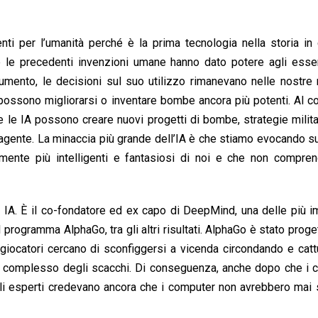
enti per l’umanità perché è la prima tecnologia nella storia in
e le precedenti invenzioni umane hanno dato potere agli esser
mento, le decisioni sul suo utilizzo rimanevano nelle nostre 
ossono migliorarsi o inventare bombe ancora più potenti. Al con
 le IA possono creare nuovi progetti di bombe, strategie milit
 agente. La minaccia più grande dell’IA è che stiamo evocando su
lmente più intelligenti e fantasiosi di noi e che non compre
IA. È il co-fondatore ed ex capo di DeepMind, una delle più i
programma AlphaGo, tra gli altri risultati. AlphaGo è stato proge
 giocatori cercano di sconfiggersi a vicenda circondando e catt
o più complesso degli scacchi. Di conseguenza, anche dopo che i
gli esperti credevano ancora che i computer non avrebbero mai