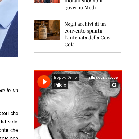
indiani sfidano il
0
1
governo Modi
1
Negli archivi di un
2
0
convento spunta
1
l’antenata della Coca-
2
Cola
2
0
1
3
2
0
ore in un
1
4
2
oteri che
0
1
del sole.
5
tonte che
 sole non
2