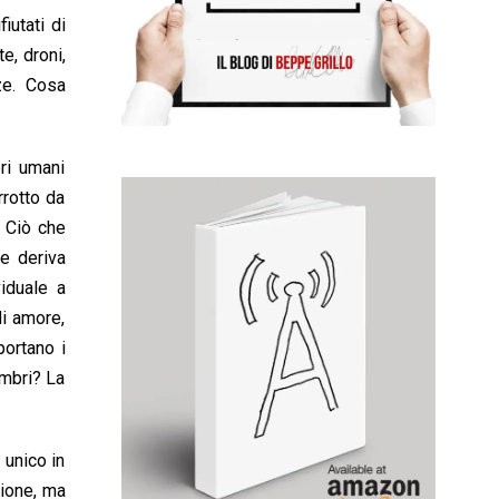
iutati di
e, droni,
ze. Cosa
ri umani
rotto da
. Ciò che
re deriva
iduale a
di amore,
portano i
embri? La
 unico in
zione, ma