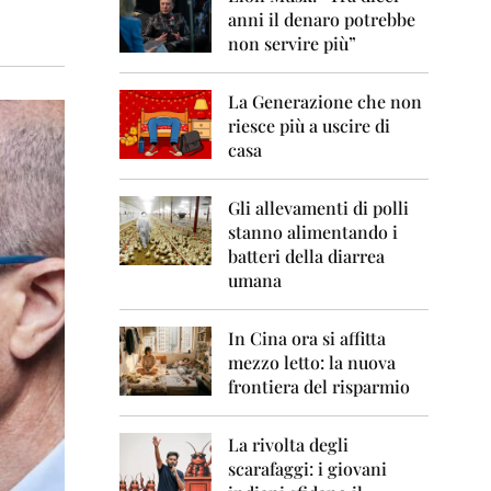
0
anni il denaro potrebbe
6
non servire più”
2
0
La Generazione che non
0
7
riesce più a uscire di
casa
2
0
0
Gli allevamenti di polli
8
stanno alimentando i
batteri della diarrea
2
umana
0
0
9
In Cina ora si affitta
mezzo letto: la nuova
2
frontiera del risparmio
0
1
0
La rivolta degli
scarafaggi: i giovani
2