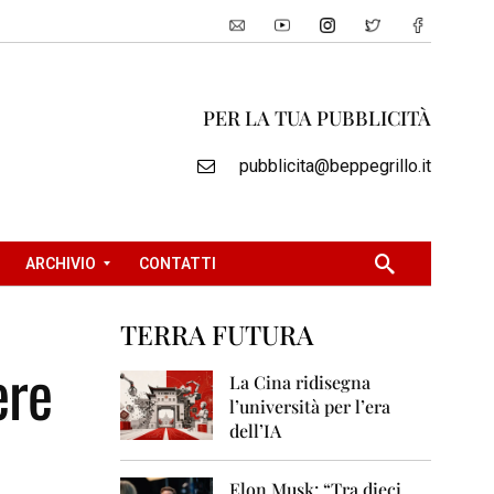
PER LA TUA PUBBLICITÀ
pubblicita@beppegrillo.it
ARCHIVIO
CONTATTI
TERRA FUTURA
2
ere
0
La Cina ridisegna
0
l’università per l’era
5
dell’IA
2
0
Elon Musk: “Tra dieci