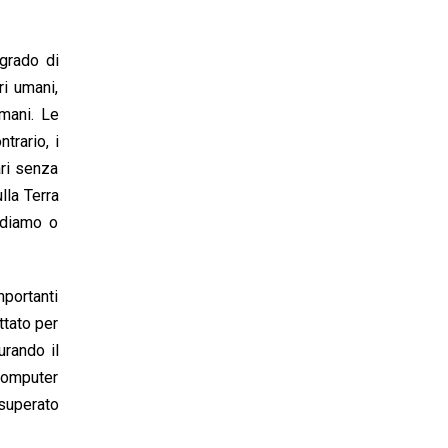
 grado di
i umani,
mani. Le
trario, i
ari senza
lla Terra
ndiamo o
mportanti
ttato per
urando il
 computer
 superato