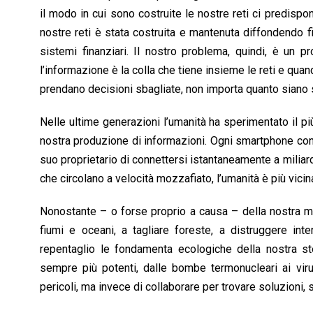
il modo in cui sono costruite le nostre reti ci predisp
nostre reti è stata costruita e mantenuta diffondendo fi
sistemi finanziari. Il nostro problema, quindi, è un p
l’informazione è la colla che tiene insieme le reti e qu
prendano decisioni sbagliate, non importa quanto siano 
Nelle ultime generazioni l’umanità ha sperimentato il pi
nostra produzione di informazioni. Ogni smartphone cont
suo proprietario di connettersi istantaneamente a miliard
che circolano a velocità mozzafiato, l’umanità è più vici
Nonostante – o forse proprio a causa – della nostra mo
fiumi e oceani, a tagliare foreste, a distruggere inte
repentaglio le fondamenta ecologiche della nostra 
sempre più potenti, dalle bombe termonucleari ai virus
pericoli, ma invece di collaborare per trovare soluzioni,