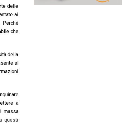
rte delle
antate ai
e. Perché
abile che
ità della
nsente al
ormazioni
inquinare
mettere a
di massa
su questi