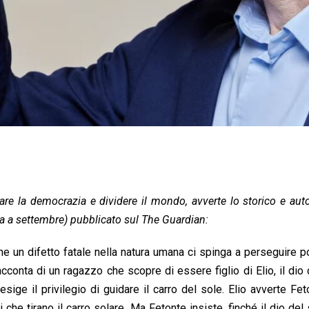
iare la democrazia e dividere il mondo, avverte lo storico e aut
ita a settembre) pubblicato sul The Guardian:
he un difetto fatale nella natura umana ci spinga a perseguire p
conta di un ragazzo che scopre di essere figlio di Elio, il dio 
sige il privilegio di guidare il carro del sole. Elio avverte Fe
che tirano il carro solare. Ma Fetonte insiste, finché il dio del