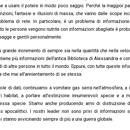
one a usare il potere in modo poco saggio. Perché la maggior pa
nzioni, fantasie e illusioni di massa, che vanno dalle scope inc
roblema di rete. In particolare, è un problema di informazion
ando le persone vengono nutrite con informazioni sbagliate è prob
sagge e gentili personalmente.
ù grande incremento di sempre sia nella quantità che nella veloc
iene più informazioni dell’antica Biblioteca di Alessandria e co
i di altre persone in tutto il mondo. Eppure, con tutte queste inf
na che mai all’annientamento di se stessa.
le di dati, continuiamo a vomitare gas serra nell’atmosfera, a 
ri habitat, a portare all’estinzione innumerevoli specie e a 
stessa specie. Stiamo anche producendo armi di distruzione 
 apocalittici. I nostri leader non sono privi di informazioni 
 si stanno avvicinando sempre di più a una guerra globale.