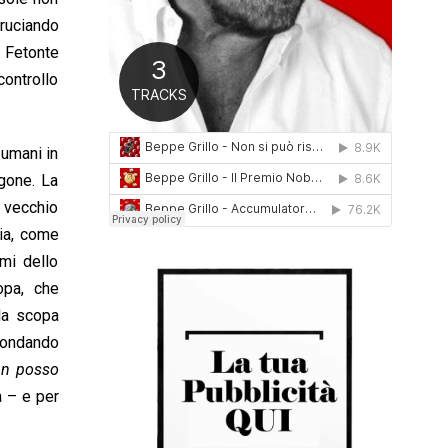
0
bruciando
1
e Fetonte
6
controllo
 umani in
gone. La
n vecchio
via, come
mi dello
opa, che
 la scopa
nondando
non posso
 – e per