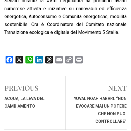
Senato durante la XVIII Legislatura ha portando avanti
numerose attività e iniziative su rinnovabili ed efficienza
energetica, Autoconsumo e Comunità energetiche, mobilità
sostenibile. Ora è Coordinatore del Comitato nazionale
Transizione ecologica e digitale del Movimento 5 Stelle.
F
X
W
L
T
E
C
P
a
h
i
h
m
o
r
c
a
n
r
a
p
i
e
t
k
e
i
y
n
PREVIOUS
NEXT
b
s
e
a
l
L
t
o
A
d
d
i
ACQUA, LA LEVA DEL
YUVAL NOAH HARARI: “NON
o
p
I
s
n
CAMBIAMENTO
EVOCARE MAI UN POTERE
k
p
n
k
CHE NON PUOI
CONTROLLARE”