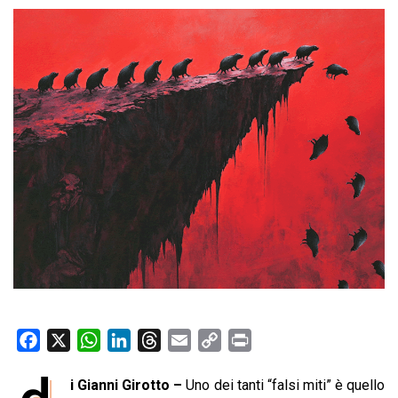
F
X
W
L
T
E
C
P
a
h
i
h
m
o
r
i Gianni Girotto –
Uno dei tanti “falsi miti” è quello
c
a
n
r
a
p
i