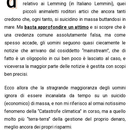
d
e
relativo ai Lemming (in Italiano Lemmini), quei
t
k
e
i
y
n
b
s
e
a
l
L
t
piccoli animaletti roditori artici che ancora tanti
o
A
d
d
i
credono che, ogni tanto, si suicidino in massa buttandosi in
o
p
I
s
n
mare. Ma
basta approfondire un attimo
e si scopre che è
k
p
n
k
una credenza comune assolutamente falsa, ma come
spesso accade, gli uomini seguono quasi ciecamente le
notizie che arrivano dal cosiddetto “mainstream”, che di
fatto è un oligopolio in cui ben poco è lasciato al caso, e
viceversa la maggior parte delle notizie è gestita con scopi
ben precisi.
Ecco allora che la stragrande maggioranza degli uomini
ignora di essere incanalata da tempo su un suicido
(economico) di massa, e non mi riferisco al ormai notissimo
fenomeno della “Catastrofe climatica” in corso, ma a quello
molto più “terra-terra” della gestione del proprio denaro,
meglio ancora dei propri risparmi.