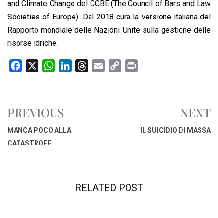
and Climate Change del CCBE (The Council of Bars and Law
Societies of Europe). Dal 2018 cura la versione italiana del
Rapporto mondiale delle Nazioni Unite sulla gestione delle
risorse idriche.
F
X
W
L
T
E
C
P
a
h
i
h
m
o
r
c
a
n
r
a
p
i
e
t
k
e
i
y
n
PREVIOUS
NEXT
b
s
e
a
l
L
t
o
A
d
d
i
MANCA POCO ALLA
IL SUICIDIO DI MASSA
o
p
I
s
n
CATASTROFE
k
p
n
k
RELATED POST