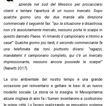
b
s
e
a
l
L
t
azienda nel sud del Messico per procacciarsi
o
A
d
d
i
clienti e tentare l’apertura di un nuovo mercato. Dopo
o
p
I
s
n
qualche giorno uno dei due manda alla direzione
k
p
n
k
commerciale il seguente fax: “qui la situazione è disastrosa,
non c’è assolutamente mercato, nessuno porta le scarpe in
questo dannato Paese. Vi rimando il campionario e ritorno a
casa!” Qualche giorno più tardi, il secondo commerciante fa
una telefonata dai toni piuttosto diversi: “ragazzi,
mandatemi il campionario completo, qui c’è un mercato
impressionante, nessuno ancora possiede le scarpe!”
(Nanetti 2017).
La crisi ambientale del nostro tempo è una grande
occasione per reinventarsi e gettare le basi di un nuovo
modello sociale. La storia ce lo insegna. In Mesopotamia
alcune migliaia di anni fa i Sumeri inventarono e costruirono
le prime città. Lo fecero realizzando un innovativo sistema