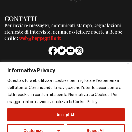
CONTATTI
Per inviare messaggi, comunicati stampa, segnalazioni,
richieste di interviste, denunce o lettere aperte a Beppe
Grillo:
web@beppegrillo.it
PUBBLICITA'
Informativa Privacy
Per la tua pubblicità su questo Blog:
Questo sito web utilizza i cookies per migliorare l'esperienza
pubblicita@beppegrillo.it
dell'utente. Continuando la navigazione l'utente acconsente a
tutti i cookie in conformità con la Normativa sui Cookies. Per
HOMEPAGE
COOKIE POLICY
PRIVACY POLICY
CONTATTI
maggiori informazioni visualizza la
Cookie Policy
Accept All
© Copyright 2026 - Il Blog di Beppe Grillo. All Rights Reserved - Powered by
happygrafic.com
Customize
Reject All