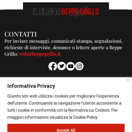
CONTATTI
Per inviare messaggi, comunicati stampa, segnalazioni,
richieste di interviste, denunce o lettere aperte a Beppe
Grillo:
web@beppegrillo.it
PUBBLICITA'
Informativa Privacy
Per la tua pubblicità su questo Blog:
Questo sito web utilizza i cookies per migliorare l'esperienza
pubblicita@beppegrillo.it
dell'utente. Continuando la navigazione l'utente acconsente a
tutti i cookie in conformità con la Normativa sui Cookies. Per
HOMEPAGE
COOKIE POLICY
PRIVACY POLICY
CONTATTI
maggiori informazioni visualizza la
Cookie Policy
Accept All
© Copyright 2026 - Il Blog di Beppe Grillo. All Rights Reserved - Powered by