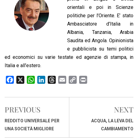
orientali e poi in Scienze
politiche per l’Oriente. E’ stato
Ambasciatore d’Italia in
Albania, Tanzania, Arabia
Saudita ed Angola. Opinionista
e pubblicista su temi politici
ed economici su varie testate ed agenzie di stampa, in
Italia e all’estero.
F
X
W
L
T
E
C
P
a
h
i
h
m
o
r
c
a
n
r
a
p
i
e
t
k
e
i
y
n
PREVIOUS
NEXT
b
s
e
a
l
L
t
o
A
d
d
i
REDDITO UNIVERSALE PER
ACQUA, LA LEVA DEL
o
p
I
s
n
UNA SOCIETÀ MIGLIORE
CAMBIAMENTO
k
p
n
k