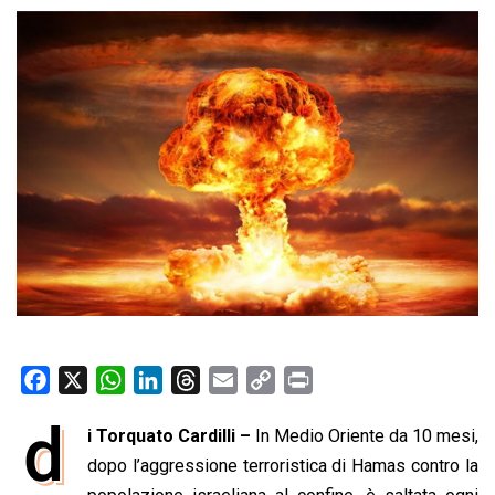
F
X
W
L
T
E
C
P
a
h
i
h
m
o
r
d
i Torquato Cardilli –
In Medio Oriente da 10 mesi,
c
a
n
r
a
p
i
e
dopo l’aggressione terroristica di Hamas contro la
t
k
e
i
y
n
b
s
e
a
l
L
t