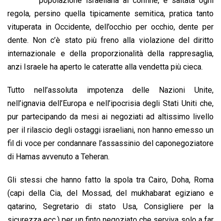
popolazione israeliana al confine, è saltata ogni
o
A
d
d
i
regola, persino quella tipicamente semitica, pratica tanto
o
p
I
s
n
vituperata in Occidente, dell’occhio per occhio, dente per
k
p
n
k
dente. Non c’è stato più freno alla violazione del diritto
internazionale e della proporzionalità della rappresaglia,
anzi Israele ha aperto le cateratte alla vendetta più cieca.
Tutto nell’assoluta impotenza delle Nazioni Unite,
nell’ignavia dell’Europa e nell’ipocrisia degli Stati Uniti che,
pur partecipando da mesi ai negoziati ad altissimo livello
per il rilascio degli ostaggi israeliani, non hanno emesso un
fil di voce per condannare l’assassinio del caponegoziatore
di Hamas avvenuto a Teheran.
Gli stessi che hanno fatto la spola tra Cairo, Doha, Roma
(capi della Cia, del Mossad, del mukhabarat egiziano e
qatarino, Segretario di stato Usa, Consigliere per la
sicurezza ecc.) per un finto negoziato che serviva solo a far