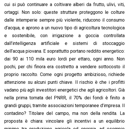
cui si può continuare a coltivare alberi da frutto, ulivi, viti,
ortaggi. Non solo: queste strutture proteggono le colture
dalle intemperie sempre più violente, riducono il consumo
d’acqua, e aprono a un nuovo tipo di agricoltura tecnologica
e sostenibile, con irrigazione a goccia controllata
dall’intelligenza artificiale e sistemi di stoccaggio
dell’acqua piovana. E soprattutto portano reddito energetico:
dai 90 ai 110 mila euro lordi per ettaro, ogni anno. Non
pochi, per chi finora era costretto a vendere sottocosto il
proprio raccolto. Come ogni progetto ambizioso, richiede
attenzione su alcuni punti chiave. Il rischio è che i profitti
vadano più agli investitori energetici che agli agricoltori. Già
nella prima tornata del PNRR, il 70% dei fondi è finito a
grandi gruppi, tramite associazioni temporanee d’impresa. Il
contadino? Titolare del campo, ma non della rendita. La
proposta è chiara: vincolare gli incentivi a un equilibrio
minimo tra produzione agricola ed energia, ad esempio