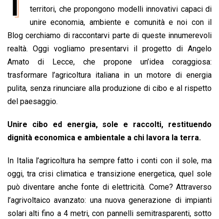
I
e
territori, che propongono modelli innovativi capaci di
t
k
e
i
y
n
b
s
e
a
l
L
t
unire economia, ambiente e comunità e noi con il
o
A
d
d
i
Blog cerchiamo di raccontarvi parte di queste innumerevoli
o
p
I
s
n
realtà. Oggi vogliamo presentarvi il progetto di Angelo
k
p
n
k
Amato di Lecce, che propone un’idea coraggiosa:
trasformare l’agricoltura italiana in un motore di energia
pulita, senza rinunciare alla produzione di cibo e al rispetto
del paesaggio.
Unire cibo ed energia, sole e raccolti, restituendo
dignità economica e ambientale a chi lavora la terra.
In Italia l’agricoltura ha sempre fatto i conti con il sole, ma
oggi, tra crisi climatica e transizione energetica, quel sole
può diventare anche fonte di elettricità. Come? Attraverso
l’agrivoltaico avanzato: una nuova generazione di impianti
solari alti fino a 4 metri, con pannelli semitrasparenti, sotto