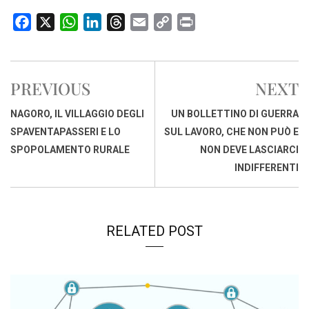
F
X
W
L
T
E
C
P
a
h
i
h
m
o
r
c
a
n
r
a
p
i
e
t
k
e
i
y
n
PREVIOUS
NEXT
b
s
e
a
l
L
t
o
A
d
d
i
NAGORO, IL VILLAGGIO DEGLI
UN BOLLETTINO DI GUERRA
o
p
I
s
n
SPAVENTAPASSERI E LO
SUL LAVORO, CHE NON PUÒ E
k
p
n
k
SPOPOLAMENTO RURALE
NON DEVE LASCIARCI
INDIFFERENTI
RELATED POST