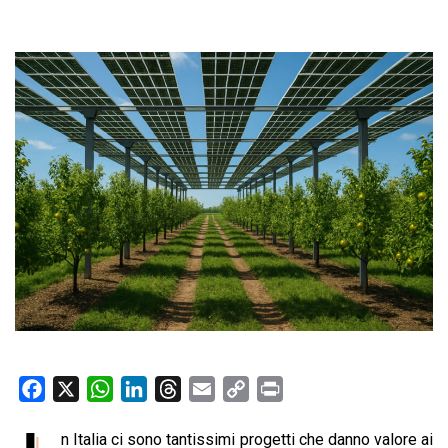
F
X
W
L
T
E
C
P
a
h
i
h
m
o
r
n Italia ci sono tantissimi progetti che danno valore ai
c
a
n
r
a
p
i