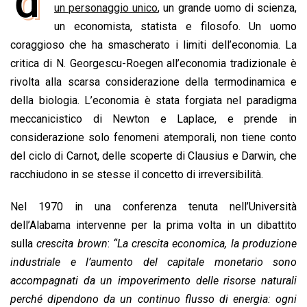
d
e
un personaggio unico
t
k
e
i
, un grande uomo di scienza,
y
n
b
s
e
a
l
L
t
un economista, statista e filosofo. Un uomo
o
A
d
d
i
coraggioso che ha smascherato i limiti dell’economia. La
o
p
I
s
n
critica di N. Georgescu-Roegen all’economia tradizionale è
k
p
n
k
rivolta alla scarsa considerazione della termodinamica e
della biologia. L’economia è stata forgiata nel paradigma
meccanicistico di Newton e Laplace, e prende in
considerazione solo fenomeni atemporali, non tiene conto
del ciclo di Carnot, delle scoperte di Clausius e Darwin, che
racchiudono in se stesse il concetto di irreversibilità.
Nel 1970 in una conferenza tenuta nell’Università
dell’Alabama intervenne per la prima volta in un dibattito
sulla
crescita brown
:
“La crescita economica, la produzione
industriale e l’aumento del capitale monetario sono
accompagnati da un impoverimento delle risorse naturali
perché dipendono da un continuo flusso di energia: ogni