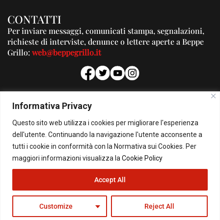
CONTATTI
Per inviare messaggi, comunicati stampa, segnalazioni,
richieste di interviste, denunce o lettere aperte a Beppe
Grillo:
web@beppegrillo.it
PUBBLICITA'
Informativa Privacy
Per la tua pubblicità su questo Blog:
Questo sito web utilizza i cookies per migliorare l'esperienza
pubblicita@beppegrillo.it
dell'utente. Continuando la navigazione l'utente acconsente a
tutti i cookie in conformità con la Normativa sui Cookies. Per
HOMEPAGE
COOKIE POLICY
PRIVACY POLICY
CONTATTI
maggiori informazioni visualizza la
Cookie Policy
Accept All
© Copyright 2026 - Il Blog di Beppe Grillo. All Rights Reserved - Powered by
happygrafic.com
Customize
Reject All