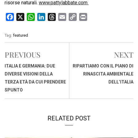
risorse naturali.
www.pattylabbate.com
F
X
W
L
T
E
C
P
a
h
i
h
m
o
r
c
a
n
r
a
p
i
Tag:
featured
e
t
k
e
i
y
n
b
s
e
a
l
L
t
PREVIOUS
NEXT
o
A
d
d
i
o
p
I
s
n
ITALIA E GERMANIA: DUE
RIPARTIAMO CON IL PIANO DI
k
p
n
k
DIVERSE VISIONI DELLA
RINASCITA AMBIENTALE
TERZA ETÀ DA CUI PRENDERE
DELL’ITALIA
SPUNTO
RELATED POST