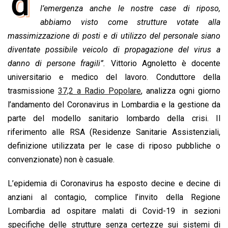
d
e
l’emergenza anche le nostre case di riposo,
t
k
e
i
y
n
b
s
e
a
l
L
t
abbiamo visto come strutture votate alla
o
A
d
d
i
massimizzazione di posti e di utilizzo del personale siano
o
p
I
s
n
diventate possibile veicolo di propagazione del virus a
k
p
n
k
danno di persone fragili”.
Vittorio Agnoletto è docente
universitario e medico del lavoro. Conduttore della
trasmissione
37,2 a Radio Popolare
, analizza ogni giorno
l’andamento del Coronavirus in Lombardia e la gestione da
parte del modello sanitario lombardo della crisi. Il
riferimento alle RSA (Residenze Sanitarie Assistenziali,
definizione utilizzata per le case di riposo pubbliche o
convenzionate) non è casuale.
L’epidemia di Coronavirus ha esposto decine e decine di
anziani al contagio, complice l’invito della Regione
Lombardia ad ospitare malati di Covid-19 in sezioni
specifiche delle strutture senza certezze sui sistemi di