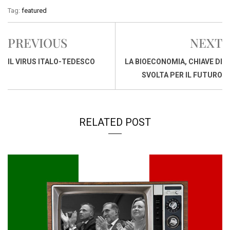
c
a
n
r
a
p
i
Tag:
featured
e
t
k
e
i
y
n
b
s
e
a
l
L
t
PREVIOUS
NEXT
o
A
d
d
i
o
p
I
s
n
IL VIRUS ITALO-TEDESCO
LA BIOECONOMIA, CHIAVE DI
k
p
n
k
SVOLTA PER IL FUTURO
RELATED POST