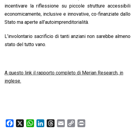
incentivare la riflessione su piccole strutture accessibili
economicamente, inclusive e innovative, co-finanziate dallo
Stato ma aperte all’autoimprenditorialità.
L’involontario sacrificio di tanti anziani non sarebbe almeno
stato del tutto vano.
A questo link il rapporto completo di Merian Research, in
inglese.
F
X
W
L
T
E
C
P
a
h
i
h
m
o
r