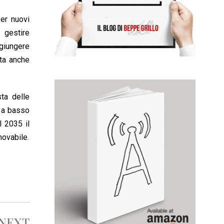
per nuovi
 gestire
ggiungere
nta anche
ta delle
à a basso
l 2035 il
novabile.
NEXT