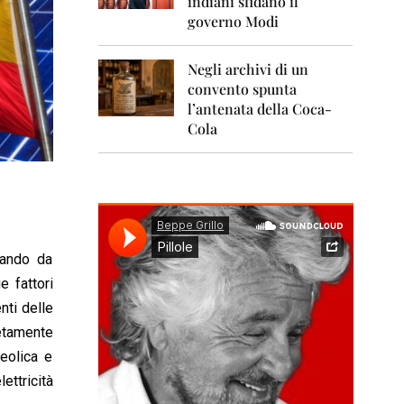
indiani sfidano il
0
1
governo Modi
1
Negli archivi di un
2
0
convento spunta
1
l’antenata della Coca-
2
Cola
2
0
1
3
2
0
sando da
1
e fattori
4
enti delle
2
letamente
0
1
 eolica e
5
ettricità
2