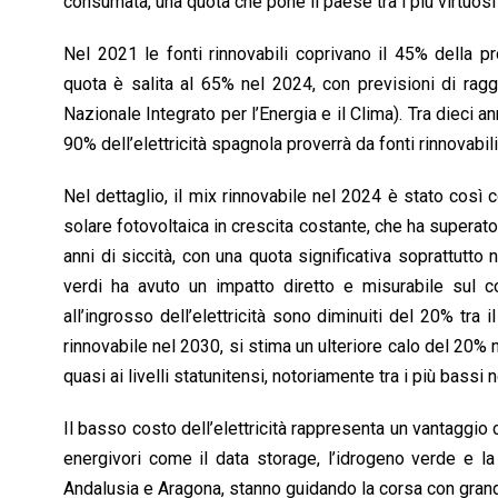
consumata, una quota che pone il paese tra i più virtuosi
Nel 2021 le fonti rinnovabili coprivano il 45% della 
quota è salita al 65% nel 2024, con previsioni di ragg
Nazionale Integrato per l’Energia e il Clima). Tra dieci
90% dell’elettricità spagnola proverrà da fonti rinnovabili
Nel dettaglio, il mix rinnovabile nel 2024 è stato così 
solare fotovoltaica in crescita costante, che ha superato
anni di siccità, con una quota significativa soprattutt
verdi ha avuto un impatto diretto e misurabile sul 
all’ingrosso dell’elettricità sono diminuiti del 20% tra 
rinnovabile nel 2030, si stima un ulteriore calo del 20% 
quasi ai livelli statunitensi, notoriamente tra i più bassi n
Il basso costo dell’elettricità rappresenta un vantaggio 
energivori come il data storage, l’idrogeno verde e la
Andalusia e Aragona, stanno guidando la corsa con grandi 