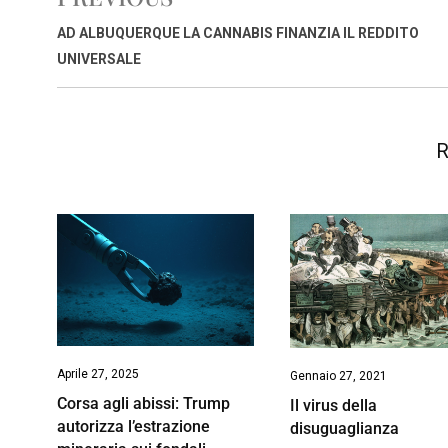
b
s
e
a
l
L
t
o
A
d
d
i
AD ALBUQUERQUE LA CANNABIS FINANZIA IL REDDITO
o
p
I
s
n
UNIVERSALE
k
p
n
k
R
Aprile 27, 2025
Gennaio 27, 2021
Corsa agli abissi: Trump
Il virus della
autorizza l’estrazione
disuguaglianza