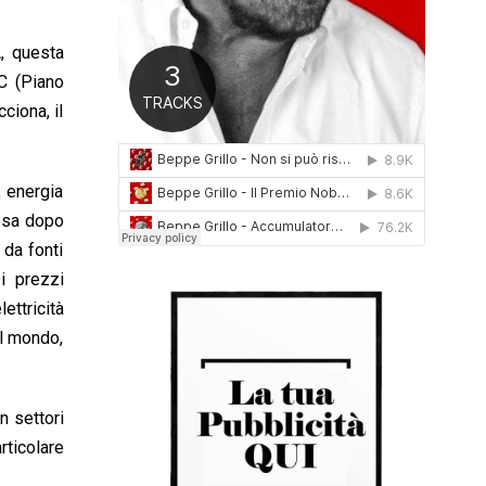
0
1
A, questa
6
EC (Piano
ciona, il
; energia
resa dopo
 da fonti
i prezzi
ettricità
al mondo,
n settori
rticolare