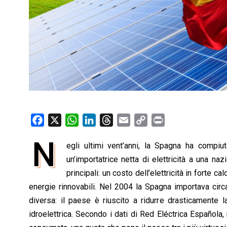
F
X
W
L
T
E
C
P
a
h
i
h
m
o
r
N
egli ultimi vent’anni, la Spagna ha compi
c
a
n
r
a
p
i
e
un’importatrice netta di elettricità a una naz
t
k
e
i
y
n
b
s
e
a
l
L
t
principali: un costo dell’elettricità in forte c
o
A
d
d
i
energie rinnovabili. Nel 2004 la Spagna importava circ
o
p
I
s
n
diversa: il paese è riuscito a ridurre drasticamente l
k
p
n
k
idroelettrica. Secondo i dati di Red Eléctrica Española,