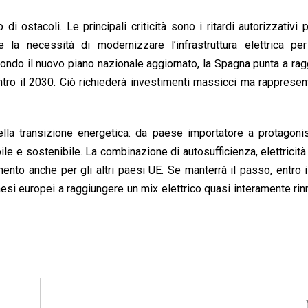
 ostacoli. Le principali criticità sono i ritardi autorizzativi 
e la necessità di modernizzare l’infrastruttura elettrica per
econdo il nuovo piano nazionale aggiornato, la Spagna punta a ra
ntro il 2030. Ciò richiederà investimenti massicci ma rapprese
la transizione energetica: da paese importatore a protagonis
ile e sostenibile. La combinazione di autosufficienza, elettricit
ento anche per gli altri paesi UE. Se manterrà il passo, entro i
aesi europei a raggiungere un mix elettrico quasi interamente rin