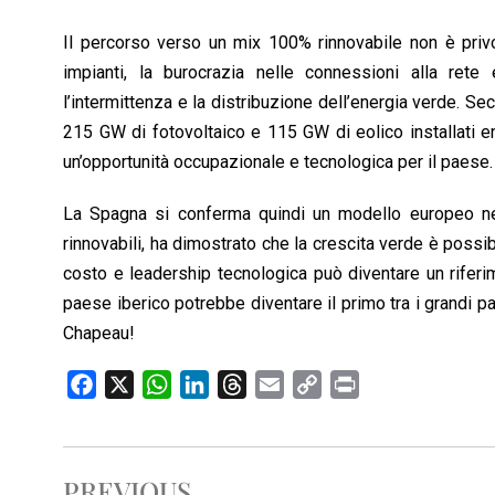
Il percorso verso un mix 100% rinnovabile non è privo di
impianti, la burocrazia nelle connessioni alla rete 
l’intermittenza e la distribuzione dell’energia verde. S
215 GW di fotovoltaico e 115 GW di eolico installati e
un’opportunità occupazionale e tecnologica per il paese.
La Spagna si conferma quindi un modello europeo nel
rinnovabili, ha dimostrato che la crescita verde è possib
costo e leadership tecnologica può diventare un riferim
paese iberico potrebbe diventare il primo tra i grandi p
Chapeau!
F
X
W
L
T
E
C
P
a
h
i
h
m
o
r
c
a
n
r
a
p
i
e
t
k
e
i
y
n
PREVIOUS