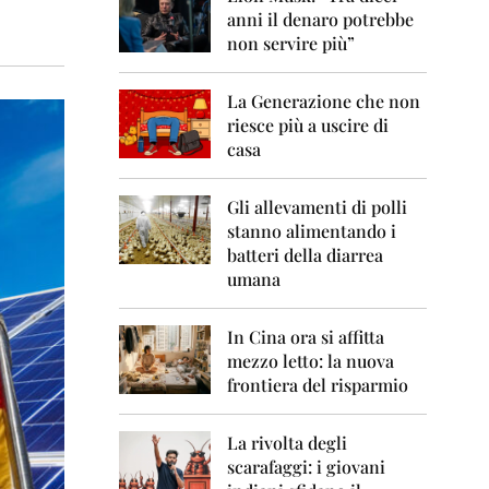
0
anni il denaro potrebbe
6
non servire più”
2
0
La Generazione che non
0
7
riesce più a uscire di
casa
2
0
0
Gli allevamenti di polli
8
stanno alimentando i
batteri della diarrea
2
umana
0
0
9
In Cina ora si affitta
mezzo letto: la nuova
2
frontiera del risparmio
0
1
0
La rivolta degli
scarafaggi: i giovani
2