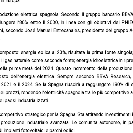
 in Europa.
produzione elettrica spagnola. Secondo il gruppo bancario BBV
iungere l’80% entro il 2030, in linea con gli obiettivi del PNI
 anni, secondo José Manuel Entrecanales, presidente del gruppo Ac
.
composto: energia eolica al 23%, risultata la prima fonte singola
 il gas naturale come seconda fonte; energia idroelettrica in rip
o nella prima metà del 2024. Questo incremento della produzione
costo dell’energia elettrica. Sempre secondo BBVA Research, 
il 2021 e il 2024. Se la Spagna riuscirà a raggiungere l’80% di el
nei prezzi, rendendo l’elettricità spagnola tra le più competitive 
ei paesi industrializzati.
competitivo strategico per la Spagna. Sta attirando investimenti i
 produzione industriale avanzata. Le comunità autonome, in pa
impianti fotovoltaici e parchi eolici.