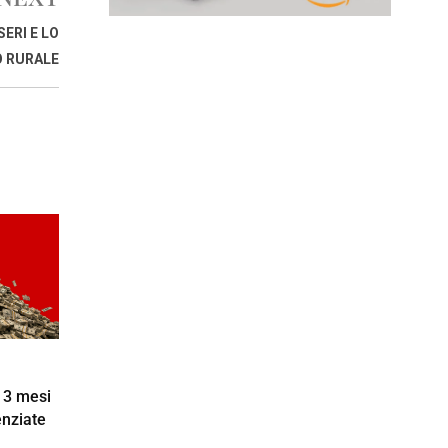
ERI E LO
 RURALE
n 3 mesi
enziate