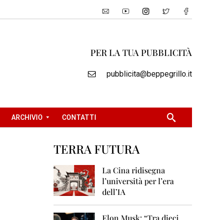
PER LA TUA PUBBLICITÀ
pubblicita@beppegrillo.it
ARCHIVIO
CONTATTI
TERRA FUTURA
2
0
La Cina ridisegna
0
l’università per l’era
5
dell’IA
2
0
Elon Musk: “Tra dieci