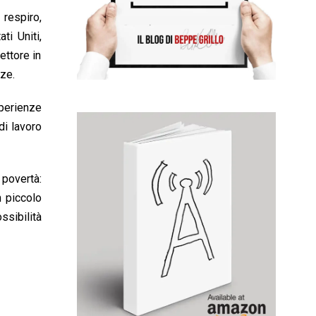
respiro,
ti Uniti,
ettore in
nze.
sperienze
di lavoro
 povertà:
n piccolo
ssibilità