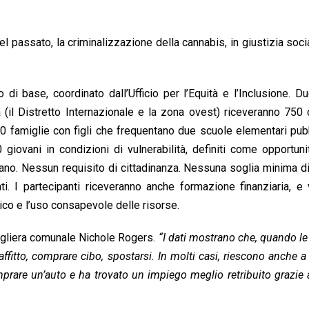
l passato, la criminalizzazione della cannabis, in giustizia socia
di base, coordinato dall’Ufficio per l’Equità e l’Inclusione. D
ttà (il Distretto Internazionale e la zona ovest) riceveranno 750 d
 famiglie con figli che frequentano due scuole elementari pubb
ovani in condizioni di vulnerabilità, definiti come opportuni
rano. Nessun requisito di cittadinanza. Nessuna soglia minima di
i. I partecipanti riceveranno anche formazione finanziaria, e
ico e l’uso consapevole delle risorse.
igliera comunale Nichole Rogers.
“I dati mostrano che, quando l
fitto, comprare cibo, spostarsi. In molti casi, riescono anche a
omprare un’auto e ha trovato un impiego meglio retribuito grazie