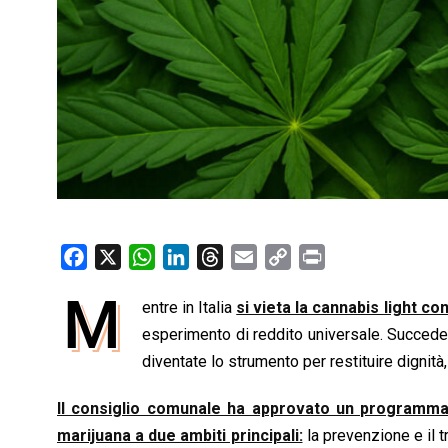
F
X
W
L
T
E
C
P
a
h
i
h
m
o
r
M
entre in Italia
si vieta la cannabis light c
c
a
n
r
a
p
i
e
esperimento di reddito universale. Succed
t
k
e
i
y
n
b
s
e
a
l
L
t
diventate lo strumento per restituire dignità, 
o
A
d
d
i
Il consiglio comunale ha approvato un programma ch
o
p
I
s
n
marijuana a due ambiti principali:
la prevenzione e il t
k
p
n
k