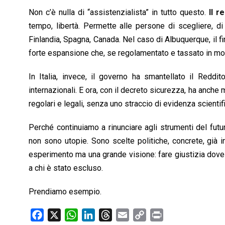
Non c’è nulla di “assistenzialista” in tutto questo.
Il r
tempo, libertà. Permette alle persone di scegliere, di 
Finlandia, Spagna, Canada. Nel caso di Albuquerque, il f
forte espansione che, se regolamentato e tassato in modo
In Italia, invece, il governo ha smantellato il Reddi
internazionali. E ora, con il decreto sicurezza, ha anche 
regolari e legali, senza uno straccio di evidenza scientif
Perché continuiamo a rinunciare agli strumenti del futur
non sono utopie. Sono scelte politiche, concrete, già 
esperimento ma una grande visione: fare giustizia dove c’
a chi è stato escluso.
Prendiamo esempio.
F
X
W
L
T
E
C
P