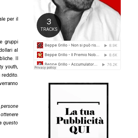
0
1
6
le per il
ue gruppi
ollari al
liche. Il
ty youth,
 reddito.
 verranno
e persone
 ottenere
 a questo