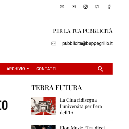
PER LA TUA PUBBLICITÀ
pubblicita@beppegrillo.it
ARCHIVIO
CONTATTI
TERRA FUTURA
2
to
0
La Cina ridisegna
0
l’università per l’era
5
dell’IA
2
0
Elon Musk: “Tra dieci