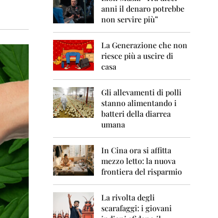
0
anni il denaro potrebbe
6
non servire più”
2
0
La Generazione che non
0
7
riesce più a uscire di
casa
2
0
0
Gli allevamenti di polli
8
stanno alimentando i
batteri della diarrea
2
umana
0
0
9
In Cina ora si affitta
mezzo letto: la nuova
2
frontiera del risparmio
0
1
0
La rivolta degli
scarafaggi: i giovani
2