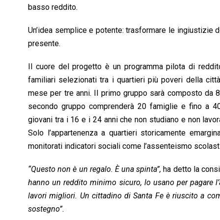
basso reddito.
Un’idea semplice e potente: trasformare le ingiustizie de
presente.
Il cuore del progetto è un programma pilota di reddito 
familiari selezionati tra i quartieri più poveri della ci
mese per tre anni. Il primo gruppo sarà composto da 80
secondo gruppo comprenderà 20 famiglie e fino a 40 gi
giovani tra i 16 e i 24 anni che non studiano e non lavo
Solo l’appartenenza a quartieri storicamente emarginat
monitorati indicatori sociali come l’assenteismo scolast
“Questo non è un regalo. È una spinta”,
ha detto la cons
hanno un reddito minimo sicuro, lo usano per pagare l’af
lavori migliori. Un cittadino di Santa Fe è riuscito a c
sostegno”.