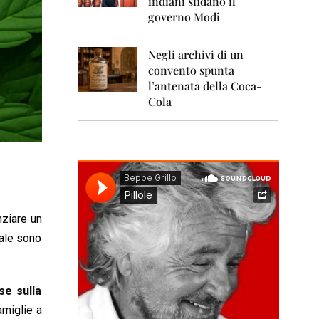
indiani sfidano il
0
1
governo Modi
1
Negli archivi di un
2
0
convento spunta
1
l’antenata della Coca-
2
Cola
2
0
1
3
2
0
1
nziare un
4
ale sono
2
0
1
se sulla
5
amiglie a
2