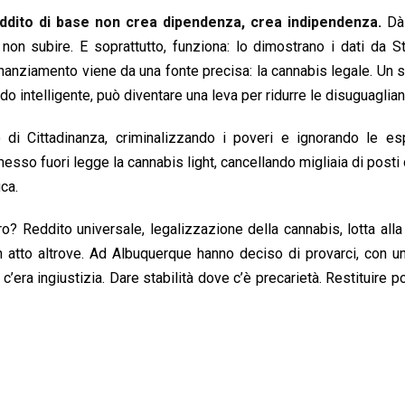
eddito di base non crea dipendenza, crea indipendenza
.
Dà 
non subire. E soprattutto, funziona: lo dimostrano i dati da Sta
inanziamento viene da una fonte precisa: la cannabis legale. Un s
 intelligente, può diventare una leva per ridurre le disuguaglia
to di Cittadinanza, criminalizzando i poveri e ignorando le e
messo fuori legge la cannabis light, cancellando migliaia di posti 
ica.
o? Reddito universale, legalizzazione della cannabis, lotta alla
in atto altrove. Ad Albuquerque hanno deciso di provarci, con u
era ingiustizia. Dare stabilità dove c’è precarietà. Restituire po