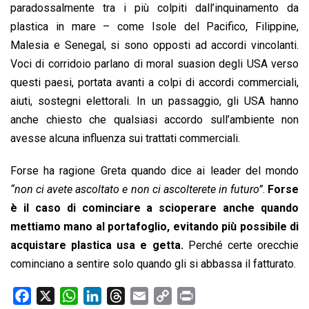
paradossalmente tra i più colpiti dall’inquinamento da
plastica in mare – come Isole del Pacifico, Filippine,
Malesia e Senegal, si sono opposti ad accordi vincolanti.
Voci di corridoio parlano di moral suasion degli USA verso
questi paesi, portata avanti a colpi di accordi commerciali,
aiuti, sostegni elettorali. In un passaggio, gli USA hanno
anche chiesto che qualsiasi accordo sull’ambiente non
avesse alcuna influenza sui trattati commerciali.
Forse ha ragione Greta quando dice ai leader del mondo
“non ci avete ascoltato e non ci ascolterete in futuro”
.
Forse
è il caso di cominciare a scioperare anche quando
mettiamo mano al portafoglio,
evitando più possibile di
acquistare plastica usa e getta.
Perché certe orecchie
cominciano a sentire solo quando gli si abbassa il fatturato.
F
X
W
L
T
E
C
P