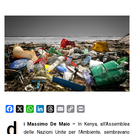
F
X
W
L
T
E
C
P
a
h
i
h
m
o
r
d
i Massimo De Maio –
In Kenya, all’Assemblea
c
a
n
r
a
p
i
e
delle Nazioni Unite per l’Ambiente, sembravano
t
k
e
i
y
n