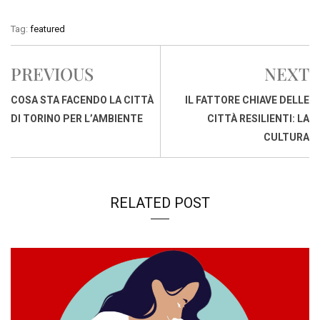
a
h
i
h
m
o
r
c
a
n
r
a
p
i
Tag:
featured
e
t
k
e
i
y
n
b
s
e
a
l
L
t
PREVIOUS
NEXT
o
A
d
d
i
o
p
I
s
n
COSA STA FACENDO LA CITTÀ
IL FATTORE CHIAVE DELLE
k
p
n
k
DI TORINO PER L’AMBIENTE
CITTÀ RESILIENTI: LA
CULTURA
RELATED POST