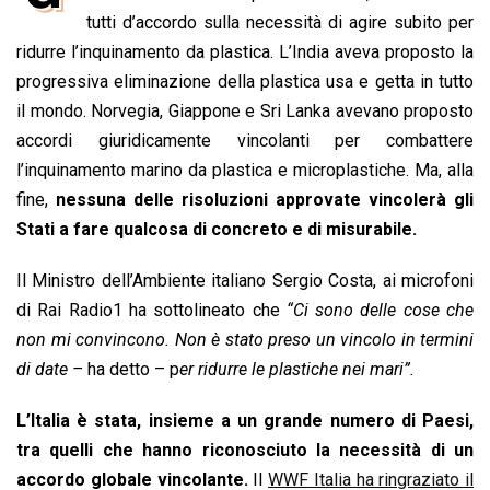
b
s
e
a
l
L
t
tutti d’accordo sulla necessità di agire subito per
o
A
d
d
i
ridurre l’inquinamento da plastica. L’India aveva proposto la
o
p
I
s
n
progressiva eliminazione della plastica usa e getta in tutto
k
p
n
k
il mondo. Norvegia, Giappone e Sri Lanka avevano proposto
accordi giuridicamente vincolanti per combattere
l’inquinamento marino da plastica e microplastiche. Ma, alla
fine,
nessuna delle risoluzioni approvate vincolerà gli
Stati a fare qualcosa di concreto e di misurabile.
Il Ministro dell’Ambiente italiano Sergio Costa, ai microfoni
di Rai Radio1 ha sottolineato che
“Ci sono delle cose che
non mi convincono. Non è stato preso un vincolo in termini
di date –
ha detto – p
er ridurre le plastiche nei mari”.
L’Italia è stata, insieme a un grande numero di Paesi,
tra quelli che hanno riconosciuto la necessità di un
accordo globale vincolante.
Il
WWF Italia ha ringraziato il