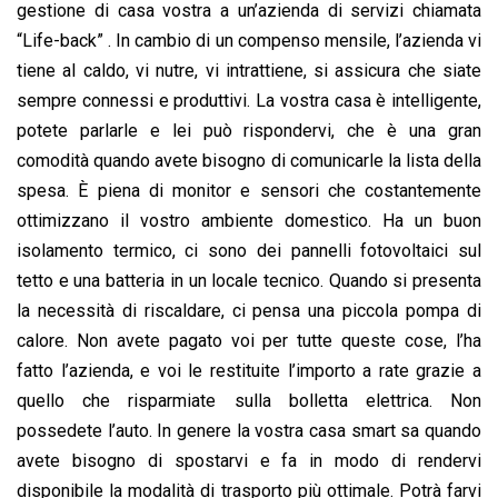
o
A
d
d
i
gestione di casa vostra a un’azienda di servizi chiamata
o
p
I
s
n
“Life-back” . In cambio di un compenso mensile, l’azienda vi
k
p
n
k
tiene al caldo, vi nutre, vi intrattiene, si assicura che siate
sempre connessi e produttivi. La vostra casa è intelligente,
potete parlarle e lei può rispondervi, che è una gran
comodità quando avete bisogno di comunicarle la lista della
spesa. È piena di monitor e sensori che costantemente
ottimizzano il vostro ambiente domestico. Ha un buon
isolamento termico, ci sono dei pannelli fotovoltaici sul
tetto e una batteria in un locale tecnico. Quando si presenta
la necessità di riscaldare, ci pensa una piccola pompa di
calore. Non avete pagato voi per tutte queste cose, l’ha
fatto l’azienda, e voi le restituite l’importo a rate grazie a
quello che risparmiate sulla bolletta elettrica. Non
possedete l’auto. In genere la vostra casa smart sa quando
avete bisogno di spostarvi e fa in modo di rendervi
disponibile la modalità di trasporto più ottimale. Potrà farvi